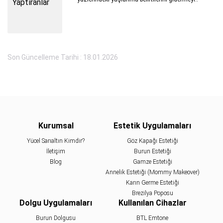
Son Güncelleme Tarihi : 18.01.2026
Kurumsal
Estetik Uygulamaları
Yücel Sarıaltın Kimdir?
Göz Kapağı Estetiği
İletişim
Burun Estetiği
Blog
Gamze Estetiği
Annelik Estetiği (Mommy Makeover)
Karın Germe Estetiği
Brezilya Poposu
Dolgu Uygulamaları
Kullanılan Cihazlar
Burun Dolgusu
BTL Emtone