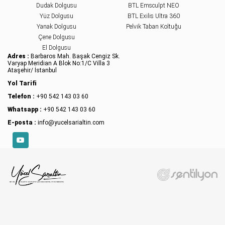
Dudak Dolgusu
BTL Emsculpt NEO
Yüz Dolgusu
BTL Exilis Ultra 360
Yanak Dolgusu
Pelvik Taban Koltuğu
Çene Dolgusu
El Dolgusu
Adres :
Barbaros Mah. Başak Cengiz Sk.
Varyap Meridian A Blok No:1/C Villa 3
Ataşehir/ İstanbul
Yol Tarifi
Telefon :
+90 542 143 03 60
Whatsapp :
+90 542 143 03 60
E-posta :
info@yucelsarialtin.com
YouTube
X
Sitemizde çerezler kullanılmaktadır. Detaylar için
Çerez Politikası
.