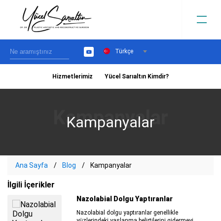
Türkçe
YouTube
Hizmetlerimiz
Yücel Sarıaltın Kimdir?
›
Kampanyalar
Ana Sayfa
Blog
Kampanyalar
İlgili İçerikler
Nazolabial Dolgu Yaptıranlar
Nazolabial dolgu yaptıranlar genellikle
yüzlerindeki yaşlanma belirtilerini gidermeyi..