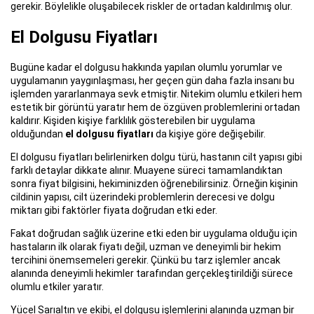
gerekir. Böylelikle oluşabilecek riskler de ortadan kaldırılmış olur.
El Dolgusu Fiyatları
Bugüne kadar el dolgusu hakkında yapılan olumlu yorumlar ve
uygulamanın yaygınlaşması, her geçen gün daha fazla insanı bu
işlemden yararlanmaya sevk etmiştir. Nitekim olumlu etkileri hem
estetik bir görüntü yaratır hem de özgüven problemlerini ortadan
kaldırır. Kişiden kişiye farklılık gösterebilen bir uygulama
olduğundan
el dolgusu fiyatları
da kişiye göre değişebilir.
El dolgusu fiyatları belirlenirken dolgu türü, hastanın cilt yapısı gibi
farklı detaylar dikkate alınır. Muayene süreci tamamlandıktan
sonra fiyat bilgisini, hekiminizden öğrenebilirsiniz. Örneğin kişinin
cildinin yapısı, cilt üzerindeki problemlerin derecesi ve dolgu
miktarı gibi faktörler fiyata doğrudan etki eder.
Fakat doğrudan sağlık üzerine etki eden bir uygulama olduğu için
hastaların ilk olarak fiyatı değil, uzman ve deneyimli bir hekim
tercihini önemsemeleri gerekir. Çünkü bu tarz işlemler ancak
alanında deneyimli hekimler tarafından gerçekleştirildiği sürece
olumlu etkiler yaratır.
Yücel Sarıaltın ve ekibi, el dolgusu işlemlerini alanında uzman bir