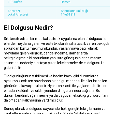
1 Gu00fcn
Hemen
Anestezi :
Sonuçların Kalıcılığı :
Lokal Anestezi
1 Yu0131l
El Dolgusu Nedir?
Sık tercih edilen bir medikal estetik uygulama olan el dolgusu ile
ellerde meydana gelen ve estetik olarak rahatsızlık veren pek çok
sorundan kurtulmak mümkündür. Yaşlanmaya bağlı olarak
meydana gelen kırışıklık, deride incelme, damarlarda
belirginleşme gibi sorunların yanı sıra güneş ışınlarına maruz
kalınması nedeniyle ortaya çıkan lekelenmeler de el dolgusu ile
giderilebilir.
El dolgunluğunun yitirilmesi ve hacim kaybı gibi durumlarda
hyaluronik asitten hazırlanan bir dolgu maddesi ile eller istenilen
görünüme kavuşturulabilir. Hyaluronik asit ile yaşlanma belirtileri
ortadan kaldırılır ve cildin yeniden diri görünmesi sağlanır. Bu
durum kendini beğenmeme ya da özgüven eksikliği gibi sorunların
da ortadan kalkmasına yardımcı olur.
Sonuç olarak el dolgusu sayesinde tıpkı gençlikteki gibi narin ve
zarif ellere sahip olmak mümkündür. Siz de “el dolgusu nasıl