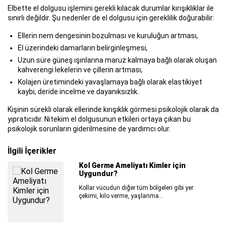
Elbette el dolgusu işlemini gerekli kılacak durumlar kırışıklıklar ile
sınırlı değildir. Şu nedenler de el dolgusu için gereklilik doğurabilir:
Ellerin nem dengesinin bozulması ve kuruluğun artması,
El üzerindeki damarların belirginleşmesi,
Uzun süre güneş ışınlarına maruz kalmaya bağlı olarak oluşan
kahverengi lekelerin ve çillerin artması,
Kolajen üretimindeki yavaşlamaya bağlı olarak elastikiyet
kaybı, deride incelme ve dayanıksızlık.
Kişinin sürekli olarak ellerinde kırışıklık görmesi psikolojik olarak da
yıpratıcıdır. Nitekim el dolgusunun etkileri ortaya çıkan bu
psikolojik sorunların giderilmesine de yardımcı olur.
İlgili İçerikler
Burun Estetiği için Doğru Zamanlama
Ne Olmalı?
Burun estetiği olarak bilinen rinoplastiyi
düşünenler bu operasyonu önceden...