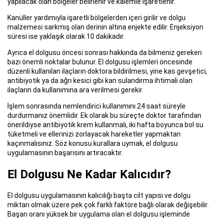
yapılacak olan bölgeler belirlenir ve kalemle işaretlenir.
Kanüller yardımıyla işaretli bölgelerden içeri girilir ve dolgu
malzemesi sarkmış olan derinin altına enjekte edilir. Enjeksiyon
süresi ise yaklaşık olarak 10 dakikadır.
Ayrıca el dolgusu öncesi sonrası hakkında da bilmeniz gereken
bazı önemli noktalar bulunur. El dolgusu işlemleri öncesinde
düzenli kullanılan ilaçların doktora bildirilmesi, yine kas gevşetici,
antibiyotik ya da ağrı kesici gibi kan sulandırma ihtimali olan
ilaçların da kullanımına ara verilmesi gerekir.
İşlem sonrasında nemlendirici kullanımını 24 saat süreyle
durdurmanız önemlidir. Ek olarak bu süreçte doktor tarafından
önerildiyse antibiyotik krem kullanmalı, iki hafta boyunca bol su
tüketmeli ve ellerinizi zorlayacak hareketler yapmaktan
kaçınmalısınız. Söz konusu kurallara uymak, el dolgusu
uygulamasının başarısını artıracaktır.
El Dolgusu Ne Kadar Kalıcıdır?
El dolgusu uygulamasının kalıcılığı başta cilt yapısı ve dolgu
miktarı olmak üzere pek çok farklı faktöre bağlı olarak değişebilir.
Başarı oranı yüksek bir uygulama olan el dolgusu işleminde