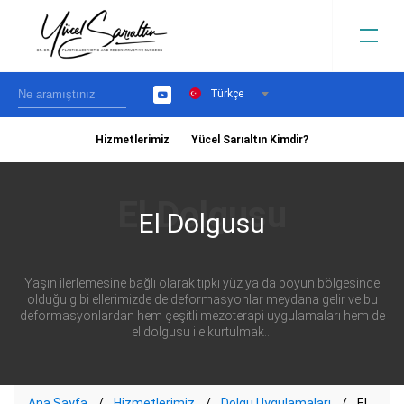
Türkçe
YouTube
Hizmetlerimiz
Yücel Sarıaltın Kimdir?
›
El Dolgusu
Yaşın ilerlemesine bağlı olarak tıpkı yüz ya da boyun bölgesinde
olduğu gibi ellerimizde de deformasyonlar meydana gelir ve bu
deformasyonlardan hem çeşitli mezoterapi uygulamaları hem de
el dolgusu ile kurtulmak...
Ana Sayfa
Hizmetlerimiz
Dolgu Uygulamaları
El