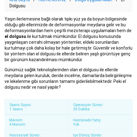
Dolgusu
Yaşın ilerlemesine bağlı olarak tıpkı yüz ya da boyun bölgesinde
olduğu gibi ellerimizde de deformasyonlar meydana gelir ve bu
deformasyonlardan hem çeşitli mezoterapi uygulamaları hem de
el dolgusu
ile kurtulmak mümkündür. El dolgusu konusunda
yaygınlaşan cerrahi olmayan yöntemler, eldeki sorunlardan
kurtulmayı çok daha kolay bir hale getirmiştir. Güvenilir ve konforlu
bir yöntem olan el dolgusu ile ellerde beliren yaşlı görüntüye genç
bir görünüm kazandırılması mümkündür.
Günümüz sağlık teknolojilerinden olan el dolgusu ile ellerde
meydana gelen kuruluk, deride incelme, damarlarda belirginleşme
ve lekelenme gibi sorunların tamamı giderilebilmektedir. Peki el
dolgusu nedir ve nasıl yapılır?
Seans Sayısı :
Operasyon Süresi :
1 Seans
30 Dakika
Mevsim :
Hastanede Yatış :
4 Mevsim
Yok
Hassasiyet Süreci :
İşe Dönüş Süresi :