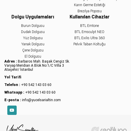
Karın Germe Estetiği
Brezilya Poposu
Dolgu Uygulamaları
Kullanılan Cihazlar
Burun Dolgusu
BTL Emtone
Dudak Dolgusu
BTL Emsculpt NEO
Yüz Dolgusu
BTL Exilis Ultra 360
Yanak Dolgusu
Pelvik Taban Koltuğu
Çene Dolgusu
El Dolgusu
Adres :
Barbaros Mah. Başak Cengiz Sk.
Varyap Meridian A Blok No:1/C Villa 3
Ataşehir/ İstanbul
Yol Tarifi
Telefon :
+90 542 143 03 60
Whatsapp :
+90 542 143 03 60
E-posta :
info@yucelsarialtin.com
YouTube