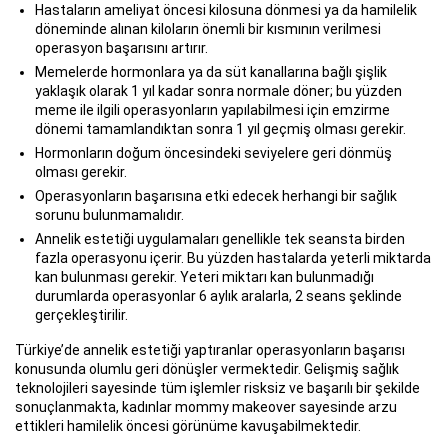
Hastaların ameliyat öncesi kilosuna dönmesi ya da hamilelik
döneminde alınan kiloların önemli bir kısmının verilmesi
operasyon başarısını artırır.
Memelerde hormonlara ya da süt kanallarına bağlı şişlik
yaklaşık olarak 1 yıl kadar sonra normale döner; bu yüzden
meme ile ilgili operasyonların yapılabilmesi için emzirme
dönemi tamamlandıktan sonra 1 yıl geçmiş olması gerekir.
Hormonların doğum öncesindeki seviyelere geri dönmüş
olması gerekir.
Operasyonların başarısına etki edecek herhangi bir sağlık
sorunu bulunmamalıdır.
Annelik estetiği uygulamaları genellikle tek seansta birden
fazla operasyonu içerir. Bu yüzden hastalarda yeterli miktarda
kan bulunması gerekir. Yeteri miktarı kan bulunmadığı
durumlarda operasyonlar 6 aylık aralarla, 2 seans şeklinde
gerçekleştirilir.
Türkiye’de annelik estetiği yaptıranlar operasyonların başarısı
konusunda olumlu geri dönüşler vermektedir. Gelişmiş sağlık
teknolojileri sayesinde tüm işlemler risksiz ve başarılı bir şekilde
sonuçlanmakta, kadınlar mommy makeover sayesinde arzu
ettikleri hamilelik öncesi görünüme kavuşabilmektedir.