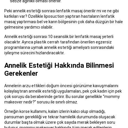
sebze ağırlıklı olması önerilir.
Peki annelik estetiği sonrası lenfatik masaj önerilir mi ve ne gibi
katkıları var? Özellikle liposuction yaptıran hastaların lenfatik
masaj yaptırması bel ve karın bölgesinin çok daha düzgün bir hale
gelmesine yardımcı olabilir.
Annelik estetiği sonrası 10 seanslık bir lenfatik masaj yeterli
olacaktır. Ayrıca plastik cerrah tarafından önerilen egzersiz
programlarına uymak annelik estetiği ameliyatı sonrasındaki
iyileşme sürecini hızlandıracaktır.
Annelik Estetiği Hakkında Bilinmesi
Gerekenler
Annelerin arzu ettikleri doğum öncesi görünüme kavuşmalarını
kolaylaştıran annelik estetiği uygulamaları, pek çok kadın için pek
çok soruyu da beraberinde getirir. Bu sorular genellikle “mommy
makeover nedir?” sorusu ile sınırlı olmaz.
Örneğin korse kullanımı, kalan izlerin kalıcı olup olmadığı,
pansuman gerekliliği ve tekrar hamilelik durumunda oluşacak
durumlar başta olmak üzere çok sayıda merak bekleyen soru
bulunur. mommy makeover hakkında tüm merak edilenlerin