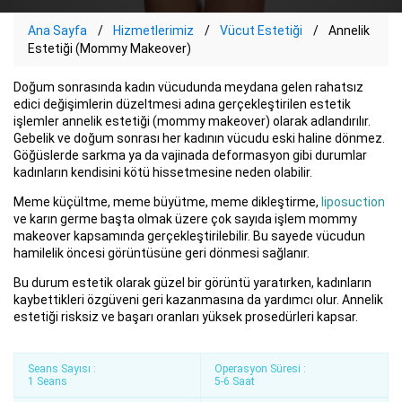
Ana Sayfa
Hizmetlerimiz
Vücut Estetiği
Annelik
Estetiği (Mommy Makeover)
Doğum sonrasında kadın vücudunda meydana gelen rahatsız
edici değişimlerin düzeltmesi adına gerçekleştirilen estetik
işlemler annelik estetiği (mommy makeover) olarak adlandırılır.
Gebelik ve doğum sonrası her kadının vücudu eski haline dönmez.
Göğüslerde sarkma ya da vajinada deformasyon gibi durumlar
kadınların kendisini kötü hissetmesine neden olabilir.
Meme küçültme, meme büyütme, meme dikleştirme,
liposuction
ve karın germe başta olmak üzere çok sayıda işlem mommy
makeover kapsamında gerçekleştirilebilir. Bu sayede vücudun
hamilelik öncesi görüntüsüne geri dönmesi sağlanır.
Bu durum estetik olarak güzel bir görüntü yaratırken, kadınların
kaybettikleri özgüveni geri kazanmasına da yardımcı olur. Annelik
estetiği risksiz ve başarı oranları yüksek prosedürleri kapsar.
Seans Sayısı :
Operasyon Süresi :
1 Seans
5-6 Saat