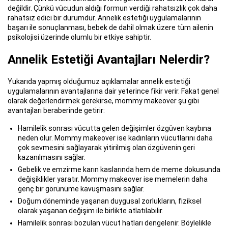
değildir. Çünkü vücudun aldığı formun verdiği rahatsızlık çok daha
rahatsız edici bir durumdur. Annelik estetiği uygulamalarının
başarı ile sonuçlanması, bebek de dahil olmak üzere tüm ailenin
psikolojisi üzerinde olumlu bir etkiye sahiptir.
Annelik Estetiği Avantajları Nelerdir?
Yukarıda yapmış olduğumuz açıklamalar annelik estetiği
uygulamalarının avantajlarına dair yeterince fikir verir. Fakat genel
olarak değerlendirmek gerekirse, mommy makeover şu gibi
avantajları beraberinde getirir:
Hamilelik sonrası vücutta gelen değişimler özgüven kaybına
neden olur. Mommy makeover ise kadınların vücutlarını daha
çok sevmesini sağlayarak yitirilmiş olan özgüvenin geri
kazanılmasını sağlar.
Gebelik ve emzirme karın kaslarında hem de meme dokusunda
değişiklikler yaratır. Mommy makeover ise memelerin daha
genç bir görünüme kavuşmasını sağlar.
Doğum döneminde yaşanan duygusal zorlukların, fiziksel
olarak yaşanan değişim ile birlikte atlatılabilir.
Hamilelik sonrası bozulan vücut hatları dengelenir. Böylelikle