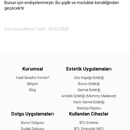
Bunun için endişelenmeyin. Bu şişlik ve morluklar kendiliğinden
geçecektir.
Son Güncelleme Tarihi : 03.02.2026
Kurumsal
Estetik Uygulamaları
Yücel Sarıaltın Kimdir?
Göz Kapağı Estetiği
İletişim
Burun Estetiği
Blog
Gamze Estetiği
Annelik Estetiği (Mommy Makeover)
Karın Germe Estetiği
Brezilya Poposu
Dolgu Uygulamaları
Kullanılan Cihazlar
Burun Dolgusu
BTL Emtone
Dudak Dolgusu
BTL Emsculpt NEO