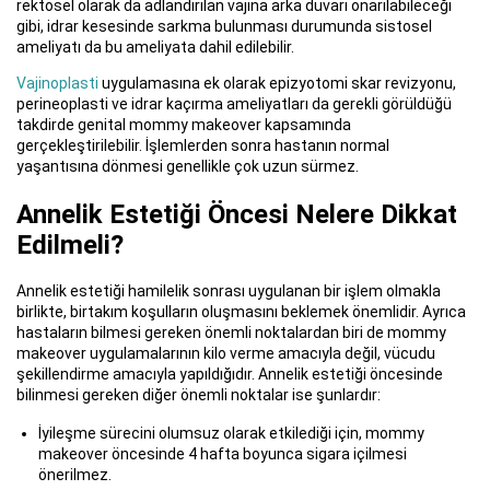
rektosel olarak da adlandırılan vajina arka duvarı onarılabileceği
gibi, idrar kesesinde sarkma bulunması durumunda sistosel
ameliyatı da bu ameliyata dahil edilebilir.
Vajinoplasti
uygulamasına ek olarak epizyotomi skar revizyonu,
perineoplasti ve idrar kaçırma ameliyatları da gerekli görüldüğü
takdirde genital mommy makeover kapsamında
gerçekleştirilebilir. İşlemlerden sonra hastanın normal
yaşantısına dönmesi genellikle çok uzun sürmez.
Annelik Estetiği Öncesi Nelere Dikkat
Edilmeli?
Annelik estetiği hamilelik sonrası uygulanan bir işlem olmakla
birlikte, birtakım koşulların oluşmasını beklemek önemlidir. Ayrıca
hastaların bilmesi gereken önemli noktalardan biri de mommy
makeover uygulamalarının kilo verme amacıyla değil, vücudu
şekillendirme amacıyla yapıldığıdır. Annelik estetiği öncesinde
bilinmesi gereken diğer önemli noktalar ise şunlardır:
İyileşme sürecini olumsuz olarak etkilediği için, mommy
makeover öncesinde 4 hafta boyunca sigara içilmesi
önerilmez.