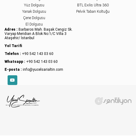
Yüz Dolgusu
BTL Exilis Ultra 360
Yanak Dolgusu
Pelvik Taban Koltuğu
Çene Dolgusu
El Dolgusu
Adres :
Barbaros Mah. Başak Cengiz Sk.
Varyap Meridian A Blok No:1/C Villa 3
Ataşehir/ İstanbul
Yol Tarifi
Telefon :
+90 542 143 03 60
Whatsapp :
+90 542 143 03 60
E-posta :
info@yucelsarialtin.com
YouTube