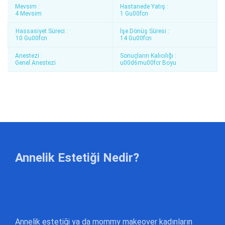
Mevsim :
Hastanede Yatış :
4 Mevsim
1 Gu00fcn
Hassasiyet Süreci :
İşe Dönüş Süresi :
10 Gu00fcn
14 Gu00fcn
Anestezi :
Sonuçların Kalıcılığı :
Genel Anestezi
u00d6mu00fcr Boyu
Annelik Estetiği Nedir?
Annelik estetiği ya da mommy makeover kadınların