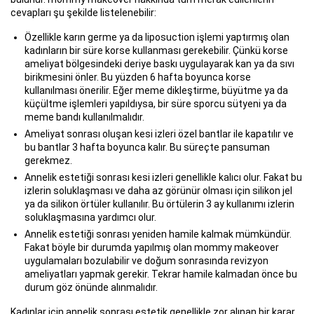
cevapları şu şekilde listelenebilir:
Özellikle karın germe ya da liposuction işlemi yaptırmış olan
kadınların bir süre korse kullanması gerekebilir. Çünkü korse
ameliyat bölgesindeki deriye baskı uygulayarak kan ya da sıvı
birikmesini önler. Bu yüzden 6 hafta boyunca korse
kullanılması önerilir. Eğer meme dikleştirme, büyütme ya da
küçültme işlemleri yapıldıysa, bir süre sporcu sütyeni ya da
meme bandı kullanılmalıdır.
Ameliyat sonrası oluşan kesi izleri özel bantlar ile kapatılır ve
bu bantlar 3 hafta boyunca kalır. Bu süreçte pansuman
gerekmez.
Annelik estetiği sonrası kesi izleri genellikle kalıcı olur. Fakat bu
izlerin soluklaşması ve daha az görünür olması için silikon jel
ya da silikon örtüler kullanılır. Bu örtülerin 3 ay kullanımı izlerin
soluklaşmasına yardımcı olur.
Annelik estetiği sonrası yeniden hamile kalmak mümkündür.
Fakat böyle bir durumda yapılmış olan mommy makeover
uygulamaları bozulabilir ve doğum sonrasında revizyon
ameliyatları yapmak gerekir. Tekrar hamile kalmadan önce bu
durum göz önünde alınmalıdır.
Kadınlar için annelik sonrası estetik genellikle zor alınan bir karar