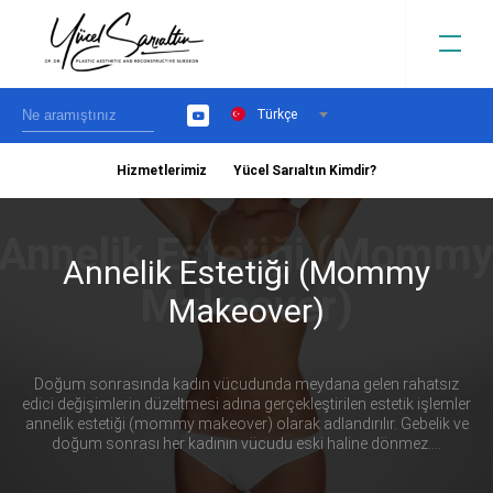
Türkçe
YouTube
Hizmetlerimiz
Yücel Sarıaltın Kimdir?
›
Annelik Estetiği (Mommy
Makeover)
Doğum sonrasında kadın vücudunda meydana gelen rahatsız
edici değişimlerin düzeltmesi adına gerçekleştirilen estetik işlemler
annelik estetiği (mommy makeover) olarak adlandırılır. Gebelik ve
doğum sonrası her kadının vücudu eski haline dönmez....