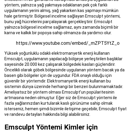
yöntem, yalnızca yağ yakmaya odaklanan pek çok farklı
uygulamanın yerini almış, yağ yakarken kas yapmayı mümkün
hale getirmiştir. Bölgesel incelme sağlayan Emsculpt yöntemi,
bunu yağ hücrelerini parçalayarak gerçekleştirir. Emsculpt
yalnızca bölgesel incelme sağlamaz, aynı zamanda biçimli bir
karna ve kalkık bir popoya sahip olmanıza da yardımcı olur.
https://www.youtube.com/embed/_mZPT5YtZ_o
Yüksek yoğunluklu odaklı elektromanyetik enerji kullanan
Emsculpt, uygulamanın yapılacağı bölgeye yerleştirilen başlıklar
sayesinde 20.000 kez çalışarak bölgedeki kasları güçlendirir.
Öncelikli olarak göbek bölgesinde uygulanan yöntem bacak ya da
basen gibi bölgeler için de uygundur. FDA onaylı olduğu için
güvenilir bir yöntemdir. Elektromanyetik enerji kullanan bu
sistemin dünya üzerinde herhangi bir benzeri bulunmamaktadır.
Ameliyatsız bir yöntem olması Emsculpt’un popülaritesinin
artmasına neden olmuştur. Eğer siz de Emsculpt yöntemi ile
fazla yağlarınızdan kurtularak kaslı görünüme sahip olmak
isterseniz, hemen şimdi bizimle iletişime geçebilir, Emsculpt fiyat
ve randevu detayları hakkında bilgi alabilirsiniz.
Emsculpt Yöntemi Kimler için