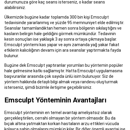
durumunuza göre kaç seans isterseniz, o kadar seans
alabilirsiniz.
Ülkemizde bugüne kadar toplamda 300 bin kişi Emsculpt
tedavisinde yararlanmış ve yüzde 95 memnuniyet elde edilmiştir.
Seanslar tamamlandıktan hemen sonra bölgenin sıkılaştığını ve
kasların belirgin hale geldiğini görmek mümkündür. Tedavinin
kesin sonuçları ise yaklaşık 3 ay sonra ortaya çıkmaya başlar.
Emsculpt yöntemi kas yapar ve aynı zamanda yağ yakar fakat
etkilerin kalıcılığının devamı için ara seanslar yaptırmakta fayda
bulunur.
Bugüne dek Emsculpt yaptıranlar yorumları bu yöntemin popüler
hale gelmesine katkı sağlamıştır. Hatta Emsculpt uygulamasına
başvuranlar arasında çok sayıda ünlü isim bulunuyor. Siz de
yöntem hakkında detaylı bilgi almak veya randevu oluşturmak
isterseniz, şimdi bizimle iletişime geçebilirsiniz.
Emsculpt Yönteminin Avantajları
Emsculpt yönteminin en temel avantajı ameliyatsız olarak
gerçekleştirilen, cerrahi olmayan bir yöntem olmasıdır. Bu da
bıçak altına yatmaktan korkan hastaların arzu ettikleri vücuda
kolayca sahip olmalarını mümkün kılar. Bir diğer önemli avantaj ise