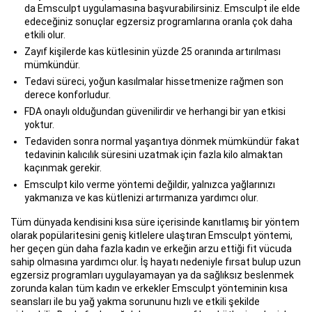
da Emsculpt uygulamasına başvurabilirsiniz. Emsculpt ile elde
edeceğiniz sonuçlar egzersiz programlarına oranla çok daha
etkili olur.
Zayıf kişilerde kas kütlesinin yüzde 25 oranında artırılması
mümkündür.
Tedavi süreci, yoğun kasılmalar hissetmenize rağmen son
derece konforludur.
FDA onaylı olduğundan güvenilirdir ve herhangi bir yan etkisi
yoktur.
Tedaviden sonra normal yaşantıya dönmek mümkündür fakat
tedavinin kalıcılık süresini uzatmak için fazla kilo almaktan
kaçınmak gerekir.
Emsculpt kilo verme yöntemi değildir, yalnızca yağlarınızı
yakmanıza ve kas kütlenizi artırmanıza yardımcı olur.
Tüm dünyada kendisini kısa süre içerisinde kanıtlamış bir yöntem
olarak popülaritesini geniş kitlelere ulaştıran Emsculpt yöntemi,
her geçen gün daha fazla kadın ve erkeğin arzu ettiği fit vücuda
sahip olmasına yardımcı olur. İş hayatı nedeniyle fırsat bulup uzun
egzersiz programları uygulayamayan ya da sağlıksız beslenmek
zorunda kalan tüm kadın ve erkekler Emsculpt yönteminin kısa
seansları ile bu yağ yakma sorununu hızlı ve etkili şekilde