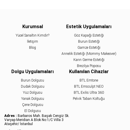
Kurumsal
Estetik Uygulamaları
Yücel Sarıaltın Kimdir?
Göz Kapağı Estetiği
İletişim
Burun Estetiği
Blog
Gamze Estetiği
Annelik Estetiği (Mommy Makeover)
Karın Germe Estetiği
Brezilya Poposu
Dolgu Uygulamaları
Kullanılan Cihazlar
Burun Dolgusu
BTL Emtone
Dudak Dolgusu
BTL Emsculpt NEO
Yüz Dolgusu
BTL Exilis Ultra 360
Yanak Dolgusu
Pelvik Taban Koltuğu
Çene Dolgusu
El Dolgusu
Adres :
Barbaros Mah. Başak Cengiz Sk.
Varyap Meridian A Blok No:1/C Villa 3
Ataşehir/ İstanbul