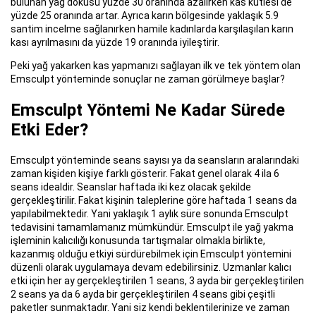
bulunan yağ dokusu yüzde 30 oranında azalırken kas kütlesi de
yüzde 25 oranında artar. Ayrıca karın bölgesinde yaklaşık 5.9
santim incelme sağlanırken hamile kadınlarda karşılaşılan karın
kası ayrılmasını da yüzde 19 oranında iyileştirir.
Peki yağ yakarken kas yapmanızı sağlayan ilk ve tek yöntem olan
Emsculpt yönteminde sonuçlar ne zaman görülmeye başlar?
Emsculpt Yöntemi Ne Kadar Sürede
Etki Eder?
Emsculpt yönteminde seans sayısı ya da seansların aralarındaki
zaman kişiden kişiye farklı gösterir. Fakat genel olarak 4 ila 6
seans idealdir. Seanslar haftada iki kez olacak şekilde
gerçekleştirilir. Fakat kişinin taleplerine göre haftada 1 seans da
yapılabilmektedir. Yani yaklaşık 1 aylık süre sonunda Emsculpt
tedavisini tamamlamanız mümkündür. Emsculpt ile yağ yakma
işleminin kalıcılığı konusunda tartışmalar olmakla birlikte,
kazanmış olduğu etkiyi sürdürebilmek için Emsculpt yöntemini
düzenli olarak uygulamaya devam edebilirsiniz. Uzmanlar kalıcı
etki için her ay gerçekleştirilen 1 seans, 3 ayda bir gerçekleştirilen
2 seans ya da 6 ayda bir gerçekleştirilen 4 seans gibi çeşitli
paketler sunmaktadır. Yani siz kendi beklentilerinize ve zaman