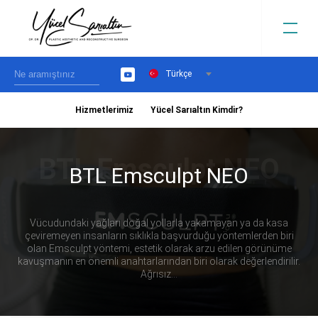
Türkçe
YouTube
Hizmetlerimiz
Yücel Sarıaltın Kimdir?
›
BTL Emsculpt NEO
Vücudundaki yağları doğal yollarla yakamayan ya da kasa
çeviremeyen insanların sıklıkla başvurduğu yöntemlerden biri
olan Emsculpt yöntemi, estetik olarak arzu edilen görünüme
kavuşmanın en önemli anahtarlarından biri olarak değerlendirilir.
Ağrısız...