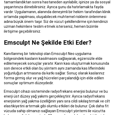
tamamlandıktan sonra hastaneden ayrılabilir, işinize ya da sosyal
yaşantınıza dönebilirsiniz. Ayrıca şunu da hatırlamakta fayda
vardır: Uygulamanın, alanında deneyimli bir hekim tarafından klinik
ortamda yapılması, oluşabilecek muhtemel risklerin önlenmesi
adına büyük önem taşır. Siz de vücut şekillendirme için kendinizi
uzman hekimlere teslim etmek isterseniz, hemen bizimle
iletişime geçebilirsiniz.
Emsculpt Ne Şekilde Etki Eder?
Kanıtlanmış bir teknoloji olan Emsculpt Neo uygulama
bölgesindeki kasların kasılmasını sağlayarak, egzersizle elde
edilemeyecek sonuçlar yaratır. Karın kası oluşturmak konusunda
son derece etkili olan bu yöntem aynı zamanda kas liflerindeki
yoğunluğun artmasına da katkı sağlar. Sonuç olarak kaslarınız
forma girmiş olur ve yağ hücreleri parçalandığı için elde edilen
sonuçlar optimum düzeydedir.
Emsculpt cihazı sisteminde radyofrekans enerjisi bulunur ve bu
enerji üst düzey yağ yakımı gerçekleştirir. Ayrıca radyofrekans
enerjisinin yağ yakma özelliğinin yanı sıra cildi sıkılaştırmak ve cilt
elastikiyetini artırmak gibi olumlu etkileri de bulunur. Çok daha fit
vücuda sahip olmanızı sağlayan Emsculpt yöntemi ile vücutta