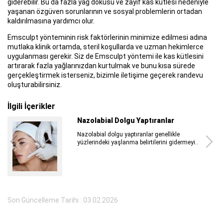
giderebilir. Bu da fazla yağ dokusu ve zayıf kas kütlesi nedeniyle
yaşanan özgüven sorunlarının ve sosyal problemlerin ortadan
kaldırılmasına yardımcı olur.
Emsculpt yönteminin risk faktörlerinin minimize edilmesi adına
mutlaka klinik ortamda, steril koşullarda ve uzman hekimlerce
uygulanması gerekir. Siz de Emsculpt yöntemi ile kas kütlesini
artırarak fazla yağlarınızdan kurtulmak ve bunu kısa sürede
gerçekleştirmek isterseniz, bizimle iletişime geçerek randevu
oluşturabilirsiniz.
İlgili İçerikler
Plastik Cerrahi Ben Aldırma Sonrası
Plastik cerrahi ben aldırma sonrası hem
benlerin değerlendirilmesi...
Son Güncelleme Tarihi : 03.02.2026