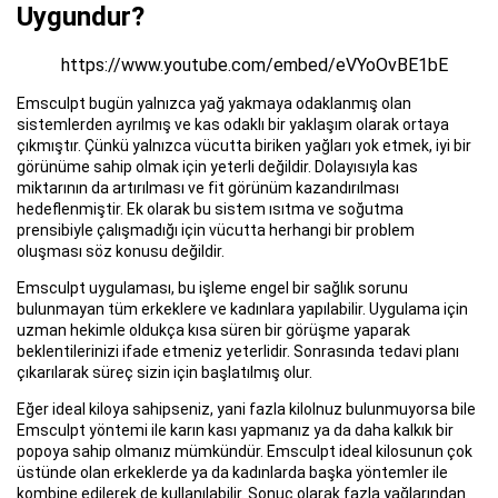
Uygundur?
https://www.youtube.com/embed/eVYoOvBE1bE
Emsculpt bugün yalnızca yağ yakmaya odaklanmış olan
sistemlerden ayrılmış ve kas odaklı bir yaklaşım olarak ortaya
çıkmıştır. Çünkü yalnızca vücutta biriken yağları yok etmek, iyi bir
görünüme sahip olmak için yeterli değildir. Dolayısıyla kas
miktarının da artırılması ve fit görünüm kazandırılması
hedeflenmiştir. Ek olarak bu sistem ısıtma ve soğutma
prensibiyle çalışmadığı için vücutta herhangi bir problem
oluşması söz konusu değildir.
Emsculpt uygulaması, bu işleme engel bir sağlık sorunu
bulunmayan tüm erkeklere ve kadınlara yapılabilir. Uygulama için
uzman hekimle oldukça kısa süren bir görüşme yaparak
beklentilerinizi ifade etmeniz yeterlidir. Sonrasında tedavi planı
çıkarılarak süreç sizin için başlatılmış olur.
Eğer ideal kiloya sahipseniz, yani fazla kilolnuz bulunmuyorsa bile
Emsculpt yöntemi ile karın kası yapmanız ya da daha kalkık bir
popoya sahip olmanız mümkündür. Emsculpt ideal kilosunun çok
üstünde olan erkeklerde ya da kadınlarda başka yöntemler ile
kombine edilerek de kullanılabilir. Sonuç olarak fazla yağlarından