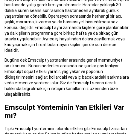
hastanede yatış gerektirmiyor olmasıdır. Hastalar yaklaşık 30
dakika süren seans sonrasında hastaneden ayrılarak günlük
yaşantılarına dönebilir. Operasyon sonrasında herhangi bir acı,
şişlik, morarma, kızarma ya da hassasiyet hissedilmesi söz
konusu değildir. Emsculpt aynı zamanda kişilere göre planlanabilir
ya da kişilerin programına göre birkaç hafta ya da birkaç gün
arayla uygulanabilir. Ayrıca iş hayatından dolayı zayıflamak veya
kas yapmak için fırsat bulamayan kişiler için de son derece
idealdir.
Bugüne dek Emsculpt yaptıranlar arasında genel memnuniyet
söz konusu. Bunun nedenleri arasında ise şunlar gösteriliyor:
Emsculpt squat etkisi yaratır, yağ yakar ve poponun
dikleştirilmesini sağlar; kollardaki veya iç bacaklardaki sarkmalara
veda etmenize yardımcı olur. Siz de Emsculpt seans ücreti
hakkında bilgi almak için iletişim kanallarımız üzerinden bize
ulaşabilirsiniz.
Emsculpt Yönteminin Yan Etkileri Var
mı?
Tıpkı Emsculpt yönteminin olumlu etkileri gibi Emsculpt zararları