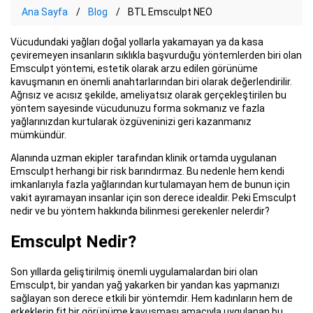
Ana Sayfa
Blog
BTL Emsculpt NEO
Vücudundaki yağları doğal yollarla yakamayan ya da kasa
çeviremeyen insanların sıklıkla başvurduğu yöntemlerden biri olan
Emsculpt yöntemi, estetik olarak arzu edilen görünüme
kavuşmanın en önemli anahtarlarından biri olarak değerlendirilir.
Ağrısız ve acısız şekilde, ameliyatsız olarak gerçekleştirilen bu
yöntem sayesinde vücudunuzu forma sokmanız ve fazla
yağlarınızdan kurtularak özgüveninizi geri kazanmanız
mümkündür.
Alanında uzman ekipler tarafından klinik ortamda uygulanan
Emsculpt herhangi bir risk barındırmaz. Bu nedenle hem kendi
imkanlarıyla fazla yağlarından kurtulamayan hem de bunun için
vakit ayıramayan insanlar için son derece idealdir. Peki Emsculpt
nedir ve bu yöntem hakkında bilinmesi gerekenler nelerdir?
Emsculpt Nedir?
Son yıllarda geliştirilmiş önemli uygulamalardan biri olan
Emsculpt, bir yandan yağ yakarken bir yandan kas yapmanızı
sağlayan son derece etkili bir yöntemdir. Hem kadınların hem de
erkeklerin fit bir görünüme kavuşması amacıyla uygulanan bu