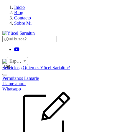
›
Inicio
Blog
Contacto
Sobre Mi
YouTube
Español
Servicios
¿Quién es Yücel Sarialtın?
Permítanos llamarle
Llame ahora
Whatsapp