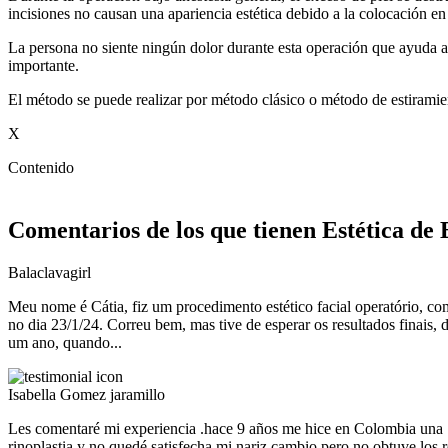
incisiones no causan una apariencia estética debido a la colocación en
La persona no siente ningún dolor durante esta operación que ayuda a 
importante.
El método se puede realizar por método clásico o método de estiramien
X
Contenido
Comentarios de los que tienen Estética de
Balaclavagirl
Meu nome é Cátia, fiz um procedimento estético facial operatório, co
no dia 23/1/24. Correu bem, mas tive de esperar os resultados finais, 
um ano, quando...
Isabella Gomez jaramillo
Les comentaré mi experiencia .hace 9 años me hice en Colombia una
rinoplastia y no quedé satisfecha mi nariz cambio pero no obtuve los 