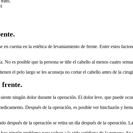
trato,
el
rente.
en cuenta en la estética de levantamiento de frente. Entre estos factor
a. No es posible que la persona se tiñe el cabello al menos cuatro seman
ienen el pelo largo se les aconseja no cortar el cabello antes de la cirugí
 frente.
 siente ningún dolor durante la operación. El dolor leve, que puede ocur
r medicamento. Después de la operación, es posible ver hinchazón y hem
ado después de la operación se retira un día después de la operación. L
ay ningún problema para volver a la vida cotidiana de la persona. Se sa