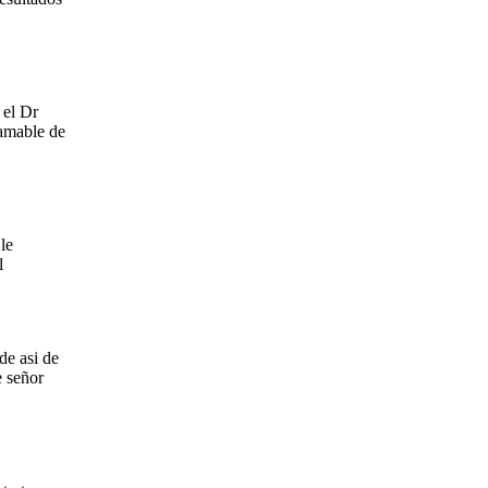
 el Dr
 amable de
le
l
de asi de
e señor