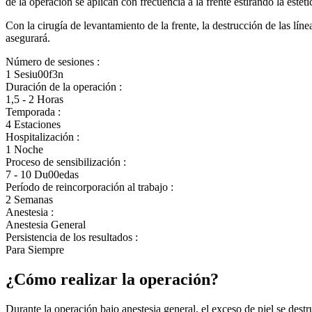
de la operación se aplican con frecuencia a la frente estirando la estét
Con la cirugía de levantamiento de la frente, la destrucción de las líne
asegurará.
Número de sesiones :
1 Sesiu00f3n
Duración de la operación :
1,5 - 2 Horas
Temporada :
4 Estaciones
Hospitalización :
1 Noche
Proceso de sensibilización :
7 - 10 Du00edas
Período de reincorporación al trabajo :
2 Semanas
Anestesia :
Anestesia General
Persistencia de los resultados :
Para Siempre
¿Cómo realizar la operación?
Durante la operación bajo anestesia general, el exceso de piel se destru