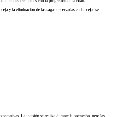
s condiciones frecuentes con la progresión de la edad.
a ceja y la eliminación de las sagas observadas en las cejas se
xpectativas. La incisión se realiza durante la operación, pero las