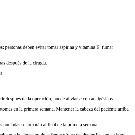
es; personas deben evitar tomar aspirina y vitamina E, fumar
as después de la cirugía.
a.
rir después de la operación, puede aliviarse con analgésicos.
atomas en la primera semana. Mantener la cabeza del paciente arriba
as puntadas se tomarán al final de la primera semana.
be que la elevación de la frente ofrece resultados bastante a largo