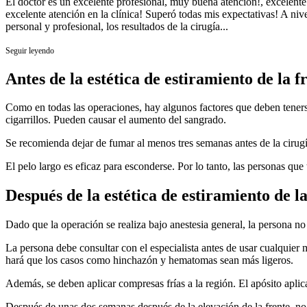
El doctor es un excelente profesional, muy buena atención!, excelente 
excelente atención en la clínica! Superó todas mis expectativas! A niv
personal y profesional, los resultados de la cirugía...
Seguir leyendo
Antes de la estética de estiramiento de la f
Como en todas las operaciones, hay algunos factores que deben tenerse 
cigarrillos. Pueden causar el aumento del sangrado.
Se recomienda dejar de fumar al menos tres semanas antes de la cirugí
El pelo largo es eficaz para esconderse. Por lo tanto, las personas que t
Después de la estética de estiramiento de la
Dado que la operación se realiza bajo anestesia general, la persona no
La persona debe consultar con el especialista antes de usar cualquie
hará que los casos como hinchazón y hematomas sean más ligeros.
Además, se deben aplicar compresas frías a la región. El apósito aplic
Después de unas dos semanas después de la elevación de la frente, no h