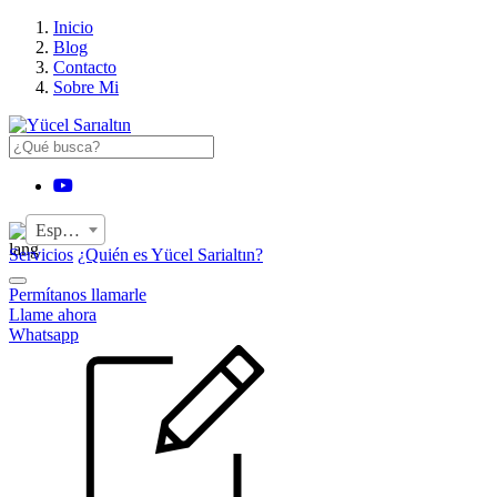
›
Inicio
Blog
Contacto
Sobre Mi
YouTube
Español
Servicios
¿Quién es Yücel Sarialtın?
Permítanos llamarle
Llame ahora
Whatsapp