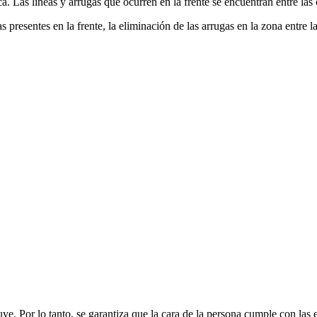
ica. Las líneas y arrugas que ocurren en la frente se encuentran entre la
as presentes en la frente, la eliminación de las arrugas en la zona entre l
ye. Por lo tanto, se garantiza que la cara de la persona cumple con las e