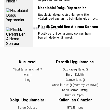
Nazolabial Dolgu Yaptıranlar
Nazolabial dolgu yaptıranlar genellikle
yüzlerindeki yaşlanma belirtilerini gidermeyi..
Plastik Cerrahi Ben Aldırma Sonrası
Son Güncelleme Tarihi : 04.02.2026
Plastik cerrahi ben aldırma sonrası hem
benlerin değerlendirilmesi...
Gıdı Eritme Yöntemleri
Çene ile boyun arasında bulunan gıdı bölgesi
yaşlanmanın etkisiyle sarkarak gıdı eritme
Kurumsal
Estetik Uygulamaları
Badem Göz Estetiği Yaptıranlar
Yücel Sarıaltın Kimdir?
Göz Kapağı Estetiği
İletişim
Burun Estetiği
Gözlerine estetik açıdan hoş bir görünüm
kazandırmak için badem göz estetiği
Blog
Gamze Estetiği
yaptıranlar..
Annelik Estetiği (Mommy Makeover)
Burun Estetiği Sonrası 1. Ay ve 6. Ay
Karın Germe Estetiği
Brezilya Poposu
Burun estetiği sonrası 1. ay ve 6. ay dönemleri,
Dolgu Uygulamaları
Kullanılan Cihazlar
yüzünüzde meydana gelen...
Burun Dolgusu
BTL Emtone