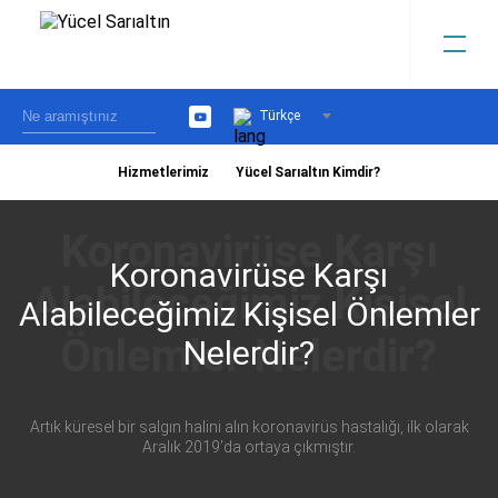
Türkçe
YouTube
Hizmetlerimiz
Yücel Sarıaltın Kimdir?
›
Koronavirüse Karşı
Alabileceğimiz Kişisel Önlemler
Nelerdir?
Artık küresel bir salgın halini alın koronavirüs hastalığı, ilk olarak
Aralık 2019’da ortaya çıkmıştır.