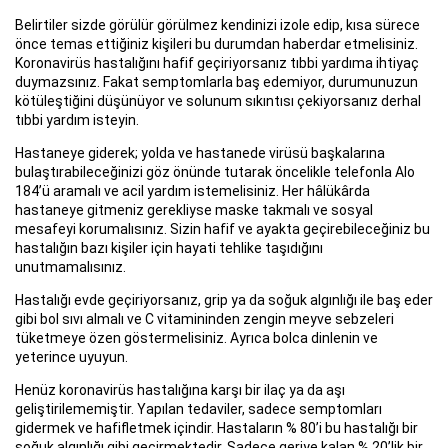
Belirtiler sizde görülür görülmez kendinizi izole edip, kısa sürece
önce temas ettiğiniz kişileri bu durumdan haberdar etmelisiniz.
Koronavirüs hastalığını hafif geçiriyorsanız tıbbi yardıma ihtiyaç
duymazsınız. Fakat semptomlarla baş edemiyor, durumunuzun
kötüleştiğini düşünüyor ve solunum sıkıntısı çekiyorsanız derhal
tıbbi yardım isteyin.
Hastaneye giderek; yolda ve hastanede virüsü başkalarına
bulaştırabileceğinizi göz önünde tutarak öncelikle telefonla Alo
184’ü aramalı ve acil yardım istemelisiniz. Her hâlükârda
hastaneye gitmeniz gerekliyse maske takmalı ve sosyal
mesafeyi korumalısınız. Sizin hafif ve ayakta geçirebileceğiniz bu
hastalığın bazı kişiler için hayati tehlike taşıdığını
unutmamalısınız.
Hastalığı evde geçiriyorsanız, grip ya da soğuk algınlığı ile baş eder
gibi bol sıvı almalı ve C vitamininden zengin meyve sebzeleri
tüketmeye özen göstermelisiniz. Ayrıca bolca dinlenin ve
yeterince uyuyun.
Henüz koronavirüs hastalığına karşı bir ilaç ya da aşı
geliştirilememiştir. Yapılan tedaviler, sadece semptomları
gidermek ve hafifletmek içindir. Hastaların % 80’i bu hastalığı bir
soğuk algınlığı gibi geçirmektedir. Sadece geriye kalan % 20’lik bir