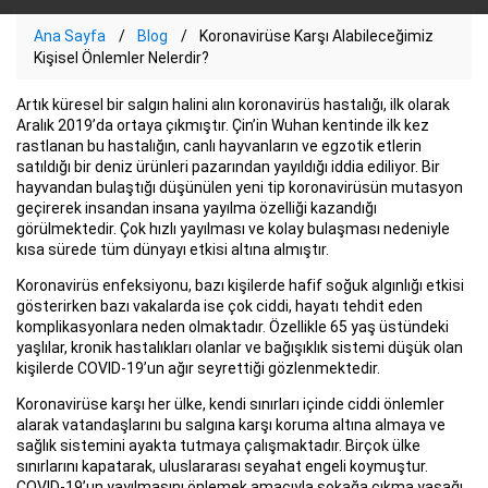
Ana Sayfa
Blog
Koronavirüse Karşı Alabileceğimiz
Kişisel Önlemler Nelerdir?
Artık küresel bir salgın halini alın koronavirüs hastalığı, ilk olarak
Aralık 2019’da ortaya çıkmıştır. Çin’in Wuhan kentinde ilk kez
rastlanan bu hastalığın, canlı hayvanların ve egzotik etlerin
satıldığı bir deniz ürünleri pazarından yayıldığı iddia ediliyor. Bir
hayvandan bulaştığı düşünülen yeni tip koronavirüsün mutasyon
geçirerek insandan insana yayılma özelliği kazandığı
görülmektedir. Çok hızlı yayılması ve kolay bulaşması nedeniyle
kısa sürede tüm dünyayı etkisi altına almıştır.
Koronavirüs enfeksiyonu, bazı kişilerde hafif soğuk algınlığı etkisi
gösterirken bazı vakalarda ise çok ciddi, hayatı tehdit eden
komplikasyonlara neden olmaktadır. Özellikle 65 yaş üstündeki
yaşlılar, kronik hastalıkları olanlar ve bağışıklık sistemi düşük olan
kişilerde COVID-19’un ağır seyrettiği gözlenmektedir.
Koronavirüse karşı her ülke, kendi sınırları içinde ciddi önlemler
alarak vatandaşlarını bu salgına karşı koruma altına almaya ve
sağlık sistemini ayakta tutmaya çalışmaktadır. Birçok ülke
sınırlarını kapatarak, uluslararası seyahat engeli koymuştur.
COVID-19’un yayılmasını önlemek amacıyla sokağa çıkma yasağı,