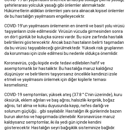
şehirlerarası yolculuk yasağı gibi önlemler alınmaktadır.
Hükümetlerin aldıkları önlemleri yanı sıra alınacak kişisel önlemler
de bu hastalığın yayılmasını engelleyecektir.
COVID-19’un yayılmasını önlemenin en önemli ve basit yolu virüsü
taşıyanların izole edilmesidir. Virüsün vücuda girmesinden sonra
on dört günlük bir kuluçka süresi vardır. Bu süre zarfında hastalık
belirtilerini gösterecektir. Ancak bazı hastaların belirti taşımadan
da bu virüsü taşıyabileceği görülmektedir. Yüksek risk gruplarının
da korunması için izole edilmesi bu nedenle oldukça önemlidir.
Koronavirüs, çoğu kişide evde tedavi edilebilen hafif ve
asemptomatik bir hastalıktır. Bu hastalığa maruz kaldığınız
düşünüyor ve belirtilerini taşıyorsanız öncelikle kendinizi izole
etmeli ve yayılmasını önlemek için diğer kişilerle teması
kesmelisiniz.
COVID-19 semptomları; yüksek ateş (37.8 ° C’nin üzerinde), kuru
öksürük, eklem ağrıları ve baş ağrısı, halsizlik-kırgınlık, boğaz
ağrısı, tat alma ve koku duyusunda kayıp, nefes darlığı ve
solunum güçlüğü… gibi sayılabilir. Hastalığın ilk günlerinde bazen
burun akıntısı ve hapşırmada izlenebilir. Koronavirüse maruz
kaldıysanız semptomlar, iki ila yedi gün içinde kendini
gösterecektir. Hastalığın seyri bağışıklık sisteminize bağlıdır.