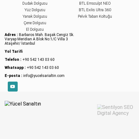
Dudak Dolgusu
BTL Emsculpt NEO
Yanak İnceltme Yöntemleri
Yüz Dolgusu
BTL Exilis Ultra 360
Kadınların ve erkeklerin yüzlerinde daha ince ve
Yanak Dolgusu
Pelvik Taban Koltuğu
zarif bir...
Çene Dolgusu
Sıvı Yüz Germe Nedir?
El Dolgusu
Adres :
Barbaros Mah. Başak Cengiz Sk.
Sıvı yüz germe, yeni nesil yüz germe
Varyap Meridian A Blok No:1/C Villa 3
işlemlerinden biridir ve yaşlanmaya bağlı...
Ataşehir/ İstanbul
Yol Tarifi
Telefon :
+90 542 143 03 60
Whatsapp :
+90 542 143 03 60
E-posta :
info@yucelsarialtin.com
YouTube