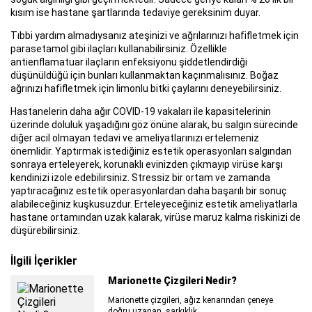
kısım ise hastane şartlarında tedaviye gereksinim duyar.
Tıbbi yardım almadıysanız ateşinizi ve ağrılarınızı hafifletmek için
parasetamol gibi ilaçları kullanabilirsiniz. Özellikle
antienflamatuar ilaçların enfeksiyonu şiddetlendirdiği
düşünüldüğü için bunları kullanmaktan kaçınmalısınız. Boğaz
ağrınızı hafifletmek için limonlu bitki çaylarını deneyebilirsiniz.
Hastanelerin daha ağır COVID-19 vakaları ile kapasitelerinin
üzerinde doluluk yaşadığını göz önüne alarak, bu salgın sürecinde
diğer acil olmayan tedavi ve ameliyatlarınızı ertelemeniz
önemlidir. Yaptırmak istediğiniz estetik operasyonları salgından
sonraya erteleyerek, korunaklı evinizden çıkmayıp virüse karşı
kendinizi izole edebilirsiniz. Stressiz bir ortam ve zamanda
yaptıracağınız estetik operasyonlardan daha başarılı bir sonuç
alabileceğiniz kuşkusuzdur. Erteleyeceğiniz estetik ameliyatlarla
hastane ortamından uzak kalarak, virüse maruz kalma riskinizi de
düşürebilirsiniz.
İlgili İçerikler
Marionette Çizgileri Nedir?
Marionette çizgileri, ağız kenarından çeneye
doğru uzanan, sarkıklık