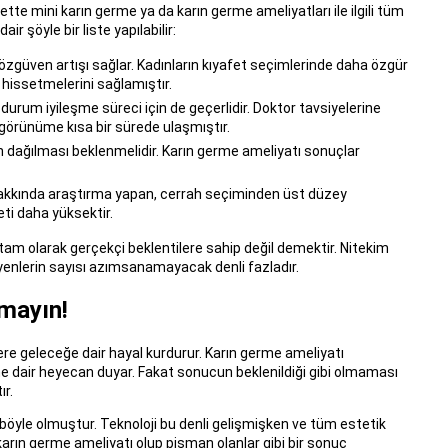
bette mini karın germe ya da karın germe ameliyatları ile ilgili tüm
 şöyle bir liste yapılabilir:
zgüven artışı sağlar. Kadınların kıyafet seçimlerinde daha özgür
 hissetmelerini sağlamıştır.
ı durum iyileşme süreci için de geçerlidir. Doktor tavsiyelerine
 görünüme kısa bir sürede ulaşmıştır.
n dağılması beklenmelidir. Karın germe ameliyatı sonuçlar
i hakkında araştırma yapan, cerrah seçiminden üst düzey
i daha yüksektir.
tam olarak gerçekçi beklentilere sahip değil demektir. Nitekim
nlerin sayısı azımsanamayacak denli fazladır.
mayın!
lere geleceğe dair hayal kurdurur. Karın germe ameliyatı
e dair heyecan duyar. Fakat sonucun beklenildiği gibi olmaması
ır.
böyle olmuştur. Teknoloji bu denli gelişmişken ve tüm estetik
arın germe ameliyatı olup pişman olanlar gibi bir sonuç