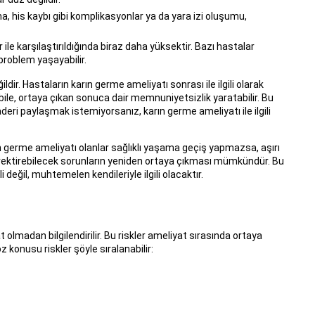
 his kaybı gibi komplikasyonlar ya da yara izi oluşumu,
ile karşılaştırıldığında biraz daha yüksektir. Bazı hastalar
problem yaşayabilir.
dir. Hastaların karın germe ameliyatı sonrası ile ilgili olarak
ile, ortaya çıkan sonuca dair memnuniyetsizlik yaratabilir. Bu
deri paylaşmak istemiyorsanız, karın germe ameliyatı ile ilgili
n germe ameliyatı olanlar sağlıklı yaşama geçiş yapmazsa, aşırı
gerektirebilecek sorunların yeniden ortaya çıkması mümkündür. Bu
 değil, muhtemelen kendileriyle ilgili olacaktır.
lmadan bilgilendirilir. Bu riskler ameliyat sırasında ortaya
z konusu riskler şöyle sıralanabilir: