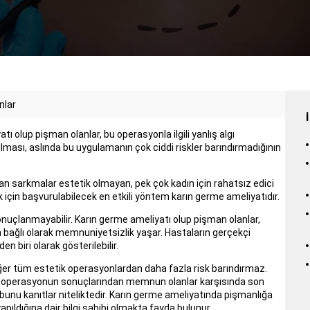
nlar
ı olup pişman olanlar, bu operasyonla ilgili yanlış algı
lması, aslında bu uygulamanın çok ciddi riskler barındırmadığının
an sarkmalar estetik olmayan, pek çok kadın için rahatsız edici
 için başvurulabilecek en etkili yöntem karın germe ameliyatıdır.
onuçlanmayabilir. Karın germe ameliyatı olup pişman olanlar,
bağlı olarak memnuniyetsizlik yaşar. Hastaların gerçekçi
 biri olarak gösterilebilir.
iğer tüm estetik operasyonlardan daha fazla risk barındırmaz.
ak operasyonun sonuçlarından memnun olanlar karşısında son
bunu kanıtlar niteliktedir. Karın germe ameliyatında pişmanlığa
ıldığına dair bilgi sahibi olmakta fayda bulunur.