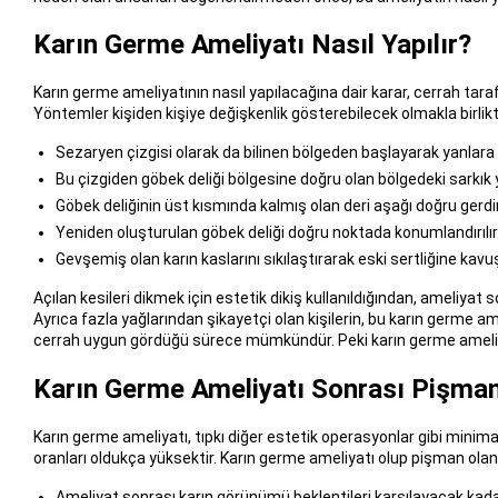
Karın Germe Ameliyatı Nasıl Yapılır?
Karın germe ameliyatının nasıl yapılacağına dair karar, cerrah tar
Yöntemler kişiden kişiye değişkenlik gösterebilecek olmakla birlikt
Sezaryen çizgisi olarak da bilinen bölgeden başlayarak yanlara do
Bu çizgiden göbek deliği bölgesine doğru olan bölgedeki sarkık ya
Göbek deliğinin üst kısmında kalmış olan deri aşağı doğru gerdiri
Yeniden oluşturulan göbek deliği doğru noktada konumlandırılır
Gevşemiş olan karın kaslarını sıkılaştırarak eski sertliğine kavuşt
Açılan kesileri dikmek için estetik dikiş kullanıldığından, ameliy
Ayrıca fazla yağlarından şikayetçi olan kişilerin, bu karın germe am
cerrah uygun gördüğü sürece mümkündür. Peki karın germe ameliya
Karın Germe Ameliyatı Sonrası Pişman
Karın germe ameliyatı, tıpkı diğer estetik operasyonlar gibi minimal 
oranları oldukça yüksektir. Karın germe ameliyatı olup pişman olanl
Ameliyat sonrası karın görünümü beklentileri karşılayacak kadar