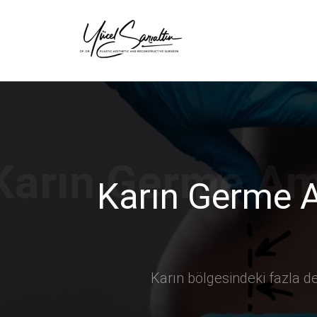
›
Karın Germe A
Karın bölgesindeki fazla d