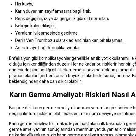
His kaybı,
Karın duvarının zayıflamasına bağlı fıtık,
Renk değişimi, iz ya da gerginlik gibi cilt sorunları,
Belirgin kalan dikiş izi,
Yaraların iyileşmesinde gecikme,
Derin Ven Trombozu olarak adlandırılan kan pıhtılaşması,
Anesteziye bağlı komplikasyonlar.
Enfeksiyon gibi komplikasyonlar genellikle antibiyotik kullanımı ile ko
olduğu için kendiliğinden düzelir. Her ne kadar bu risklerin her bir
öncesinde planlandığı gibi ilerlememesi, bazı hastaların pişmanlık
pişman olanlar için her zaman büyük felaketlerle sonuçlanmaz. Ba
beklendiğinden daha can sıkıcı olabilir.
Karın Germe Ameliyatı Riskleri Nasıl Az
Bugüne dek karın germe ameliyatı sonrası yorumlar göz önünde b
seçimi ile tüm risklerin olabilecek en minimum seviyeye indirilm
Karın germe ameliyatı olmak isteyen hastaların ilk bakmaları gerek
germe ameliyatının sonuçlarından memnuniyet duyanlar olmalıdır. Y
ne kadar yüksekse, sizin karın germe ameliyatı sonrası pişmanlık 