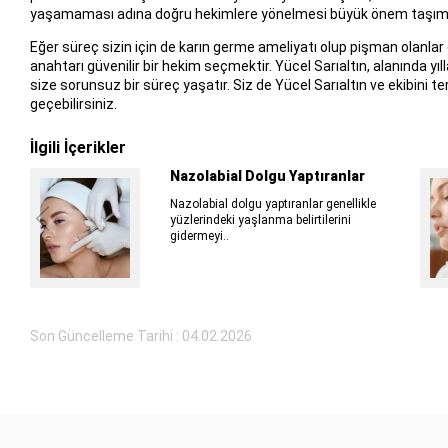
yaşamaması adına doğru hekimlere yönelmesi büyük önem taşıma
Eğer süreç sizin için de karın germe ameliyatı olup pişman olanlar
anahtarı güvenilir bir hekim seçmektir. Yücel Sarıaltın, alanında y
size sorunsuz bir süreç yaşatır. Siz de Yücel Sarıaltın ve ekibini 
geçebilirsiniz.
İlgili İçerikler
Nazolabial Dolgu Yaptıranlar
Nazolabial dolgu yaptıranlar genellikle
yüzlerindeki yaşlanma belirtilerini
gidermeyi..
Son Güncelleme Tarihi : 04.02.2026