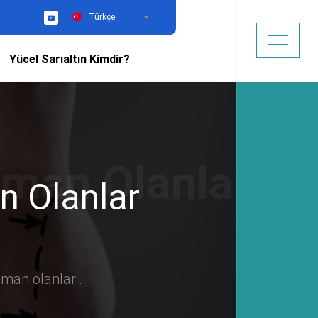
Türkçe
YouTube
Yücel Sarıaltın Kimdir?
n Olanlar
man olanlar...