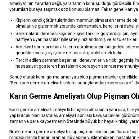
ameliyatının zararları değil, yararlarının konuşulduğu görülebilir. El
yorumları buraya taşımak söz konusu olamaz. Fakat genel kanıya dair
Kişilerin kendi görüntülerinden memnun olması en temelde bir ö
olmaları ve gizlenmek zorunda kalmamaları, kendilerini daha iyi
Sarkmaların derecesi kişiden kişiye farklılık gösterdiği için, ayn
harfiyen uyan hastalar iyileşmeyi hızlandırmış ve arzu ettikleri
Ameliyat sonrası nihai etkilerin görülmesi için bölgedeki ödemi
genellikle birkaç ay içinde net olarak görülebilmektedir.
Tercih edilen cerrahın başarıları, deneyimleri ve tıbbi geçmiş
hassasiyet gösteren hastaların operasyon sonrası memnuniyet
Sonuç olarak karın germe ameliyatı olup pişman olanlar genellikle 
“Ben karın germe ameliyatı oldum, sonuçlarından memnunum.” diye
Karın Germe Ameliyatı Olup Pişman Ol
Karın germe ameliyatı maliyetli bir işlem olmasının yanı sıra, birey
yaptıracak olan hastalar, ameliyat sonrası kavuşacakları görünüm
zaman ve para kaybetmenin ötesinde büyük bir hayal kırıklığı yarat
Nitekim karın germe ameliyatı olup pişman olanlar için durum hep 
prosedürlerde başarı oranları böylesine yüklenmişken, hastaların k