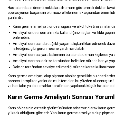
Hastaların bazı önemli noktalara ihtimam göstererek doktor tavsi
operasyonun başarısını olumsuz etkilememek açısından önemlidir. H
şunlardır:
Karın germe ameliyatı öncesi sigara ve alkol tüketimi sınırlandır
Ameliyat öncesi cerrahınızla kullandığınız ilaçları ve tıbbi geçm
önlenebilir.
Ameliyat sonrasında sağlıklı yaşam alışkanlıkları edinerek düz
istediğiniz gibi görünmesine yardımcı olabilir.
Ameliyat sonrası yara bakımının bu alanda uzman kişilerce ya da
Ameliyat sonrası doktor tarafından belirtilen sürede banyo yap
Doktor tarafından tavsiye edilmediği sürece korse kullanılmama
Karın germe ameliyatı olup pişman olanlar genellikle bu önerilerde
sonrası komplikasyonlar da muhtemelen bu yüzden oluşmuştur. Unut
ve hastalar ya da cerrahlar tarafından yapılacak küçük hatalar cidd
Karın Germe Ameliyatı Sonrası Yoruml
Karın bölgesinin estetik görüntüsünden rahatsız olarak karın germe
yüksek olduğunu gösterir. Yani karın germe ameliyatı olup pişman 