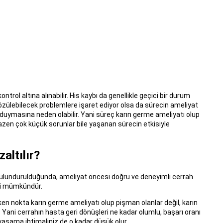
ntrol altına alınabilir. His kaybı da genellikle geçici bir durum
i çözülebilecek problemlere işaret ediyor olsa da sürecin ameliyat
 duymasına neden olabilir. Yani süreç karın germe ameliyatı olup
zen çok küçük sorunlar bile yaşanan sürecin etkisiyle
altılır?
ulundurulduğunda, ameliyat öncesi doğru ve deneyimli cerrah
esi mümkündür.
en nokta karın germe ameliyatı olup pişman olanlar değil, karın
ani cerrahın hasta geri dönüşleri ne kadar olumlu, başarı oranı
yaşama ihtimaliniz de o kadar düşük olur.