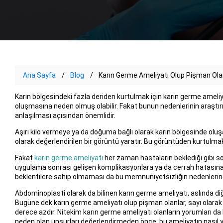
Ana Sayfa
Blog
Karın Germe Ameliyatı Olup Pişman Ola
Karın bölgesindeki fazla deriden kurtulmak için karın germe ameliyat
oluşmasına neden olmuş olabilir. Fakat bunun nedenlerinin araştırı
anlaşılması açısından önemlidir.
Aşırı kilo vermeye ya da doğuma bağlı olarak karın bölgesinde oluş
olarak değerlendirilen bir görüntü yaratır. Bu görüntüden kurtulmak
Fakat
karın germe ameliyatı
her zaman hastaların beklediği gibi s
uygulama sonrası gelişen komplikasyonlara ya da cerrah hatasına 
beklentilere sahip olmaması da bu memnuniyetsizliğin nedenlerinden
Abdominoplasti olarak da bilinen karın germe ameliyatı, aslında d
Bugüne dek karın germe ameliyatı olup pişman olanlar, sayı olar
derece azdır. Nitekim karın germe ameliyatı olanların yorumları da 
neden olan unsurları değerlendirmeden önce, bu ameliyatın nasıl yap