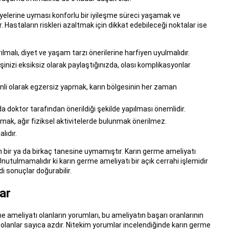
yelerine uyması konforlu bir iyileşme süreci yaşamak ve
astaların riskleri azaltmak için dikkat edebileceği noktalar ise
ılmalı, diyet ve yaşam tarzı önerilerine harfiyen uyulmalıdır.
işinizi eksiksiz olarak paylaştığınızda, olası komplikasyonlar
enli olarak egzersiz yapmak, karın bölgesinin her zaman
 doktor tarafından önerildiği şekilde yapılması önemlidir.
mak, ağır fiziksel aktivitelerde bulunmak önerilmez.
lıdır.
n bir ya da birkaç tanesine uymamıştır. Karın germe ameliyatı
ulmamalıdır ki karın germe ameliyatı bir açık cerrahi işlemidir
i sonuçlar doğurabilir.
ar
 ameliyatı olanların yorumları, bu ameliyatın başarı oranlarının
olanlar sayıca azdır. Nitekim yorumlar incelendiğinde karın germe