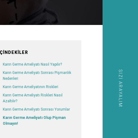
İÇINDEKILER
Karın Germe Ameliyatı Nasıl Yapılır?
SIZI ARAYALIM
Karın Germe Ameliyatı Sonrası Pişmanlık
Nedenleri
Karın Germe Ameliyatının Riskleri
Karın Germe Ameliyatı Riskleri Nasıl
Azaltılır?
Karın Germe Ameliyatı Sonrası Yorumlar
Karın Germe Ameliyatı Olup Pişman
Olmayın!