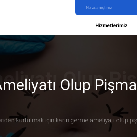
Hizmetlerimiz
meliyatı Olup Pişma
eriden kurtulmak için karın germe ameliyatı olup piş