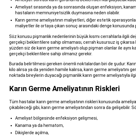
Ameliyat sırasında ya da sonrasında oluşan enfeksiyon, kanama,
hastaların memnuniyetsizlik duymasına neden olabilir.
Karın germe ameliyatının maliyetleri, diğer estetik operasyonlar 
maliyetler ile ortaya çıkan sonuç arasındaki denge konusunda 
Söz konusu pişmanlık nedenlerinin büyük kısmı cerrahlarla ilgili değil
gerçekçi beklentilere sahip olmaması, cerrah kusursuz iş çıkarsa b
yüzden siz de karın germe ameliyatı olup pişman olanlar ile aynı ka
gerçekçi beklentilere sahip olmanız gerekir.
Burada belirtilmesi gereken önemli noktalardan biri de şudur: Karı
kilo alırsa ya da yeniden hamile kalırsa, karın germe ameliyatını 
noktada bireylerin duyacağı pişmanlık karın germe ameliyatıyla ilgili
Karın Germe Ameliyatının Riskleri
Tüm hastalar karın germe ameliyatının riskleri konusunda ameliyat o
çıkabileceği gibi, karın germe ameliyatından sonra da gelişebilir. Sö
Ameliyat bölgesinde enfeksiyon gelişmesi,
Kanama ya da hematom,
Dikişlerde açılma,