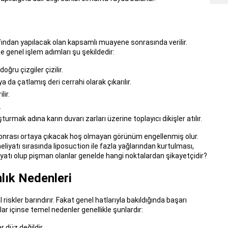
afından yapılacak olan kapsamlı muayene sonrasında verilir.
e genel işlem adımları şu şekildedir:
ğru çizgiler çizilir.
 da çatlamış deri cerrahi olarak çıkarılır.
lir.
.
urmak adına karın duvarı zarları üzerine toplayıcı dikişler atılır.
at sonrası ortaya çıkacak hoş olmayan görünüm engellenmiş olur.
eliyatı sırasında liposuction ile fazla yağlarından kurtulması,
tı olup pişman olanlar genelde hangi noktalardan şikayetçidir?
lık Nedenleri
riskler barındırır. Fakat genel hatlarıyla bakıldığında başarı
ar içinse temel nedenler genellikle şunlardır:
 düz değildir.