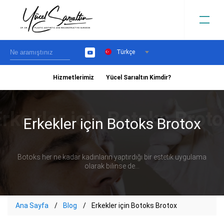
Türkçe
YouTube
Hizmetlerimiz
Yücel Sarıaltın Kimdir?
›
Erkekler için Botoks Brotox
Botoks her ne kadar kadınların yaptırdığı bir estetik uygulama
olarak bilinse de...
Ana Sayfa
Blog
Erkekler için Botoks Brotox