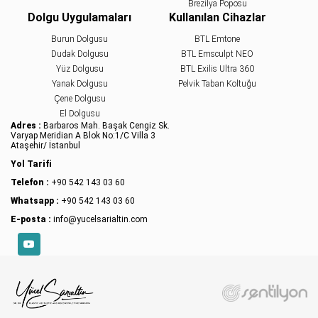
Brezilya Poposu
Dolgu Uygulamaları
Kullanılan Cihazlar
Burun Dolgusu
BTL Emtone
Dudak Dolgusu
BTL Emsculpt NEO
Yüz Dolgusu
BTL Exilis Ultra 360
Yanak Dolgusu
Pelvik Taban Koltuğu
Çene Dolgusu
El Dolgusu
Adres :
Barbaros Mah. Başak Cengiz Sk.
Varyap Meridian A Blok No:1/C Villa 3
Ataşehir/ İstanbul
Yol Tarifi
Telefon :
+90 542 143 03 60
Whatsapp :
+90 542 143 03 60
E-posta :
info@yucelsarialtin.com
YouTube