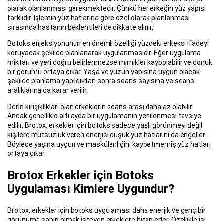
olarak planlanması gerekmektedir. Çünkü her erkeğin yüz yapısı
farklıdır. İşlemin yüz hatlarına göre özel olarak planlanması
sırasında hastanın beklentileri de dikkate alınır.
Botoks enjeksiyonunun en önemli özelliği yüzdeki erkeksi ifadeyi
koruyacak şekilde planlanarak uygulanmasıdır. Eğer uygulama
miktarı ve yeri doğru belirlenmezse mimikler kaybolabilir ve donuk
bir görüntü ortaya çıkar. Yaşa ve yüzün yapısına uygun olacak
şekilde planlama yapıldıktan sonra seans sayısına ve seans
aralıklarına da karar verilir.
Derin kırışıklıkları olan erkeklerin seans arası daha az olabilir.
Ancak genellikle altı ayda bir uygulamanın yenilenmesi tavsiye
edilir. Brotox, erkekler için botoks sadece yaşlı görünmeyi değil
kişilere mutsuzluk veren enerjisi düşük yüz hatlarını da engeller.
Böylece yaşına uygun ve maskülenliğini kaybetmemiş yüz hatları
ortaya çıkar.
Brotox Erkekler için Botoks
Uygulaması Kimlere Uygundur?
Brotox, erkekler için botoks uygulaması daha enerjik ve genç bir
görünüme sahip olmak isteyen erkeklere hitap eder. Özellikle işi