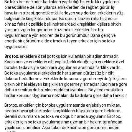
Botoks her ne kadar kadınların yaptırdığı bir estetik uygulama
olarak bilinse de son yıllarda erkeklerden de rağbet görür. İş
hayatının stresi, genetik etki, ilerleyen yaş derken erkeklerin yüz
bölgesinde kırışıklıklar oluşur. Bu durum bazen rahatsız edici
olmaz fakat özellikle belli noktalardaki kırışıklıklar kişilere bitkin
yorgun üzgün bir görünüm kazandırır. Erkekleri brotox
uygulamasına yönlendiren de bu görünümdür. Daha genç ve
enerjik bir görünüm elde etmek isteyen erkekler için botoks
uygulanabilir.
Brotox
, erkeklere özel botoks için kullanılan bir adlandırmadır.
Kadınların ve erkeklerin cilt yapısı farklı olduğu için erkeklere özel
botoks tedavisiyle kadınlara uygulanan arasında farklılık vardır.
Botoks uygulaması erkeklerde her zaman pürüzsüz bir cilt
dokusu hedeflemez. Erkeklerde kusursuz görünmeyi değil kişilere
bitkin bir hâl ekleyen kırışıklıkları gidermeyi amaçlar. Kadınlara göre
daha az miktarda botoks maddesi uygulanır. Böylece maskülen
hatlar korunur. Uygulama noktaları da kadınlara göre daha farklıdır.
Brotox, erkekler için botoks uygulamasında enjeksiyon miktarı,
seans sayısı gibi detaylar kırışıklıkların boyutuna göre belirlenir.
Gerekli durumlarda botoks ve dolgu bir arada uygulanır. Brotox,
erkekler için botoks uygulamasının uzman bir hekim tarafından
yapılması önemlidir. Aksi takdirde kadınsı bir görünüme neden