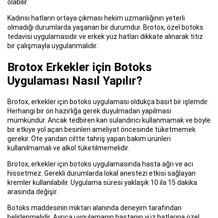
olabilir.
Kadınsı hatların ortaya çıkması hekim uzmanlığının yeterli
olmadığı durumlarda yaşanan bir durumdur. Brotox, özel botoks
tedavisi uygulamasıdır ve erkek yüz hatları dikkate alınarak titiz
bir çalışmayla uygulanmalıdır.
Brotox Erkekler için Botoks
Uygulaması Nasıl Yapılır?
Brotox, erkekler için botoks uygulaması oldukça basit bir işlemdir.
Herhangi bir ön hazırlığa gerek duyulmadan yapılması
mümkündür. Ancak tedbiren kan sulandırıcı kullanmamak ve böyle
bir etkiye yol açan besinleri ameliyat öncesinde tüketmemek
gerekir. Öte yandan ciltte tahriş yapan bakım ürünleri
kullanılmamalı ve alkol tüketilmemelidir.
Brotox, erkekler için botoks uygulamasında hasta ağrı ve acı
hissetmez. Gerekli durumlarda lokal anestezi etkisi sağlayan
kremler kullanılabilir. Uygulama süresi yaklaşık 10 ila 15 dakika
arasında değişir.
Botoks maddesinin miktarı alanında deneyim tarafından
belirlenmelidir. Ayrıca uygulamanın hastanın yüz hatlarına özel