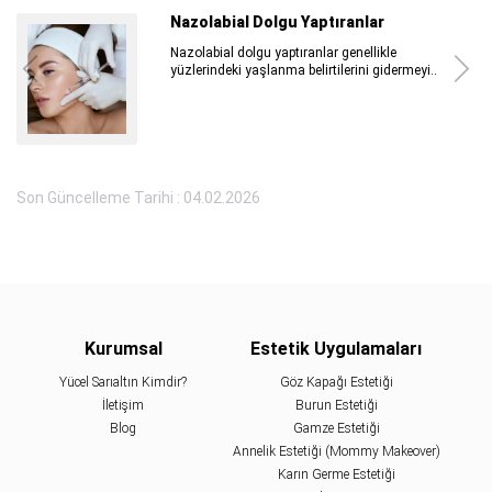
Nazolabial Dolgu Yaptıranlar
Nazolabial dolgu yaptıranlar genellikle
yüzlerindeki yaşlanma belirtilerini gidermeyi..
Son Güncelleme Tarihi : 04.02.2026
Kurumsal
Estetik Uygulamaları
Yücel Sarıaltın Kimdir?
Göz Kapağı Estetiği
İletişim
Burun Estetiği
Blog
Gamze Estetiği
Annelik Estetiği (Mommy Makeover)
Karın Germe Estetiği