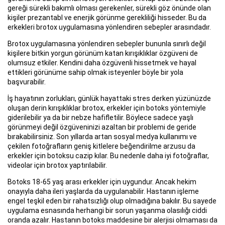
gereği sürekli bakımlı olması gerekenler, sürekli göz önünde olan
kişiler prezantabl ve enerjik görünme gerekliliği hisseder. Bu da
erkekleri brotox uygulamasına yönlendiren sebepler arasındadır.
Brotox uygulamasına yönlendiren sebepler bununla sınırlı değil
kişilere bitkin yorgun görünüm katan kırışıklıklar özgüveni de
olumsuz etkiler. Kendini daha özgüvenli hissetmek ve hayal
ettikleri görünüme sahip olmak isteyenler böyle bir yola
başvurabilir.
İş hayatının zorlukları, günlük hayattaki stres derken yüzünüzde
oluşan derin kırışıklıklar brotox, erkekler için botoks yöntemiyle
giderilebilir ya da bir nebze hafifletilir. Böylece sadece yaşlı
görünmeyi değil özgüveninizi azaltan bir problemi de geride
bırakabilirsiniz. Son yıllarda artan sosyal medya kullanımı ve
çekilen fotoğrafların geniş kitlelere beğendirilme arzusu da
erkekler için botoksu cazip kılar. Bu nedenle daha iyi fotoğraflar,
videolar için brotox yaptırılabilir.
Botoks 18-65 yaş arası erkekler için uygundur. Ancak hekim
onayıyla daha ileri yaşlarda da uygulanabilir. Hastanın işleme
engel teşkil eden bir rahatsızlığı olup olmadığına bakılır. Bu sayede
uygulama esnasında herhangi bir sorun yaşanma olasılığı ciddi
oranda azalır. Hastanın botoks maddesine bir alerjisi olmaması da