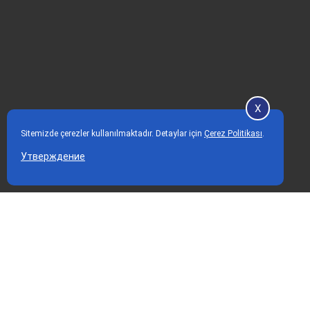
X
Sitemizde çerezler kullanılmaktadır. Detaylar için
Çerez Politikası
.
Утверждение
Домашняя страница
Наши услуги
Приложения
nan