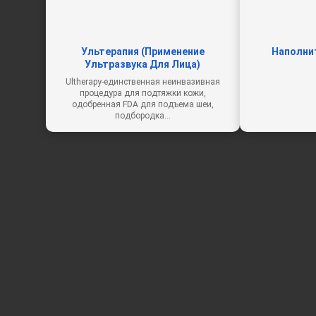
Ультерапия (Применение
Наполни
Ультразвука Для Лица)
Ultherapy-единственная неинвазивная
процедура для подтяжки кожи,
одобренная FDA для подъема шеи,
подбородка…