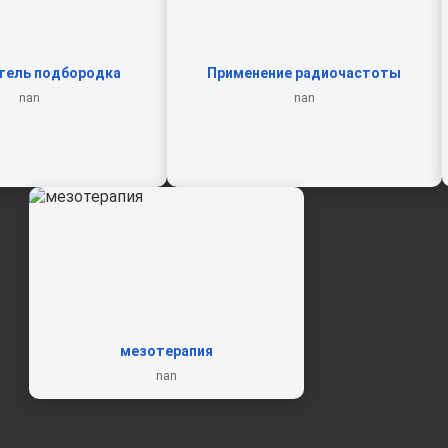
тель подбородка
Применение радиочастоты
nan
nan
мезотерапия
nan