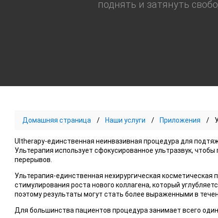
поднять и затянуть своб
Домашняя страница
Наши услуги
Приложения
Ultherapy-единственная неинвазивная процедура для подтяж
Ультерапия использует сфокусированное ультразвук, чтобы 
перерывов.
Ультерапия-единственная нехирургическая косметическая п
стимулирования роста нового коллагена, который углубляетс
поэтому результаты могут стать более выраженными в тече
Для большинства пациентов процедура занимает всего один 