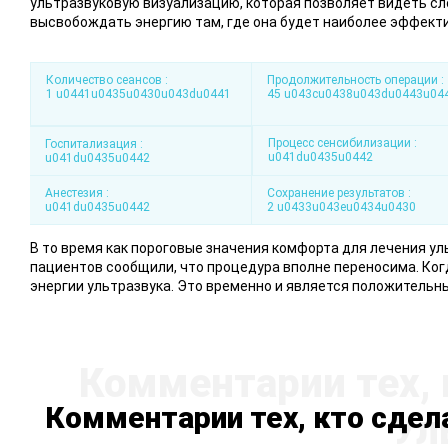
ультразвуковую визуализацию, которая позволяет видеть сло
высвобождать энергию там, где она будет наиболее эффект
Количество сеансов :
Продолжительность операции :
1 u0441u0435u0430u043du0441
45 u043cu0438u043du0443u04
Процесс сенсибилизации :
Госпитализация :
u041du0435u0442
u041du0435u0442
Анестезия :
Сохранение результатов :
u041du0435u0442
2 u0433u043eu0434u0430
В то время как пороговые значения комфорта для лечения ул
пациентов сообщили, что процедура вполне переносима. Когд
энергии ультразвука. Это временно и является положительны
Комментарии тех, кто сдел