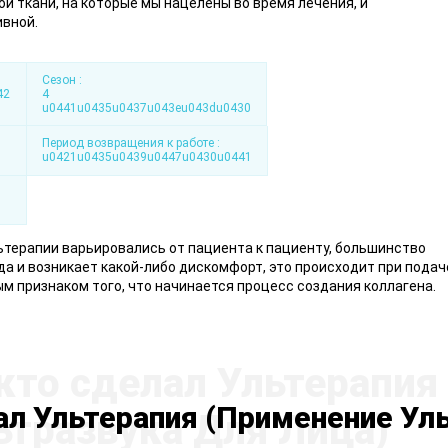
и ткани, на которые мы нацелены во время лечения, и
ивной.
Сезон :
42
4
u0441u0435u0437u043eu043du0430
Период возвращения к работе :
u0421u0435u0439u0447u0430u0441
ьтерапии варьировались от пациента к пациенту, большинство
а и возникает какой-либо дискомфорт, это происходит при подач
м признаком того, что начинается процесс создания коллагена.
ал Ультерапия (Применение Ул