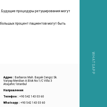
ь. Будущие процедуры ретуширования могут
небольшыx процент пациентов могут быть
WHATSAPP
Адрес :
Barbaros Mah. Başak Cengiz Sk.
Varyap Meridian A Blok No:1/C Villa 3
Ataşehir/ İstanbul
Направления
Телефон :
+90 542 143 03 60
Whatsapp :
+90 542 143 03 60