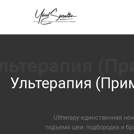
›
Ультерапия (При
Ultherapy-единственная не
подъема шеи, подбородка и бр