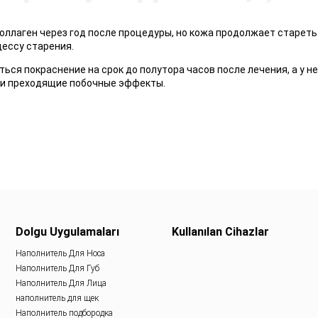
оллаген через год после процедуры, но кожа продолжает старет
ессу старения.
ься покраснение на срок до полутора часов после лечения, а y 
е и преходящие побочные эффекты.
Dolgu Uygulamaları
Kullanılan Cihazlar
Наполнитель Для Носа
Наполнитель Для Губ
Наполнитель Для Лица
наполнитель для щек
Наполнитель подбородка