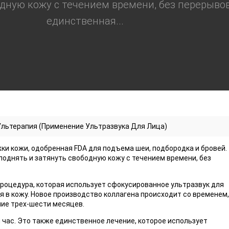
одную кожу с течением времени, без перерывов
единственная...
Ультерапия (Применение Ультразвука Для Лица)
ки кожи, одобренная FDA для подъема шеи, подбородка и бровей.
поднять и затянуть свободную кожу с течением времени, без
роцедура, которая использует сфокусированное ультразвук для
я в кожу. Новое производство коллагена происходит со временем,
ние трех-шести месяцев.
час. Это также единственное лечение, которое использует