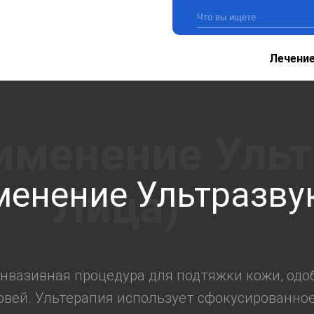
Лечени
менение Ультразву
инвазивная процедура для подтяжки кожи, одо
овей. Ультерапия использует сфокусированное