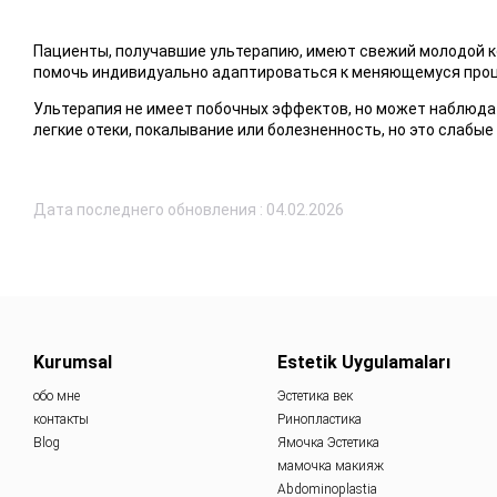
Пациенты, получавшие ультерапию, имеют свежий молодой к
помочь индивидуально адаптироваться к меняющемуся проц
Ультерапия не имеет побочных эффектов, но может наблюдат
легкие отеки, покалывание или болезненность, но это слабы
Дата последнего обновления : 04.02.2026
Kurumsal
Estetik Uygulamaları
обо мне
Эстетика век
контакты
Ринопластика
Blog
Ямочка Эстетика
мамочка макияж
Abdominoplastia