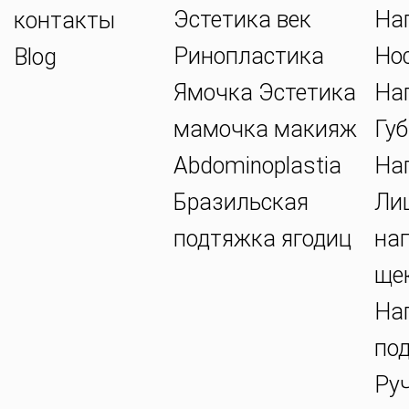
Эстетика век
На
контакты
Ринопластика
Но
Blog
Ямочка Эстетика
На
мамочка макияж
Губ
Abdominoplastia
На
Бразильская
Ли
подтяжка ягодиц
на
ще
На
по
Ру