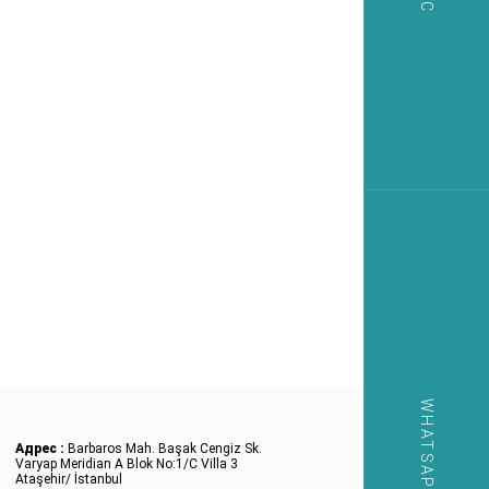
WHATSAPP
Адрес :
Barbaros Mah. Başak Cengiz Sk.
Varyap Meridian A Blok No:1/C Villa 3
Ataşehir/ İstanbul