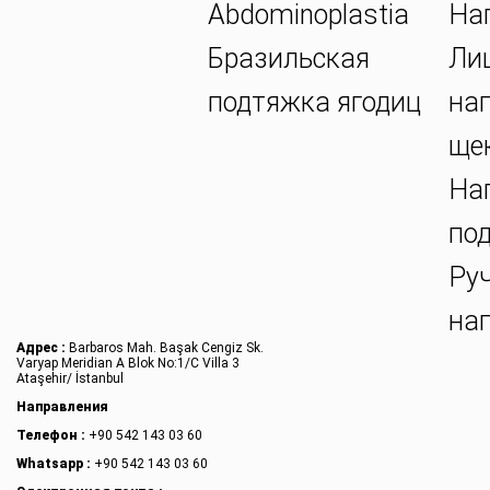
Abdominoplastia
На
Бразильская
Ли
подтяжка ягодиц
на
ще
На
по
Ру
на
Адрес :
Barbaros Mah. Başak Cengiz Sk.
Varyap Meridian A Blok No:1/C Villa 3
Ataşehir/ İstanbul
Направления
Телефон :
+90 542 143 03 60
Whatsapp :
+90 542 143 03 60