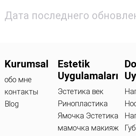
Дата последнего обновлен
Kurumsal
Estetik
Do
Uygulamaları
Uy
обо мне
Эстетика век
На
контакты
Ринопластика
Но
Blog
Ямочка Эстетика
На
мамочка макияж
Губ