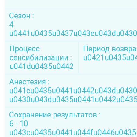
Сезон :
4
u0441u0435u0437u043eu043du043
Процесс
Период возвра
сенсибилизации :
u0421u0435u0
u041du0435u0442
Анестезия :
u041cu0435u0441u0442u043du0430
u0430u043du0435u0441u0442u0435
Сохранение результатов :
6 - 10
u043cu0435u0441u044fu0446u0435