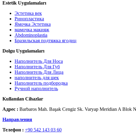
Estetik Uygulamaları
Эстетика век
Ринопластика
Ямочка Эстетика
мамочка макияж
Abdominoplastia
Бразильская подтяжка ягодиц
Dolgu Uygulamaları
Наполнитель Для Носа
Наполнитель Для Губ
Наполнитель Для Лица
наполнитель для щек
Наполнитель подбородка
Ручной наполнитель
Kullanılan Cihazlar
Адрес :
Barbaros Mah. Başak Cengiz Sk. Varyap Meridian A Blok No:
Направления
Телефон :
+90 542 143 03 60