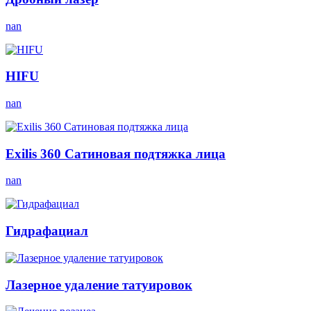
nan
HIFU
nan
Exilis 360 Сатиновая подтяжка лица
nan
Гидрафациал
Лазерное удаление татуировок