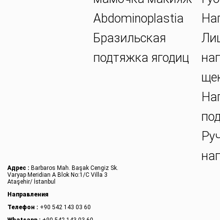
Abdominoplastia
На
Бразильская
Ли
подтяжка ягодиц
на
ще
На
по
Ру
на
Адрес :
Barbaros Mah. Başak Cengiz Sk.
Varyap Meridian A Blok No:1/C Villa 3
Ataşehir/ İstanbul
Направления
Телефон :
+90 542 143 03 60
Whatsapp :
+90 542 143 03 60