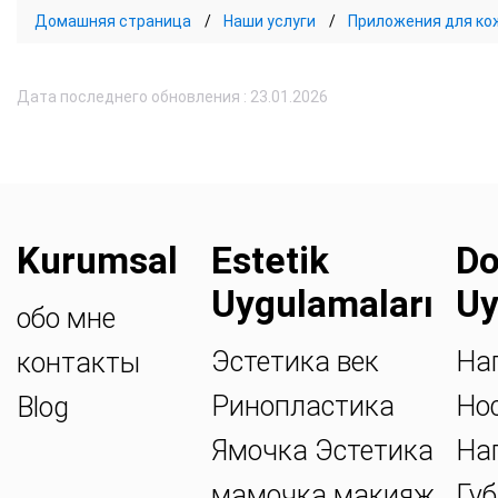
Домашняя страница
Наши услуги
Приложения для ко
Дата последнего обновления : 23.01.2026
Kurumsal
Estetik
Do
Uygulamaları
Uy
обо мне
Эстетика век
На
контакты
Ринопластика
Но
Blog
Ямочка Эстетика
На
мамочка макияж
Губ