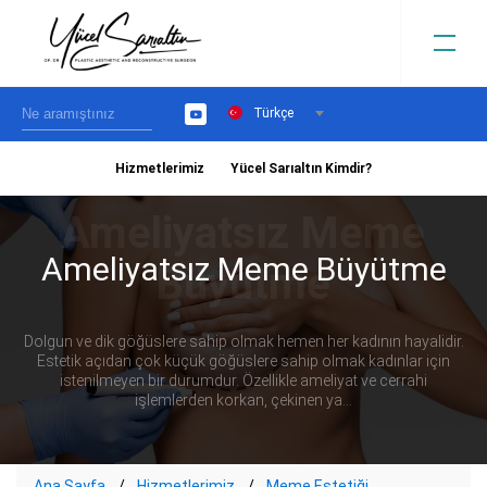
Türkçe
YouTube
Hizmetlerimiz
Yücel Sarıaltın Kimdir?
›
Ameliyatsız Meme Büyütme
Dolgun ve dik göğüslere sahip olmak hemen her kadının hayalidir.
Estetik açıdan çok küçük göğüslere sahip olmak kadınlar için
istenilmeyen bir durumdur. Özellikle ameliyat ve cerrahi
işlemlerden korkan, çekinen ya...
Ana Sayfa
Hizmetlerimiz
Meme Estetiği