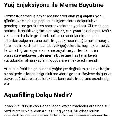
Yağ Enjeksiyonu ile Meme Büyütme
Kozmetik cerrahi işlemler arasında yer alan
yağ enjeksiyonu
,
günümüzde oldukça popüler bir işlem olarak dolgunluk ve
gençleştirme gerektiren operasyonlarda uygulanır. Ciltte oluşan
sarkma, kırışıklık ve çökmeleri
yağ enjeksiyonu
ile daha pürüzsüz
ve hacimli bir hale getirmek hatta bu sorunlar olmasa dahi
istenilen bölgenin daha estetik gözükmesini sağlamak amacıyla
tercih edilir. Kadınların daha büyük göğüslere kavuşmak amacıyla
tercih ettiği ameliyatsız meme büyütme yöntemlerinden
olan
yağ enjeksiyonu ile meme büyütme
, hastanın kendi
vücudundan alınan yağların, göğüslere enjekte edilmesidir.
Vücudun farklı bölgelerindeki yağlar yer değiştirmiş olur ve başka
bir bölgede istenen dolgunluk meydana getirilir. Böylece dolgun ve
büyük göğüsler elde edilerek hastanın estetik sorunu çözülmüş
olur.
Aquafilling Dolgu Nedir?
İnsan vücudunun kabul edebileceği etken maddeler arasında su
bazlı hidrolik bir jel olan
Aquafilling
yer alır. Su kristallerinin
teknolojik imkanlar vasıtasıyla jel haline getirilmesiyle oluşan bu