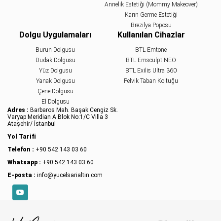
Annelik Estetiği (Mommy Makeover)
Karın Germe Estetiği
Brezilya Poposu
Dolgu Uygulamaları
Kullanılan Cihazlar
Burun Dolgusu
BTL Emtone
Dudak Dolgusu
BTL Emsculpt NEO
Yüz Dolgusu
BTL Exilis Ultra 360
Yanak Dolgusu
Pelvik Taban Koltuğu
Çene Dolgusu
El Dolgusu
Adres :
Barbaros Mah. Başak Cengiz Sk.
Varyap Meridian A Blok No:1/C Villa 3
Ataşehir/ İstanbul
Yol Tarifi
Telefon :
+90 542 143 03 60
Whatsapp :
+90 542 143 03 60
E-posta :
info@yucelsarialtin.com
YouTube