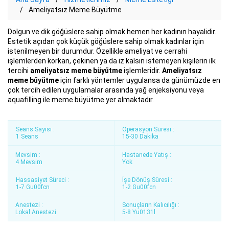
Ameliyatsız Meme Büyütme
Dolgun ve dik göğüslere sahip olmak hemen her kadının hayalidir.
Estetik açıdan çok küçük göğüslere sahip olmak kadınlar için
istenilmeyen bir durumdur. Özellikle ameliyat ve cerrahi
işlemlerden korkan, çekinen ya da iz kalsın istemeyen kişilerin ilk
tercihi
ameliyatsız meme büyütme
işlemleridir.
Ameliyatsız
meme büyütme
için farklı yöntemler uygulansa da günümüzde en
çok tercih edilen uygulamalar arasında yağ enjeksiyonu veya
aquafilling ile meme büyütme yer almaktadır.
Seans Sayısı :
Operasyon Süresi :
1 Seans
15-30 Dakika
Mevsim :
Hastanede Yatış :
4 Mevsim
Yok
Hassasiyet Süreci :
İşe Dönüş Süresi :
1-7 Gu00fcn
1-2 Gu00fcn
Anestezi :
Sonuçların Kalıcılığı :
Lokal Anestezi
5-8 Yu0131l