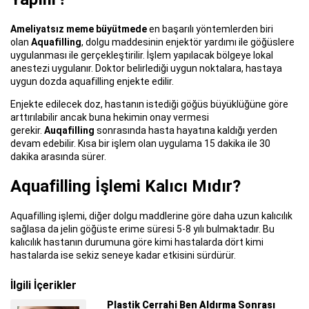
Ameliyatsız meme büyütmede
en başarılı yöntemlerden biri
olan
Aquafilling
, dolgu maddesinin enjektör yardımı ile göğüslere
uygulanması ile gerçekleştirilir. İşlem yapılacak bölgeye lokal
anestezi uygulanır. Doktor belirlediği uygun noktalara, hastaya
uygun dozda aquafilling enjekte edilir.
Enjekte edilecek doz, hastanın istediği göğüs büyüklüğüne göre
arttırılabilir ancak buna hekimin onay vermesi
gerekir.
Auqafilling
sonrasında hasta hayatına kaldığı yerden
devam edebilir. Kısa bir işlem olan uygulama 15 dakika ile 30
dakika arasında sürer.
Aquafilling İşlemi Kalıcı Mıdır?
Aquafilling işlemi, diğer dolgu maddlerine göre daha uzun kalıcılık
sağlasa da jelin göğüste erime süresi 5-8 yılı bulmaktadır. Bu
kalıcılık hastanın durumuna göre kimi hastalarda dört kimi
hastalarda ise sekiz seneye kadar etkisini sürdürür.
İlgili İçerikler
Plastik Cerrahi Ben Aldırma Sonrası