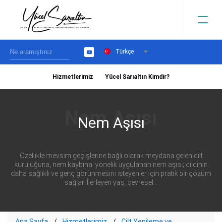
Türkçe
YouTube
Hizmetlerimiz
Yücel Sarıaltın Kimdir?
›
Nem Aşısı
Özellikle mevsim geçişlerine bağlı olarak meydana gelen cilt
kuruluğuna, nem kaybına yönelik uygulanan nem aşısı; cildinin
daha sağlıklı ve genç görünmesini isteyenler için pratik bir çözüm
sağlar. İlerleyen yaş, çevresel...
Ana Sayfa
Hizmetlerimiz
Cilt Yenileme ve