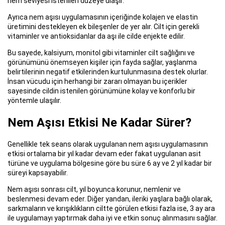
nem seviyesi istenilen düzeye ulaşır.
Ayrıca nem aşısı uygulamasının içeriğinde kolajen ve elastin
üretimini destekleyen ek bileşenler de yer alır. Cilt için gerekli
vitaminler ve antioksidanlar da aşı ile cilde enjekte edilir.
Bu sayede, kalsiyum, monitol gibi vitaminler cilt sağlığını ve
görünümünü önemseyen kişiler için fayda sağlar, yaşlanma
belirtilerinin negatif etkilerinden kurtulunmasına destek olurlar.
İnsan vücudu için herhangi bir zararı olmayan bu içerikler
sayesinde cildin istenilen görünümüne kolay ve konforlu bir
yöntemle ulaşılır.
Nem Aşısı Etkisi Ne Kadar Sürer?
Genellikle tek seans olarak uygulanan nem aşısı uygulamasının
etkisi ortalama bir yıl kadar devam eder fakat uygulanan asit
türüne ve uygulama bölgesine göre bu süre 6 ay ve 2 yıl kadar bir
süreyi kapsayabilir.
Nem aşısı sonrası cilt, yıl boyunca korunur, nemlenir ve
beslenmesi devam eder. Diğer yandan, ileriki yaşlara bağlı olarak,
sarkmaların ve kırışıklıkların ciltte görülen etkisi fazla ise, 3 ay ara
ile uygulamayı yaptırmak daha iyi ve etkin sonuç alınmasını sağlar.