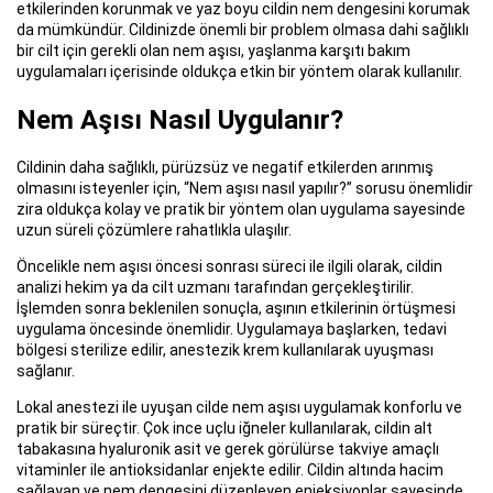
etkilerinden korunmak ve yaz boyu cildin nem dengesini korumak
da mümkündür. Cildinizde önemli bir problem olmasa dahi sağlıklı
bir cilt için gerekli olan nem aşısı, yaşlanma karşıtı bakım
uygulamaları içerisinde oldukça etkin bir yöntem olarak kullanılır.
Nem Aşısı Nasıl Uygulanır?
Cildinin daha sağlıklı, pürüzsüz ve negatif etkilerden arınmış
olmasını isteyenler için, “Nem aşısı nasıl yapılır?” sorusu önemlidir
zira oldukça kolay ve pratik bir yöntem olan uygulama sayesinde
uzun süreli çözümlere rahatlıkla ulaşılır.
Öncelikle nem aşısı öncesi sonrası süreci ile ilgili olarak, cildin
analizi hekim ya da cilt uzmanı tarafından gerçekleştirilir.
İşlemden sonra beklenilen sonuçla, aşının etkilerinin örtüşmesi
uygulama öncesinde önemlidir. Uygulamaya başlarken, tedavi
bölgesi sterilize edilir, anestezik krem kullanılarak uyuşması
sağlanır.
Lokal anestezi ile uyuşan cilde nem aşısı uygulamak konforlu ve
pratik bir süreçtir. Çok ince uçlu iğneler kullanılarak, cildin alt
tabakasına hyaluronik asit ve gerek görülürse takviye amaçlı
vitaminler ile antioksidanlar enjekte edilir. Cildin altında hacim
sağlayan ve nem dengesini düzenleyen enjeksiyonlar sayesinde