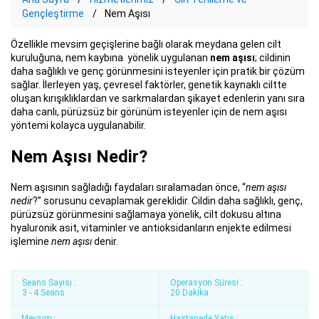
Gençleştirme
Nem Aşısı
Özellikle mevsim geçişlerine bağlı olarak meydana gelen cilt
kuruluğuna, nem kaybına yönelik uygulanan
nem aşısı
; cildinin
daha sağlıklı ve genç görünmesini isteyenler için pratik bir çözüm
sağlar. İlerleyen yaş, çevresel faktörler, genetik kaynaklı ciltte
oluşan kırışıklıklardan ve sarkmalardan şikayet edenlerin yanı sıra
daha canlı, pürüzsüz bir görünüm isteyenler için de nem aşısı
yöntemi kolayca uygulanabilir.
Nem Aşısı Nedir?
Nem aşısının sağladığı faydaları sıralamadan önce, “
nem aşısı
nedir
?” sorusunu cevaplamak gereklidir. Cildin daha sağlıklı, genç,
pürüzsüz görünmesini sağlamaya yönelik, cilt dokusu altına
hyaluronik asit, vitaminler ve antioksidanların enjekte edilmesi
işlemine
nem aşısı
denir.
Seans Sayısı :
Operasyon Süresi :
3 - 4 Seans
20 Dakika
Mevsim :
Hastanede Yatış :