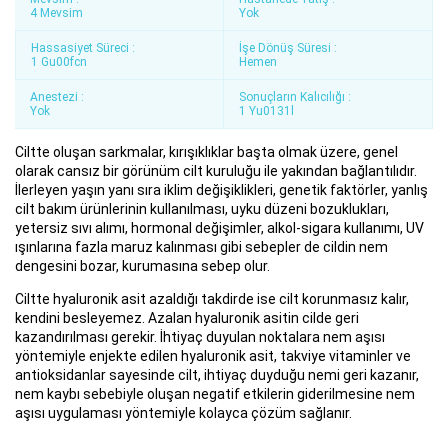
4 Mevsim
Yok
Hassasiyet Süreci :
İşe Dönüş Süresi :
1 Gu00fcn
Hemen
Anestezi :
Sonuçların Kalıcılığı :
Yok
1 Yu0131l
Ciltte oluşan sarkmalar, kırışıklıklar başta olmak üzere, genel
olarak cansız bir görünüm cilt kuruluğu ile yakından bağlantılıdır.
İlerleyen yaşın yanı sıra iklim değişiklikleri, genetik faktörler, yanlış
cilt bakım ürünlerinin kullanılması, uyku düzeni bozuklukları,
yetersiz sıvı alımı, hormonal değişimler, alkol-sigara kullanımı, UV
ışınlarına fazla maruz kalınması gibi sebepler de cildin nem
dengesini bozar, kurumasına sebep olur.
Ciltte hyaluronik asit azaldığı takdirde ise cilt korunmasız kalır,
kendini besleyemez. Azalan hyaluronik asitin cilde geri
kazandırılması gerekir. İhtiyaç duyulan noktalara nem aşısı
yöntemiyle enjekte edilen hyaluronik asit, takviye vitaminler ve
antioksidanlar sayesinde cilt, ihtiyaç duyduğu nemi geri kazanır,
nem kaybı sebebiyle oluşan negatif etkilerin giderilmesine nem
aşısı uygulaması yöntemiyle kolayca çözüm sağlanır.