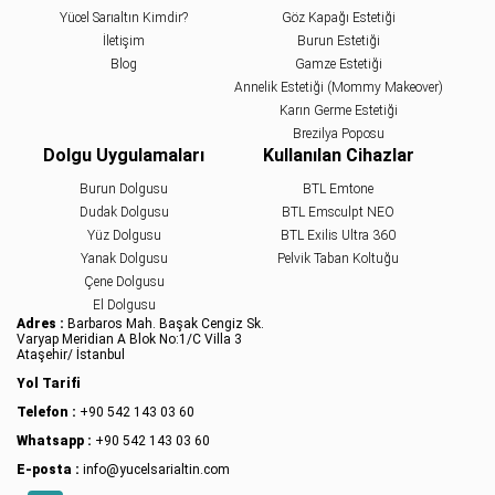
Yücel Sarıaltın Kimdir?
Göz Kapağı Estetiği
İletişim
Burun Estetiği
Blog
Gamze Estetiği
Annelik Estetiği (Mommy Makeover)
Karın Germe Estetiği
Brezilya Poposu
Dolgu Uygulamaları
Kullanılan Cihazlar
Burun Dolgusu
BTL Emtone
Dudak Dolgusu
BTL Emsculpt NEO
Yüz Dolgusu
BTL Exilis Ultra 360
Yanak Dolgusu
Pelvik Taban Koltuğu
Çene Dolgusu
El Dolgusu
Adres :
Barbaros Mah. Başak Cengiz Sk.
Varyap Meridian A Blok No:1/C Villa 3
Ataşehir/ İstanbul
Yol Tarifi
Telefon :
+90 542 143 03 60
Whatsapp :
+90 542 143 03 60
E-posta :
info@yucelsarialtin.com