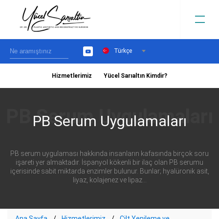
Türkçe
YouTube
Hizmetlerimiz
Yücel Sarıaltın Kimdir?
›
PB Serum Uygulamaları
PB serum uygulaması hakkında insanların kafasında birçok soru
işareti yer almaktadır. İspanyol kökenli bir ilaç olan PB serumu
içerisinde sabit miktarda enzimler bulunur. Bunlar; hyalüronik asit,
liyaz, kolajenez ve lipaz...
Ana Sayfa
Hizmetlerimiz
Cilt Yenileme ve