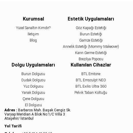
Kurumsal
Estetik Uygulamaları
Yücel Sarıaltın Kimdir?
Göz Kapağı Estetiği
İletişim
Burun Estetiği
Blog
Gamze Estetiği
Annelik Estetiği (Mommy Makeover)
Karın Germe Estetiği
Brezilya Poposu
Dolgu Uygulamaları
Kullanılan Cihazlar
Burun Dolgusu
BTL Emtone
Dudak Dolgusu
BTL Emsculpt NEO
Yüz Dolgusu
BTL Exilis Ultra 360
Yanak Dolgusu
Pelvik Taban Koltuğu
Çene Dolgusu
El Dolgusu
Adres :
Barbaros Mah. Başak Cengiz Sk.
Varyap Meridian A Blok No:1/C Villa 3
Ataşehir/ İstanbul
Yol Tarifi