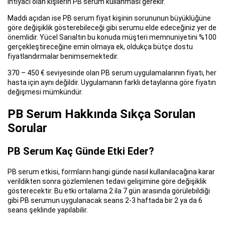
ihtiyacı olan kişilerin PB serum kullanması gerekir.
Maddi açıdan ise PB serum fiyat kişinin sorununun büyüklüğüne
göre değişiklik gösterebileceği gibi serumu elde edeceğiniz yer de
önemlidir. Yücel Sarıaltın bu konuda müşteri memnuniyetini %100
gerçekleştireceğine emin olmaya ek, oldukça bütçe dostu
fiyatlandırmalar benimsemektedir.
370 – 450 € seviyesinde olan PB serum uygulamalarının fiyatı, her
hasta için aynı değildir. Uygulamanın farklı detaylarına göre fiyatın
değişmesi mümkündür.
PB Serum Hakkında Sıkça Sorulan
Sorular
PB Serum Kaç Günde Etki Eder?
PB serum etkisi, formların hangi günde nasıl kullanılacağına karar
verildikten sonra gözlemlenen tedavi gelişimine göre değişiklik
gösterecektir. Bu etki ortalama 2 ila 7 gün arasında görülebildiği
gibi PB serumun uygulanacak seans 2-3 haftada bir 2 ya da 6
seans şeklinde yapılabilir.