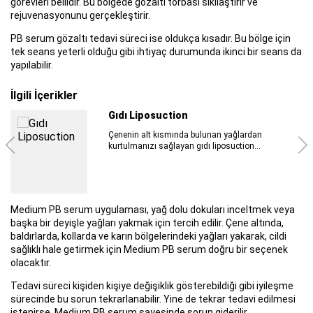
görevleri bellidir. Bu bölgede gözaltı torbası sıkılaştırır ve
rejuvenasyonunu gerçekleştirir.
PB serum gözaltı tedavi süreci ise oldukça kısadır. Bu bölge için
tek seans yeterli olduğu gibi ihtiyaç durumunda ikinci bir seans da
yapılabilir.
İlgili İçerikler
Meme Ameliyatı Sonrası Hızlı
İyileşmek için Neler Yapılmalı?
Uygulanan meme ameliyatı sonrasında daha
kısa sürede ve iyi bir sonuç...
Medium PB serum uygulaması, yağ dolu dokuları inceltmek veya
başka bir deyişle yağları yakmak için tercih edilir. Çene altında,
baldırlarda, kollarda ve karın bölgelerindeki yağları yakarak, cildi
sağlıklı hale getirmek için Medium PB serum doğru bir seçenek
olacaktır.
Tedavi süreci kişiden kişiye değişiklik gösterebildiği gibi iyileşme
sürecinde bu sorun tekrarlanabilir. Yine de tekrar tedavi edilmesi
istenirse, Medium PB serum sayesinde sorun giderilir.