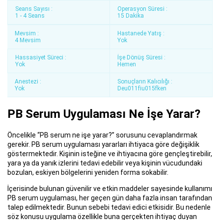
Seans Sayısı :
Operasyon Süresi :
1 - 4 Seans
15 Dakika
Mevsim :
Hastanede Yatış :
4 Mevsim
Yok
Hassasiyet Süreci :
İşe Dönüş Süresi :
Yok
Hemen
Anestezi :
Sonuçların Kalıcılığı :
Yok
Deu011fiu015fken
PB Serum Uygulaması Ne İşe Yarar?
Öncelikle “PB serum ne işe yarar?” sorusunu cevaplandırmak
gerekir. PB serum uygulaması yararları ihtiyaca göre değişiklik
göstermektedir. Kişinin isteğine ve ihtiyacına göre gençleştirebilir,
yara ya da yanık izlerini tedavi edebilir veya kişinin vücudundaki
bozulan, eskiyen bölgelerini yeniden forma sokabilir.
İçerisinde bulunan güvenilir ve etkin maddeler sayesinde kullanımı
PB serum uygulaması, her geçen gün daha fazla insan tarafından
talep edilmektedir. Bunun sebebi tedavi edici etkisidir. Bu nedenle
söz konusu uygulama özellikle buna gerçekten ihtiyaç duyan