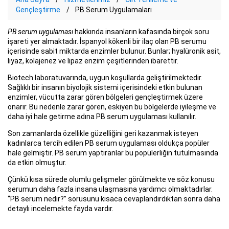
Gençleştirme
PB Serum Uygulamaları
PB serum uygulaması
hakkında insanların kafasında birçok soru
işareti yer almaktadır. İspanyol kökenli bir ilaç olan PB serumu
içerisinde sabit miktarda enzimler bulunur. Bunlar; hyalüronik asit,
liyaz, kolajenez ve lipaz enzim çeşitlerinden ibarettir.
Biotech laboratuvarında, uygun koşullarda geliştirilmektedir.
Sağlıklı bir insanın biyolojik sistemi içerisindeki etkin bulunan
enzimler, vücutta zarar gören bölgeleri gençleştirmek üzere
onarır. Bu nedenle zarar gören, eskiyen bu bölgelerde iyileşme ve
daha iyi hale getirme adına PB serum uygulaması kullanılır.
Son zamanlarda özellikle güzelliğini geri kazanmak isteyen
kadınlarca tercih edilen PB serum uygulaması oldukça popüler
hale gelmiştir. PB serum yaptıranlar bu popülerliğin tutulmasında
da etkin olmuştur.
Çünkü kısa sürede olumlu gelişmeler görülmekte ve söz konusu
serumun daha fazla insana ulaşmasına yardımcı olmaktadırlar.
“PB serum nedir?” sorusunu kısaca cevaplandırdıktan sonra daha
detaylı incelemekte fayda vardır.