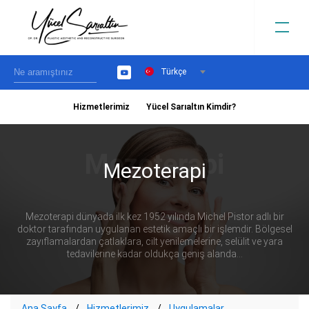
Türkçe
YouTube
Hizmetlerimiz
Yücel Sarıaltın Kimdir?
›
Mezoterapi
Mezoterapi dünyada ilk kez 1952 yılında Michel Pistor adlı bir
doktor tarafından uygulanan estetik amaçlı bir işlemdir. Bölgesel
zayıflamalardan çatlaklara, cilt yenilemelerine, selülit ve yara
tedavilerine kadar oldukça geniş alanda...
Ana Sayfa
Hizmetlerimiz
Uygulamalar