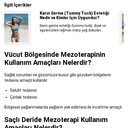
İlgili İçerikler
Estetik Operasyon Yaptırmaya Karar
Verirken Nelere Dikkat Etmelisiniz
Estetik cerrahinin amacı; kişiye özgüvenini
yeniden kazandırmak ve kendini daha iyi...
Vücut Bölgesinde Mezoterapinin
Kullanım Amaçları Nelerdir?
Sağlık sorunları ve gözümüze kusur gibi gözüken bölgelerin
tedavisi amaçlı kullanılır.
Selülit tedavisi
Çatlak tedavisi
Bölgesel yağlanmalarda yağların yok edilmesi ile inceltme amaçlı
Saçlı Deride Mezoterapi Kullanım
Amaçları Nelerdir?