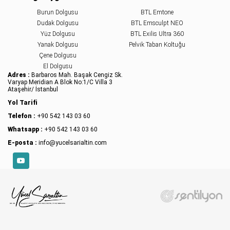
Burun Dolgusu
BTL Emtone
Dudak Dolgusu
BTL Emsculpt NEO
Yüz Dolgusu
BTL Exilis Ultra 360
Yanak Dolgusu
Pelvik Taban Koltuğu
Çene Dolgusu
El Dolgusu
Adres :
Barbaros Mah. Başak Cengiz Sk.
Varyap Meridian A Blok No:1/C Villa 3
Ataşehir/ İstanbul
Yol Tarifi
Telefon :
+90 542 143 03 60
Whatsapp :
+90 542 143 03 60
E-posta :
info@yucelsarialtin.com
YouTube