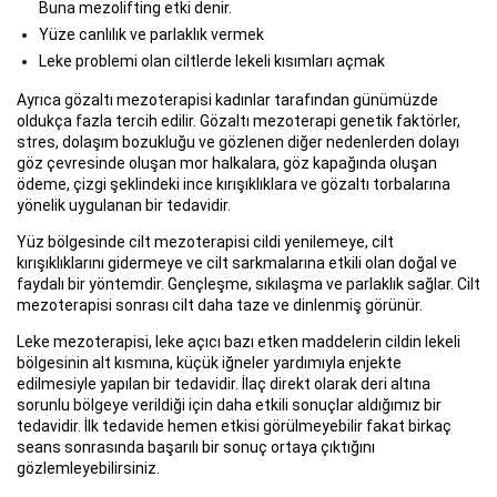
Buna mezolifting etki denir.
Yüze canlılık ve parlaklık vermek
Leke problemi olan ciltlerde lekeli kısımları açmak
Ayrıca gözaltı mezoterapisi kadınlar tarafından günümüzde
oldukça fazla tercih edilir. Gözaltı mezoterapi genetik faktörler,
stres, dolaşım bozukluğu ve gözlenen diğer nedenlerden dolayı
göz çevresinde oluşan mor halkalara, göz kapağında oluşan
ödeme, çizgi şeklindeki ince kırışıklıklara ve gözaltı torbalarına
yönelik uygulanan bir tedavidir.
Yüz bölgesinde cilt mezoterapisi cildi yenilemeye, cilt
kırışıklıklarını gidermeye ve cilt sarkmalarına etkili olan doğal ve
faydalı bir yöntemdir. Gençleşme, sıkılaşma ve parlaklık sağlar. Cilt
mezoterapisi sonrası cilt daha taze ve dinlenmiş görünür.
Leke mezoterapisi, leke açıcı bazı etken maddelerin cildin lekeli
bölgesinin alt kısmına, küçük iğneler yardımıyla enjekte
edilmesiyle yapılan bir tedavidir. İlaç direkt olarak deri altına
sorunlu bölgeye verildiği için daha etkili sonuçlar aldığımız bir
tedavidir. İlk tedavide hemen etkisi görülmeyebilir fakat birkaç
seans sonrasında başarılı bir sonuç ortaya çıktığını
gözlemleyebilirsiniz.