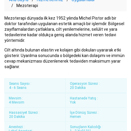
Mezoterapi
Mezoterapi dünyada ilk kez 1952 yılında Michel Pistor adlı bir
doktor tarafından uygulanan estetik amaçlı bir işlemdir. Bölgesel
zayıflamalardan çatlaklara, cilt yenilemelerine, selülit ve yara
tedavilerine kadar oldukça geniş alanda hizmet veren tedavi
yöntemidir.
Cilt altında bulunan elastin ve kolajen gibi dokuları uyararak etki
gösterir. Uyarılma sonucunda o bölgedeki kan dolaşımı ve immün
cevap mekanizması düzenlenerek tedaviden maksimum yarar
sağlanır.
Seans Sayısı :
Operasyon Süresi :
4 - 6 Seans
20 Dakika
Mevsim :
Hastanede Yatış :
4 Mevsim
Yok
Hassasiyet Süreci :
İşe Dönüş Süresi :
20 Dakika
Hemen
Anestezi :
Sonuçların Kalıcılığı :