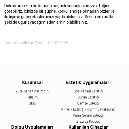
Doktorumuzun bu konuda başarılı sonuçlara imza attığını
görebiliriz. İçinizde bir şüphe, korku, endişe olmadan bizler ile
iletişime geçerek işleminizi yaptırabilirsiniz. Sizleri en mutlu
şekilde uğurlayacağımızdan emin olabilirsiniz.
Son Güncelleme Tarihi : 03.02.2026
Kurumsal
Estetik Uygulamaları
Yücel Sarıaltın Kimdir?
Göz Kapağı Estetiği
İletişim
Burun Estetiği
Blog
Gamze Estetiği
Annelik Estetiği (Mommy Makeover)
Karın Germe Estetiği
Brezilya Poposu
Dolgu Uygulamaları
Kullanılan Cihazlar