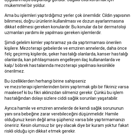
mükemmel bir yoldur.
Ama bu işlemleri yaptırdığımız yerler çok önemlidir. Cildin yapısının
bilinmesi, doğru ürünlerin kullanılması ve dozun ayarlanmasına
dikkat edilmesi gereken konulardır. Bu konular da bir dermatoloji
uzmanları yardımı ile yapılması gereken işlemlerdir.
Şimdi gelelim kimler yaptıramaz ya da yaptırmaması önerilen
kişilere. Mezoterapi gebelerde ve emziren annelerde, daha önce
felç geçirmiş kişilerde, şeker hastalığı olanlarda, kanser hastalığı
olanlarda, kan pıhtılaşmasını engelleyen ilaç kullananlarda ve
kalp/ böbrek hastalarında mezoterapi yapılması kesinlikle
önerilmez.
Bu özelliklerden herhangi birine sahipseniz
ve mezoterapi işlemlerinden birini yaptırmak gibi bir fikriniz varsa
maalesef ki bu fikri aklınızdan silmeniz gerekir. Çünkü bu işlem
hastalığından dolayı sizlere ciddi sağlık sorunları yaşatabilir.
Ayrıca hamile ve emziren annelerde de kendi sağlık sorununun
yanı sıra bebeğine zarar verebileceğini düşünmelidir. Hamile
olduğunuz kesin değil ama şüpheniz varsa bile yaptırmamanızı
öneririz. Kesin olumsuz bir şey olacak diye bir kuram yoktur fakat
riskli olduğu için dikkat etmek gerekir.