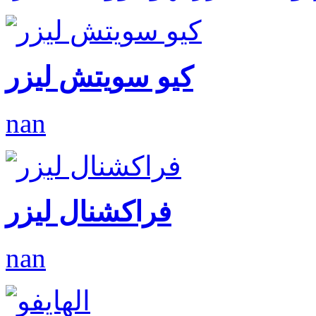
كيو سويتش ليزر
nan
فراكشنال ليزر
nan