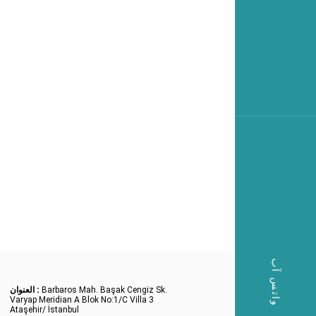
واتس آب
Barbaros Mah. Başak Cengiz Sk.
العنوان :
Varyap Meridian A Blok No:1/C Villa 3
Ataşehir/ İstanbul