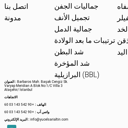
جماليات الجفن
فاه
اتصل بنا
تجميل الأنف
يلر
مدونة
جمالية الدمل
لخد
ترتيبات ما بعد الولادة
ذقن
شد البطن
ليد
شد المؤخرة
البرازيلية (BBL)
Barbaros Mah. Başak Cengiz Sk.
العنوان :
Varyap Meridian A Blok No:1/C Villa 3
Ataşehir/ İstanbul
الاتجاهات
الهاتف :
+90 542 143 03 60
واتس آب :
+90 542 143 03 60
info@yucelsarialtin.com
البريد الإلكتروني :