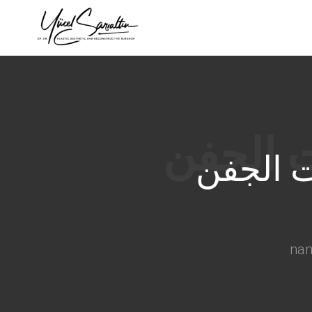
›
ت الجفن
na