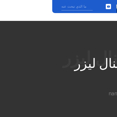
YouTube
›
ال ليزر
na