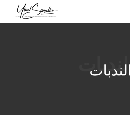
›
لندبات