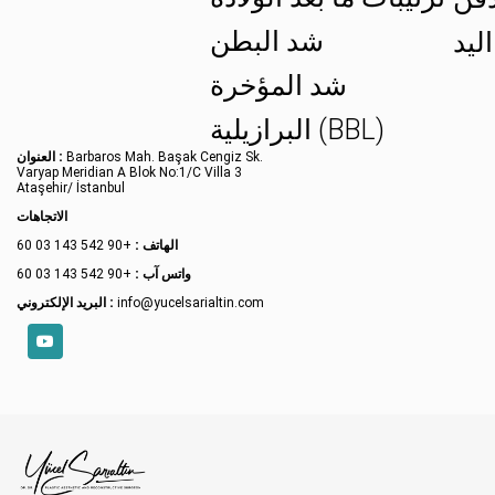
شد البطن
ليد
شد المؤخرة
البرازيلية (BBL)
Barbaros Mah. Başak Cengiz Sk.
العنوان :
Varyap Meridian A Blok No:1/C Villa 3
Ataşehir/ İstanbul
الاتجاهات
الهاتف :
+90 542 143 03 60
واتس آب :
+90 542 143 03 60
info@yucelsarialtin.com
البريد الإلكتروني :
YouTube