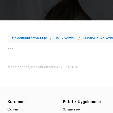
Домашняя страница
Наши услуги
Омоложение кож
nan
Дата последнего обновления : 23.01.2026
Kurumsal
Estetik Uygulamaları
обо мне
Эстетика век