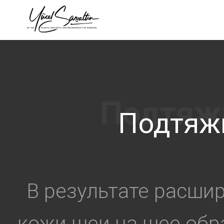
›
Подтяж
В результате расши
кожи шеи на шее обр