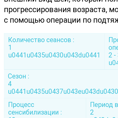
прогрессирования возраста, м
с помощью операции по подтя
Количество сеансов :
Пр
1
оп
u0441u0435u0430u043du0441
2 -
u0
Сезон :
4
u0441u0435u0437u043eu043du043
Процесс
Период в
сенсибилизации :
2