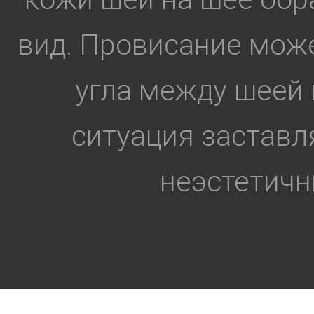
вид. Провисание може
угла между шеей 
ситуация заставл
неэстетичны