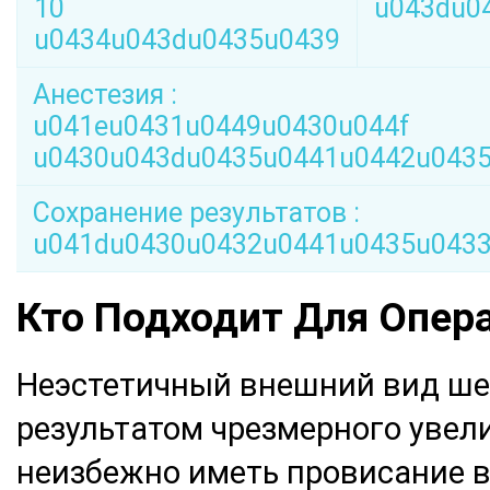
10
u043du0
u0434u043du0435u0439
Анестезия :
u041eu0431u0449u0430u044f
u0430u043du0435u0441u0442u0435
Сохранение результатов :
u041du0430u0432u0441u0435u043
Кто Подходит Для Опер
Неэстетичный внешний вид ше
результатом чрезмерного увели
неизбежно иметь провисание в