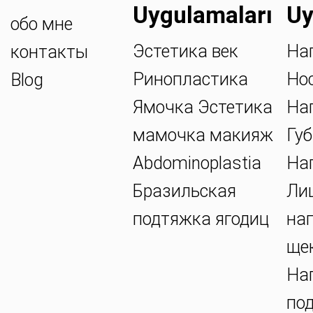
Uygulamaları
Uy
обо мне
Эстетика век
На
контакты
Ринопластика
Но
Blog
Ямочка Эстетика
На
мамочка макияж
Губ
Abdominoplastia
На
Бразильская
Ли
подтяжка ягодиц
на
ще
На
по