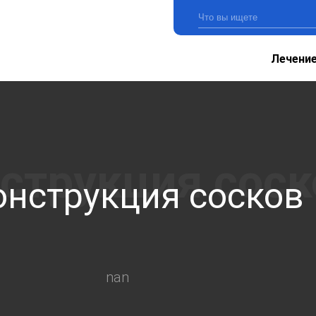
Лечени
онструкция сосков
nan