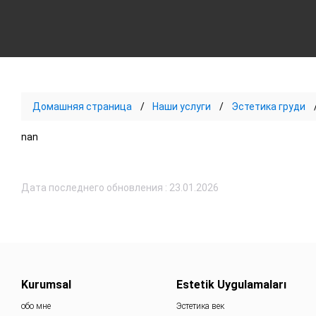
Домашняя страница
Наши услуги
Эстетика груди
nan
Дата последнего обновления : 23.01.2026
Kurumsal
Estetik Uygulamaları
обо мне
Эстетика век