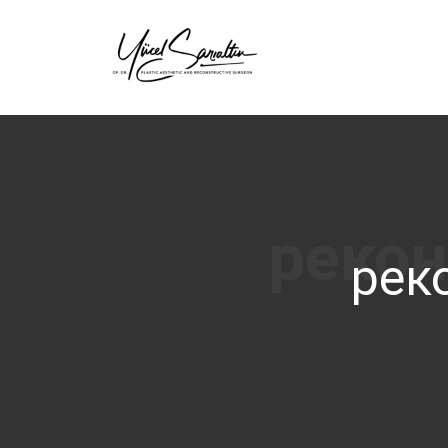
›
рек