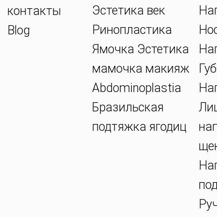
Эстетика век
На
контакты
Ринопластика
Но
Blog
Ямочка Эстетика
На
мамочка макияж
Губ
Abdominoplastia
На
Бразильская
Ли
подтяжка ягодиц
на
ще
На
по
Ру