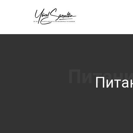
›
Пита