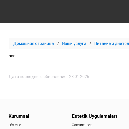
Домашняя страница
Наши услуги
Питание и диетол
nan
Дата последнего обновления : 23.01.2026
Kurumsal
Estetik Uygulamaları
обо мне
Эстетика век