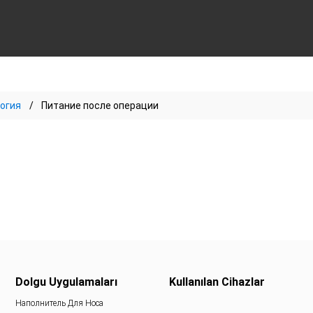
огия
Питание после операции
Dolgu Uygulamaları
Kullanılan Cihazlar
Наполнитель Для Носа