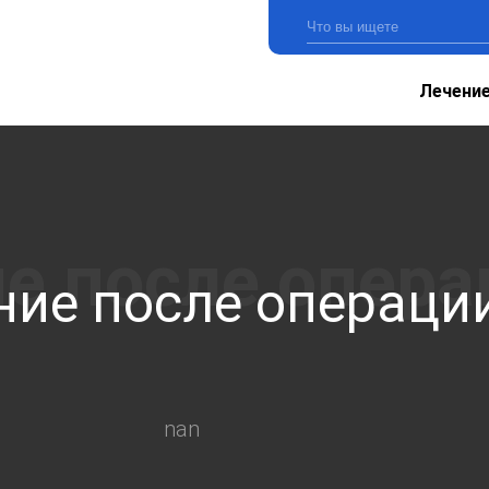
Лечени
ние после операци
nan