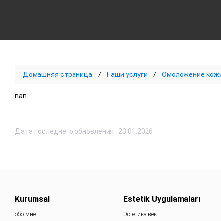
Домашняя страница
Наши услуги
Омоложение кож
nan
Дата последнего обновления : 23.01.2026
Kurumsal
Estetik Uygulamaları
обо мне
Эстетика век