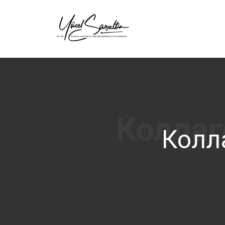
›
Колл