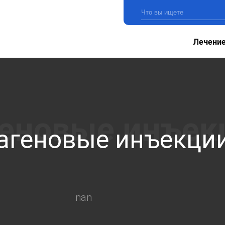
Лечени
агеновые инъекци
nan