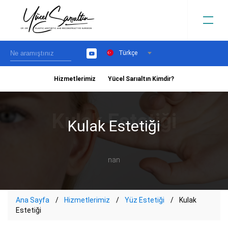
Türkçe
YouTube
Hizmetlerimiz
Yücel Sarıaltın Kimdir?
›
Kulak Estetiği
nan
Ana Sayfa
Hizmetlerimiz
Yüz Estetiği
Kulak
Estetiği