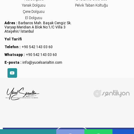
Yanak Dolgusu
Pelvik Taban Koltuğu
Çene Dolgusu
El Dolgusu
Adres :
Barbaros Mah. Başak Cengiz Sk.
Varyap Meridian A Blok No:1/C Villa 3
Ataşehir/ İstanbul
Yol Tarifi
Telefon :
+90 542 143 03 60
Whatsapp :
+90 542 143 03 60
E-posta :
info@yucelsarialtin.com
YouTube
X
İÇINDEKILER
Sitemizde çerezler kullanılmaktadır. Detaylar için
Çerez Politikası
.
Onay