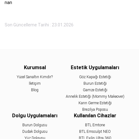
nan
Son Güncelleme Tarihi : 23.01.2026
Kurumsal
Estetik Uygulamaları
Yücel Sarıaltın Kimdir?
Göz Kapağı Estetiği
İletişim
Burun Estetiği
Blog
Gamze Estetiği
Annelik Estetiği (Mommy Makeover)
Karın Germe Estetiği
Brezilya Poposu
Dolgu Uygulamaları
Kullanılan Cihazlar
Burun Dolgusu
BTL Emtone
Dudak Dolgusu
BTL Emsculpt NEO
Yüz Dolgusu
BTL Exilis Ultra 360