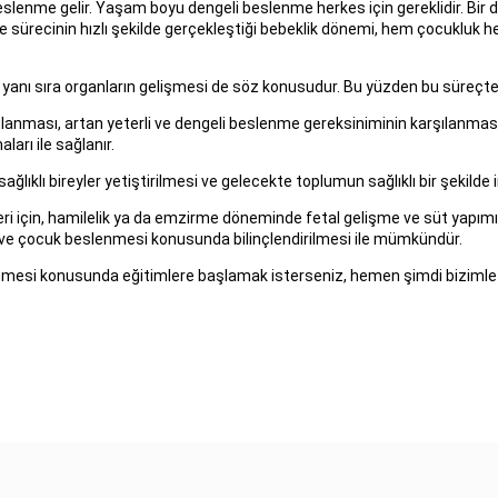
 beslenme gelir. Yaşam boyu dengeli beslenme herkes için gereklidir. Bir
ürecinin hızlı şekilde gerçekleştiği bebeklik dönemi, hem çocukluk he
yanı sıra organların gelişmesi de söz konusudur. Bu yüzden bu süreçte 
lanması, artan yeterli ve dengeli beslenme gereksiniminin karşılanmas
arı ile sağlanır.
ğlıklı bireyler yetiştirilmesi ve gelecekte toplumun sağlıklı bir şekilde
ri için, hamilelik ya da emzirme döneminde fetal gelişme ve süt yapımı 
ne ve çocuk beslenmesi konusunda bilinçlendirilmesi ile mümkündür.
nmesi konusunda eğitimlere başlamak isterseniz, hemen şimdi bizimle il