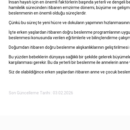
İnsan hayatı için en önemli faktörlerin başında yeterli ve dengeli
hamilelik sürecinden itibaren emzirme dönemi, büyüme ve gelişme s
beslenmenin en önemli olduğu süreçlerdir.
Çünkü bu süreçte yeni hücre ve dokuların yapımının hızlanmasının 
İşte erken yaşlardan itibaren doğru beslenme programlarının uygu
beslenmesi konusunda verilen eğitimlerle ve bilinçlendirme çalışmal
Doğumdan itibaren doğru beslenme alışkanlıklarının geliştirilmesi sa
Bu yüzden bebeklerin dünyaya sağlıklı bir şekilde gelerek büyümele
karşılanması gerekir. Bu da yeterli bir beslenme ile annelerin an
Siz de olabildiğince erken yaşlardan itibaren anne ve çocuk besle
Son Güncelleme Tarihi : 03.02.2026