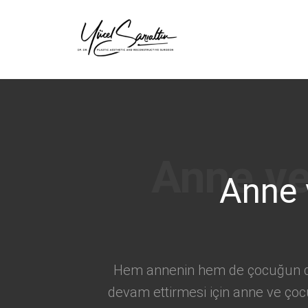
›
Anne 
Hem annenin hem de çocuğun deng
devam ettirmesi için anne ve ço