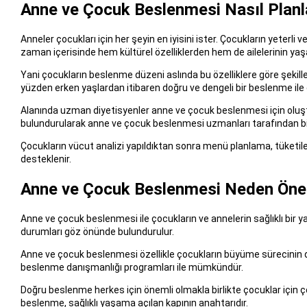
Anne ve Çocuk Beslenmesi Nasıl Planl
Anneler çocukları için her şeyin en iyisini ister. Çocukların yeter
zaman içerisinde hem kültürel özelliklerden hem de ailelerinin yaşa
Yani çocukların beslenme düzeni aslında bu özelliklere göre şekil
yüzden erken yaşlardan itibaren doğru ve dengeli bir beslenme ile ç
Alanında uzman diyetisyenler anne ve çocuk beslenmesi için oluşt
bulundurularak anne ve çocuk beslenmesi uzmanları tarafından bi
Çocukların vücut analizi yapıldıktan sonra menü planlama, tüketil
desteklenir.
Anne ve Çocuk Beslenmesi Neden Öne
Anne ve çocuk beslenmesi ile çocukların ve annelerin sağlıklı bir 
durumları göz önünde bulundurulur.
Anne ve çocuk beslenmesi özellikle çocukların büyüme sürecinin do
beslenme danışmanlığı programları ile mümkündür.
Doğru beslenme herkes için önemli olmakla birlikte çocuklar için ç
beslenme, sağlıklı yaşama açılan kapının anahtarıdır.