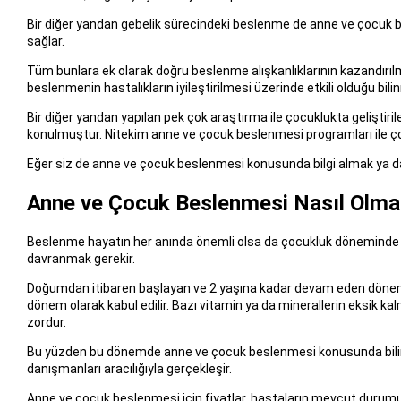
Bir diğer yandan gebelik sürecindeki beslenme de anne ve çocuk be
sağlar.
Tüm bunlara ek olarak doğru beslenme alışkanlıklarının kazandırıl
beslenmenin hastalıkların iyileştirilmesi üzerinde etkili olduğu bili
Bir diğer yandan yapılan pek çok araştırma ile çocuklukta geliştirilen
konulmuştur. Nitekim anne ve çocuk beslenmesi programları ile çoc
Eğer siz de anne ve çocuk beslenmesi konusunda bilgi almak ya da s
Anne ve Çocuk Beslenmesi Nasıl Olmal
Beslenme hayatın her anında önemli olsa da çocukluk döneminde 
davranmak gerekir.
Doğumdan itibaren başlayan ve 2 yaşına kadar devam eden dönem h
dönem olarak kabul edilir. Bazı vitamin ya da minerallerin eksik ka
zordur.
Bu yüzden bu dönemde anne ve çocuk beslenmesi konusunda bilin
danışmanları aracılığıyla gerçekleşir.
Anne ve çocuk beslenmesi için fiyatlar, hastaların mevcut durumu