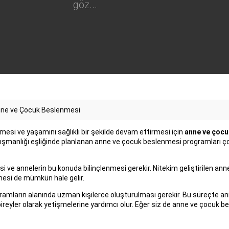
göz...
ne ve Çocuk Beslenmesi
esi ve yaşamını sağlıklı bir şekilde devam ettirmesi için
anne ve çocu
anlığı eşliğinde planlanan anne ve çocuk beslenmesi programları çocu
 ve annelerin bu konuda bilinçlenmesi gerekir. Nitekim geliştirilen a
lmesi de mümkün hale gelir.
gramların alanında uzman kişilerce oluşturulması gerekir. Bu süreçte a
klı bireyler olarak yetişmelerine yardımcı olur. Eğer siz de anne ve ço