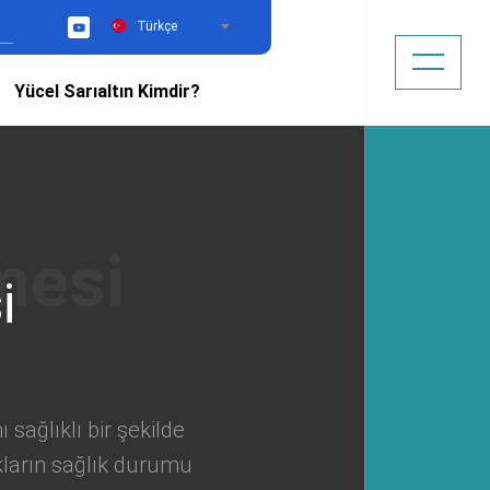
Türkçe
YouTube
Yücel Sarıaltın Kimdir?
i
ağlıklı bir şekilde
kların sağlık durumu