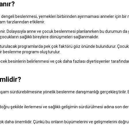
anır?
li ve dengeli beslenmesi, yemekleri birbirinden ayırmaması anneler için 
m tarzlarından etkilenir.
lenir. Dolayısıyla anne ve çocuk beslenmesi planlanırken bu durumun d
ocukların sağlıklı bireylere dönüşmeleri sağlanmalıdır.
urulacak programlarda pek çok faktörü göz önünde bulundurur. Çocuklar
r beslenme programı oluşturulur.
ecek besinlerin belirlenmesi ve çok daha fazlası diyetisyenler tarafın
mlidir?
yaşam sürdürebilmesine yönelik beslenme danışmanlığı gerçekleştirilir. 
ğru şekilde ilerlemesi ve sağlıklı gelişimin sürdürülmesi adına son d
ok daha önemlidir. Çünkü bu onların büyümelerini ve gelişmelerini doğru