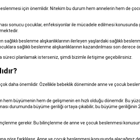
slenmesi için önemlidir. Nitekim bu durum hem annelerin hem de çocukl
ması sonucu çocuklar, enfeksiyonlar ile mücadele edilmesi konusunda ç
nmektedir.
 sağlıklı beslenme alışkanlıklarının ilerleyen yaşlardaki sağlıklı beslenme
uklara sağlıklı beslenme alışkanlıklarının kazandırılması son derece ön
üreci planlamak isterseniz, şimdi bizimle iletişime geçebilirsiniz.
ıdır?
çok daha önemlidir. Özellikle bebeklik döneminde anne ve çocuk bes
em büyümenin hem de gelişmenin en hızlı olduğu dönemdir. Bu yüzden 
lması durumunda büyüme geriliği ortaya çıkabilir; bu büyüme geriliğinin 
çlenme gerekir. Bu bilinçlenme de anne ve çocuk beslenmesi konusu
na göre farklılaşır. Anne ve çocuk beslenmesi konusunda alacağınız de