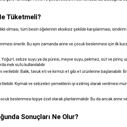
Ne Tüketmeli?
lı olması, tüm besin öğelerinin eksiksiz şekilde karşılanması, sindiri
lenmesi önerilir. Bu aynı zamanda anne ve çocuk beslenmesi için ilk ku
r. Yoğurt, sebze suyu ya da püresi, meyve suyu, pekmez, süt ve pirinç u
 inek sütü kullanılabilir.
lebilir. Balık, tavuk eti ve kırmızı et gibi et ürünlerine başlanabilir. B
ilebilir. Kıymalı ve sebzeleri yemeklerin iyi ezilmiş olarak verilmesi m
e çocuk beslenmesi kişiye özel olarak planlanmalıdır. Bu da ancak ann
ğunda Sonuçları Ne Olur?