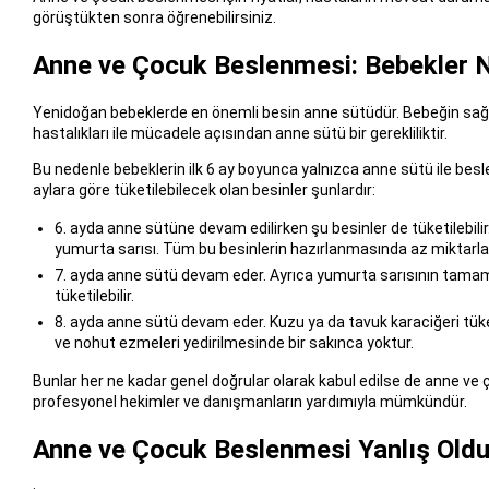
görüştükten sonra öğrenebilirsiniz.
Anne ve Çocuk Beslenmesi: Bebekler 
Yenidoğan bebeklerde en önemli besin anne sütüdür. Bebeğin sağlık
hastalıkları ile mücadele açısından anne sütü bir gerekliliktir.
Bu nedenle bebeklerin ilk 6 ay boyunca yalnızca anne sütü ile bes
aylara göre tüketilebilecek olan besinler şunlardır:
6. ayda anne sütüne devam edilirken şu besinler de tüketilebili
yumurta sarısı. Tüm bu besinlerin hazırlanmasında az miktarlarda
7. ayda anne sütü devam eder. Ayrıca yumurta sarısının tamamı veri
tüketilebilir.
8. ayda anne sütü devam eder. Kuzu ya da tavuk karaciğeri tüket
ve nohut ezmeleri yedirilmesinde bir sakınca yoktur.
Bunlar her ne kadar genel doğrular olarak kabul edilse de anne v
profesyonel hekimler ve danışmanların yardımıyla mümkündür.
Anne ve Çocuk Beslenmesi Yanlış Oldu