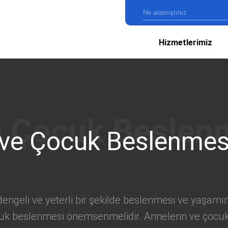
Hizmetlerimiz
ve Çocuk Beslenmes
eli ve yeterli bir şekilde beslenmesi ve yaşamını s
cuk beslenmesi önemsenmelidir. Annelerin ve çocu