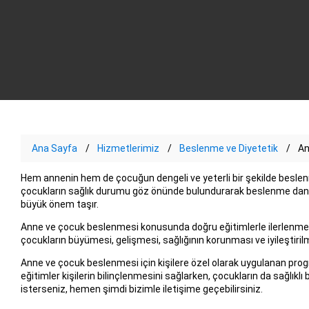
Ana Sayfa
Hizmetlerimiz
Beslenme ve Diyetetik
An
Hem annenin hem de çocuğun dengeli ve yeterli bir şekilde beslenm
çocukların sağlık durumu göz önünde bulundurarak beslenme danışm
büyük önem taşır.
Anne ve çocuk beslenmesi konusunda doğru eğitimlerle ilerlenmesi
çocukların büyümesi, gelişmesi, sağlığının korunması ve iyileştiri
Anne ve çocuk beslenmesi için kişilere özel olarak uygulanan pro
eğitimler kişilerin bilinçlenmesini sağlarken, çocukların da sağlı
isterseniz, hemen şimdi bizimle iletişime geçebilirsiniz.