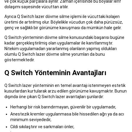
ve çok küçük parçalara ayrılır. Zaman içerisinde bu boyalar lenf
dolaşımı sayesinde vücuttan atılır.
Ayrıca Q Switch lazer dövme silme işlemi ile vücuttaki kolajen
üretimi de artırılmış olur. Böylelikle vücudun çok daha pürüzsüz,
genç ve sağlıklı bir görünüme kavuşması da mümkün hale gelir.
Q Switch yönteminin dövme silme konusundaki başarısı bugüne
kadar gerçekleştirilmiş olan uygulamalar ile kanıtlanmıştır.
Nitekim uygulamadan yararlanmış olanların yapmış oldukları
olumlu Q Switch lazer dövme silme yorumları da bunu
göstermektedir.
Q Switch Yönteminin Avantajları
Q Switch lazer yönteminin en temel avantajı istenmeyen estetik
kusurlardan kurtularak arzu edilen görünüme kavuşmaktır. Bunun
dışında öne çıkan Q Switch lazer avantajları şunlardır:
Herhangi bir risk barındırmayan, güvenilir bir uygulamadır,
Anestezik kremler uygulanmasa bile hissedilen ağrı ya da acı
minimum seviyededir,
Cildi sıkılaştırır ve sarkmaları önler,