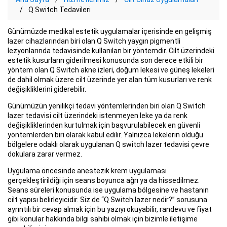
Q Switch Tedavileri
Günümüzde medikal estetik uygulamalar içerisinde en gelişmiş
lazer cihazlarından biri olan Q Switch yaygın pigmentli
lezyonlarında tedavisinde kullanılan bir yöntemdir. Cilt üzerindeki
estetik kusurların giderilmesi konusunda son derece etkili bir
yöntem olan Q Switch akne izleri, doğum lekesi ve güneş lekeleri
de dahil olmak üzere cilt üzerinde yer alan tüm kusurları ve renk
değişikliklerini giderebilir.
Günümüzün yenilikçi tedavi yöntemlerinden biri olan Q Switch
lazer tedavisi cilt üzerindeki istenmeyen leke ya da renk
değişikliklerinden kurtulmak için başvurulabilecek en güvenli
yöntemlerden biri olarak kabul edilir. Yalnızca lekelerin olduğu
bölgelere odaklı olarak uygulanan Q switch lazer tedavisi çevre
dokulara zarar vermez.
Uygulama öncesinde anestezik krem uygulaması
gerçekleştirildiği için seans boyunca ağrı ya da hissedilmez.
Seans süreleri konusunda ise uygulama bölgesine ve hastanın
cilt yapısı belirleyicidir. Siz de “Q Switch lazer nedir?” sorusuna
ayrıntılı bir cevap almak için bu yazıyı okuyabilir, randevu ve fiyat
gibi konular hakkında bilgi sahibi olmak için bizimle iletişime