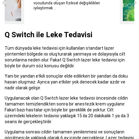
Artık küresel bir salgın halini alın koronavirüs
hastalığı, ilk olarak Aralık 2019’da ortaya
çıkmıştır.
Q Switch ile Leke Tedavisi
Tüm dünyada leke tedavisi için kullanılan standart lazer
yöntemleri bölgede ısı oluşturarak yanmaya ve dolayısıyla cilt
sorunlarına neden olur. Fakat Q Switch lazer leke tedavisi için
böyle bir durum söz konusu değildir.
Yani bir yandan etkili sonuçlar elde edilirken bir yandan da doku
hasarı oluşmaz. Ayrıca yan etkiler yok denecek kadar azdır ve
nadir olarak gelişir.
Uygulanacak olan Q Switch lazer leke tedavisi öncesinde cildin
tamamen temizlendikten sonra bir anestezik krem uygulanır.
Fakat bazı hastalar için böyle bir gereklilik de yoktur. Cilt
üzerindeki lekelerin tedavisi yaklaşık 15 ila 20 dakikalık 1 ya da 3
seans ile gerçekleştirilir.
Uygulama sonrası cildin tamamen yenilenmesi ve sonuçların
görülmesi ile yaklaşık olarak 6 ay içinde gerçekleşir. Lazer tedavisi