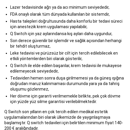
Lazer tedavisinde ağrı ya da acı minimum seviyededir,
FDA onaylı olarak tüm dünyada kullanılan bir sistemdir,
Hasta talepleri doğrultusunda daha konforlu bir tedavi süreci
için anestezik krem uygulaması yapılabilir,
Q Switch için yaz aylarındansa kış ayları daha uygundur,
Son derece güvenilir bir işlemdir ve sağlık açısından herhangi
bir tehdit oluşturmaz,
Leke tedavisi ve pürüzsüz bir cilt için tercih edilebilecek en
etkili yöntemlerden biri olarak gösterilir,
Q Switch ile elde edilen başarılar, krem tedavisi ile mukayese
edilemeyecek seviyededir,
Tedaviden hemen sonra duşa girilmemesi ya da güneş ışığına
doğrudan maruz kalınmaması durumunda yara ya da tahriş
oluşumu gözlenmez,
Her dövme için garanti verilmemekle birlikte, pek çok dövme
için yüzde yüz silme garantisi verilebilmektedir.
Q Switch son yılların en çok tercih edilen medikal estetik
uygulamalarından biri olarak ülkemizde de yaygınlaşmaya
başlamıştır. Q switch tedavileri için belirtilen minimum fiyat 140-
200 € aralığındadır.