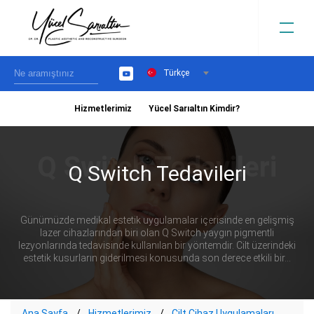
Türkçe
YouTube
Hizmetlerimiz
Yücel Sarıaltın Kimdir?
›
Q Switch Tedavileri
Günümüzde medikal estetik uygulamalar içerisinde en gelişmiş
lazer cihazlarından biri olan Q Switch yaygın pigmentli
lezyonlarında tedavisinde kullanılan bir yöntemdir. Cilt üzerindeki
estetik kusurların giderilmesi konusunda son derece etkili bir...
Ana Sayfa
Hizmetlerimiz
Cilt Cihaz Uygulamaları