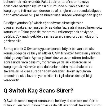
bahsetmek mümkündür. Fakat doktor tarafından tavsiye
edilenlere harfiyen uyulması durumunda bu yan etkiler ile
karşılaşma ihtimali son derece zayıftır. İşlem sonrasında bölgede
hafif kızarıklıklar oluşsa da bunlar kısa sürede kendiliğinden geçer.
Bir diğer yandan Q Switch eğer dövme silme işlemine
uygulanacaksa, normalden biraz daha fazla ağrı hissedilmesi söz
konusudur. Fakat yine de tahammül edilemeyecek seviyede
değildir. Çok nadir şekilde bazı hastalarda geçici ödem oluşumu
gözlenebilir.
Sonuç olarak Q Switch uygulamasında büyük bir yan etki söz
konusu değildir ve bu yan etkiler Q Switch lazer faydaları yanında
oldukça zayıf kalır. Ayrıca yüksek doz ve uzun süren tedaviler
sonrasında yara gelişimi, morarma ya da su kabarcıkları ile
karşılaşmak mümkün olsa da bunlar hekim müdahaleleri ve
tavsiyeleri ile kısa sürede tedavi edilebilir. Hekim uygulama
öncesinde size lazerin yan etkileri ile ilgili olarak detaylı bilgi
verecektir.
Q Switch Kaç Seans Sürer?
Q Switch seans sayısı konusunda belirleyici olan pek çok faktör
bulunur. Ten rengi, dalga boyu ya da cilt üzerindeki lekenin durumu