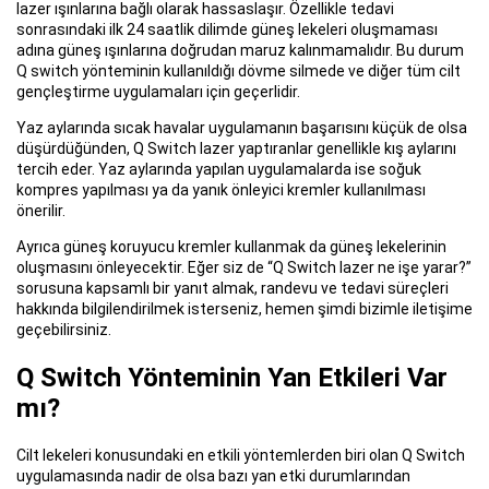
lazer ışınlarına bağlı olarak hassaslaşır. Özellikle tedavi
sonrasındaki ilk 24 saatlik dilimde güneş lekeleri oluşmaması
adına güneş ışınlarına doğrudan maruz kalınmamalıdır. Bu durum
Q switch yönteminin kullanıldığı dövme silmede ve diğer tüm cilt
gençleştirme uygulamaları için geçerlidir.
Yaz aylarında sıcak havalar uygulamanın başarısını küçük de olsa
düşürdüğünden, Q Switch lazer yaptıranlar genellikle kış aylarını
tercih eder. Yaz aylarında yapılan uygulamalarda ise soğuk
kompres yapılması ya da yanık önleyici kremler kullanılması
önerilir.
Ayrıca güneş koruyucu kremler kullanmak da güneş lekelerinin
oluşmasını önleyecektir. Eğer siz de “Q Switch lazer ne işe yarar?”
sorusuna kapsamlı bir yanıt almak, randevu ve tedavi süreçleri
hakkında bilgilendirilmek isterseniz, hemen şimdi bizimle iletişime
geçebilirsiniz.
Q Switch Yönteminin Yan Etkileri Var
mı?
Cilt lekeleri konusundaki en etkili yöntemlerden biri olan Q Switch
uygulamasında nadir de olsa bazı yan etki durumlarından