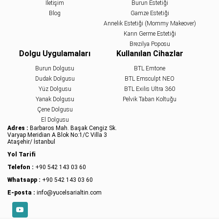
İletişim
Burun Estetiği
Blog
Gamze Estetiği
Annelik Estetiği (Mommy Makeover)
Karın Germe Estetiği
Brezilya Poposu
Dolgu Uygulamaları
Kullanılan Cihazlar
Burun Dolgusu
BTL Emtone
Dudak Dolgusu
BTL Emsculpt NEO
Yüz Dolgusu
BTL Exilis Ultra 360
Yanak Dolgusu
Pelvik Taban Koltuğu
Çene Dolgusu
El Dolgusu
Adres :
Barbaros Mah. Başak Cengiz Sk.
Varyap Meridian A Blok No:1/C Villa 3
Ataşehir/ İstanbul
Yol Tarifi
Telefon :
+90 542 143 03 60
Whatsapp :
+90 542 143 03 60
E-posta :
info@yucelsarialtin.com
YouTube