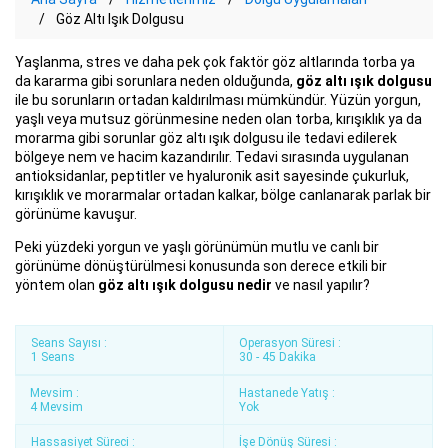
Göz Altı Işık Dolgusu
Yaşlanma, stres ve daha pek çok faktör göz altlarında torba ya
da kararma gibi sorunlara neden olduğunda,
göz altı ışık dolgusu
ile bu sorunların ortadan kaldırılması mümkündür. Yüzün yorgun,
yaşlı veya mutsuz görünmesine neden olan torba, kırışıklık ya da
morarma gibi sorunlar göz altı ışık dolgusu ile tedavi edilerek
bölgeye nem ve hacim kazandırılır. Tedavi sırasında uygulanan
antioksidanlar, peptitler ve hyaluronik asit sayesinde çukurluk,
kırışıklık ve morarmalar ortadan kalkar, bölge canlanarak parlak bir
görünüme kavuşur.
Peki yüzdeki yorgun ve yaşlı görünümün mutlu ve canlı bir
görünüme dönüştürülmesi konusunda son derece etkili bir
yöntem olan
göz altı ışık dolgusu nedir
ve nasıl yapılır?
Seans Sayısı :
Operasyon Süresi :
1 Seans
30 - 45 Dakika
Mevsim :
Hastanede Yatış :
4 Mevsim
Yok
Hassasiyet Süreci :
İşe Dönüş Süresi :