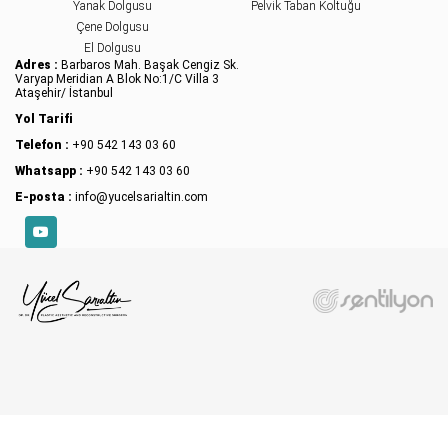
Yanak Dolgusu
Pelvik Taban Koltuğu
Çene Dolgusu
El Dolgusu
Adres :
Barbaros Mah. Başak Cengiz Sk.
Varyap Meridian A Blok No:1/C Villa 3
Ataşehir/ İstanbul
Yol Tarifi
Telefon :
+90 542 143 03 60
Whatsapp :
+90 542 143 03 60
E-posta :
info@yucelsarialtin.com
YouTube