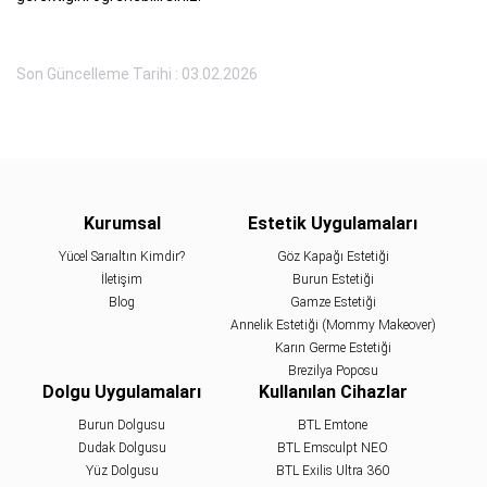
Son Güncelleme Tarihi : 03.02.2026
Kurumsal
Estetik Uygulamaları
Yücel Sarıaltın Kimdir?
Göz Kapağı Estetiği
İletişim
Burun Estetiği
Blog
Gamze Estetiği
Annelik Estetiği (Mommy Makeover)
Karın Germe Estetiği
Brezilya Poposu
Dolgu Uygulamaları
Kullanılan Cihazlar
Burun Dolgusu
BTL Emtone
Dudak Dolgusu
BTL Emsculpt NEO
Yüz Dolgusu
BTL Exilis Ultra 360