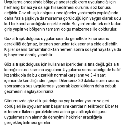
Uygulama öncesinde bölgeye anestezik krem uygulandığı için
herhangi bir acı ya da ağrı hissedilmesi durumu söz konusu
değildir. Göz altı ışık dolgusu ince iğneler yardımıyla yapıldığında
daha fazla şişlik ya da morarma görüldüğü için yaygın olarak ucu
küt bir kanül aracılığıyla enjekte edilir. Bu yöntemde tek noktadan
giriş yapılır ve bölgenin tamamı dolgu malzemesi ile doldurulur.
Göz altı ışık dolgusu uygulamasında genellikle ikinci seans
gerekliliği doğmaz, istenen sonuçlar tek seansta elde edilebilir.
Kişiler seans tamamlandıktan hemen sonra sosyal hayata ya da
iş hayatına dönüş yapabilir.
Göz altı ışık dolgusu için kullanılan içerik deri altına değil, göz altı
kemiğinin üst kısmına uygulanır. Uygulama sonrası bölgede hafif
kızarıklık ola da bu kızarıklık normal karşılanır ve 3-4 saat
içerisinde kendiliğinden geçer. Dilerseniz 20 dakika süren seans
sonrasında buz uygulaması yaparak kızarıklıkların daha çabuk
geçmesini sağlayabilirsiniz.
Günümüzde göz altı ışık dolgusu yaptıranlar yorum ve geri
dönüşleri ile uygulamanın başarısını kanıtlar niteliktedir. Elbette
istenen etkilerin görülebilmesi adına göz altı ışık dolgusu
uygulamasının alanında deneyimli hekimler aracılığıyla
gerçekleştirilmesi gerekir.