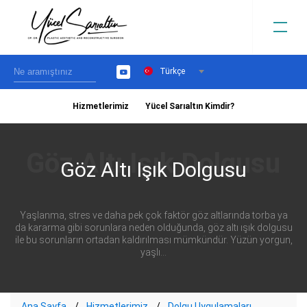
Türkçe
YouTube
Hizmetlerimiz
Yücel Sarıaltın Kimdir?
›
Göz Altı Işık Dolgusu
Yaşlanma, stres ve daha pek çok faktör göz altlarında torba ya
da kararma gibi sorunlara neden olduğunda, göz altı ışık dolgusu
ile bu sorunların ortadan kaldırılması mümkündür. Yüzün yorgun,
yaşlı...
Ana Sayfa
Hizmetlerimiz
Dolgu Uygulamaları