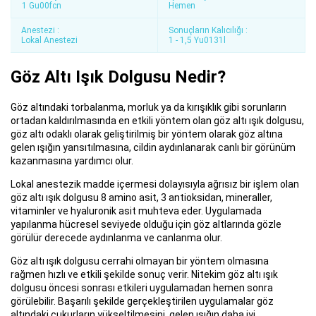
1 Gu00fcn
Hemen
Anestezi :
Sonuçların Kalıcılığı :
Lokal Anestezi
1 - 1,5 Yu0131l
Göz Altı Işık Dolgusu Nedir?
Göz altındaki torbalanma, morluk ya da kırışıklık gibi sorunların
ortadan kaldırılmasında en etkili yöntem olan göz altı ışık dolgusu,
göz altı odaklı olarak geliştirilmiş bir yöntem olarak göz altına
gelen ışığın yansıtılmasına, cildin aydınlanarak canlı bir görünüm
kazanmasına yardımcı olur.
Lokal anestezik madde içermesi dolayısıyla ağrısız bir işlem olan
göz altı ışık dolgusu 8 amino asit, 3 antioksidan, mineraller,
vitaminler ve hyaluronik asit muhteva eder. Uygulamada
yapılanma hücresel seviyede olduğu için göz altlarında gözle
görülür derecede aydınlanma ve canlanma olur.
Göz altı ışık dolgusu cerrahi olmayan bir yöntem olmasına
rağmen hızlı ve etkili şekilde sonuç verir. Nitekim göz altı ışık
dolgusu öncesi sonrası etkileri uygulamadan hemen sonra
görülebilir. Başarılı şekilde gerçekleştirilen uygulamalar göz
altındaki çukurların yükseltilmesini, gelen ışığın daha iyi