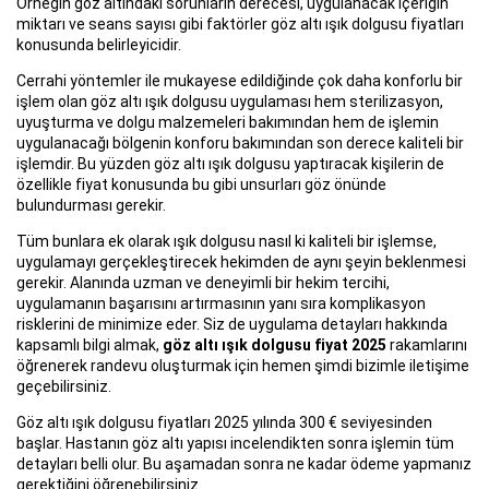
Örneğin göz altındaki sorunların derecesi, uygulanacak içeriğin
miktarı ve seans sayısı gibi faktörler göz altı ışık dolgusu fiyatları
konusunda belirleyicidir.
Cerrahi yöntemler ile mukayese edildiğinde çok daha konforlu bir
işlem olan göz altı ışık dolgusu uygulaması hem sterilizasyon,
uyuşturma ve dolgu malzemeleri bakımından hem de işlemin
uygulanacağı bölgenin konforu bakımından son derece kaliteli bir
işlemdir. Bu yüzden göz altı ışık dolgusu yaptıracak kişilerin de
özellikle fiyat konusunda bu gibi unsurları göz önünde
bulundurması gerekir.
Tüm bunlara ek olarak ışık dolgusu nasıl ki kaliteli bir işlemse,
uygulamayı gerçekleştirecek hekimden de aynı şeyin beklenmesi
gerekir. Alanında uzman ve deneyimli bir hekim tercihi,
uygulamanın başarısını artırmasının yanı sıra komplikasyon
risklerini de minimize eder. Siz de uygulama detayları hakkında
kapsamlı bilgi almak,
göz altı ışık dolgusu fiyat 2025
rakamlarını
öğrenerek randevu oluşturmak için hemen şimdi bizimle iletişime
geçebilirsiniz.
Göz altı ışık dolgusu fiyatları 2025 yılında 300 € seviyesinden
başlar. Hastanın göz altı yapısı incelendikten sonra işlemin tüm
detayları belli olur. Bu aşamadan sonra ne kadar ödeme yapmanız
gerektiğini öğrenebilirsiniz.