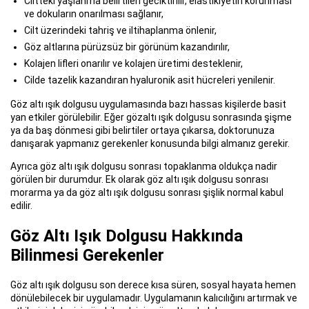
Ciltteki yaşlanma belirtileri geciktirilir, elastikiyetin korunması
ve dokuların onarılması sağlanır,
Cilt üzerindeki tahriş ve iltihaplanma önlenir,
Göz altlarına pürüzsüz bir görünüm kazandırılır,
Kolajen lifleri onarılır ve kolajen üretimi desteklenir,
Cilde tazelik kazandıran hyaluronik asit hücreleri yenilenir.
Göz altı ışık dolgusu uygulamasında bazı hassas kişilerde basit
yan etkiler görülebilir. Eğer gözaltı ışık dolgusu sonrasında şişme
ya da baş dönmesi gibi belirtiler ortaya çıkarsa, doktorunuza
danışarak yapmanız gerekenler konusunda bilgi almanız gerekir.
Ayrıca göz altı ışık dolgusu sonrası topaklanma oldukça nadir
görülen bir durumdur. Ek olarak göz altı ışık dolgusu sonrası
morarma ya da göz altı ışık dolgusu sonrası şişlik normal kabul
edilir.
Göz Altı Işık Dolgusu Hakkında
Bilinmesi Gerekenler
Göz altı ışık dolgusu son derece kısa süren, sosyal hayata hemen
dönülebilecek bir uygulamadır. Uygulamanın kalıcılığını artırmak ve