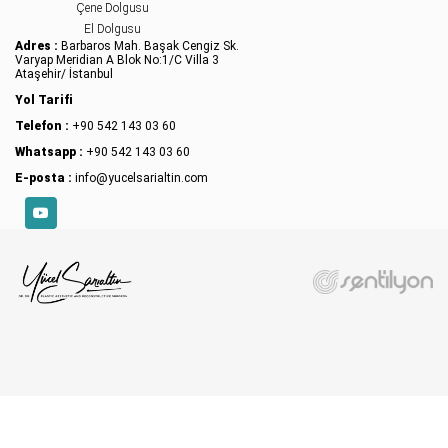
Çene Dolgusu
El Dolgusu
Adres :
Barbaros Mah. Başak Cengiz Sk.
Varyap Meridian A Blok No:1/C Villa 3
Ataşehir/ İstanbul
Yol Tarifi
Telefon :
+90 542 143 03 60
Whatsapp :
+90 542 143 03 60
E-posta :
info@yucelsarialtin.com
YouTube