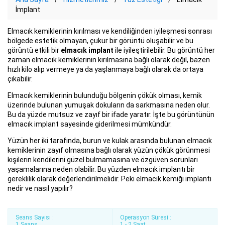
İmplant
Elmacık kemiklerinin kırılması ve kendiliğinden iyileşmesi sonrası
bölgede estetik olmayan, çukur bir görüntü oluşabilir ve bu
görüntü etkili bir
elmacık implant
ile iyileştirilebilir. Bu görüntü her
zaman elmacık kemiklerinin kırılmasına bağlı olarak değil, bazen
hızlı kilo alıp vermeye ya da yaşlanmaya bağlı olarak da ortaya
çıkabilir.
Elmacık kemiklerinin bulunduğu bölgenin çökük olması, kemik
üzerinde bulunan yumuşak dokuların da sarkmasına neden olur.
Bu da yüzde mutsuz ve zayıf bir ifade yaratır. İşte bu görüntünün
elmacık implant sayesinde giderilmesi mümkündür.
Yüzün her iki tarafında, burun ve kulak arasında bulunan elmacık
kemiklerinin zayıf olmasına bağlı olarak yüzün çökük görünmesi
kişilerin kendilerini güzel bulmamasına ve özgüven sorunları
yaşamalarına neden olabilir. Bu yüzden elmacık implantı bir
gereklilik olarak değerlendirilmelidir. Peki elmacık kemiği implantı
nedir ve nasıl yapılır?
Seans Sayısı :
Operasyon Süresi :
1 Seans
1 - 2 Saat