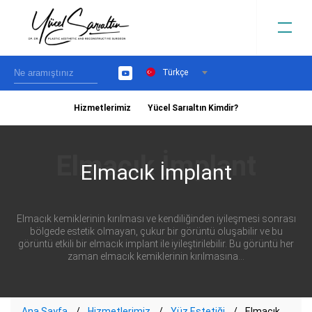
Türkçe
YouTube
Hizmetlerimiz
Yücel Sarıaltın Kimdir?
›
Elmacık İmplant
Elmacık kemiklerinin kırılması ve kendiliğinden iyileşmesi sonrası
bölgede estetik olmayan, çukur bir görüntü oluşabilir ve bu
görüntü etkili bir elmacık implant ile iyileştirilebilir. Bu görüntü her
zaman elmacık kemiklerinin kırılmasına...
Ana Sayfa
Hizmetlerimiz
Yüz Estetiği
Elmacık