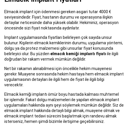
Elmacık implant için ödenmesi gereken asgari tutar 4000 €
seviyesindedir. Fiyat, hastanın durumu ve operasyona ilişkin
detaylar neticesinde daha yüksek olabilir. Hekiminiz, operasyon
öncesinde sizi fiyat noktasında aydınlatır.
İmplant uygulamasında fiyatları belirleyen çok sayıda unsur
bulunur. Kişilerin elmacık kemiklerinin durumu, uygulama yöntemi,
dolgu ya da protez malzemesi gibi unsurlar fiyat konusunda
belirleyici olur. Bu yüzden
elmacık kemiği implantı fiyatı
ile ilgili
doğrudan bir rakam vermek mümkün değildir.
Net bir rakamın alınabilmesi için öncelikle hekim muayenesi
gerekir. Muayene sonrasında hekim hastaya hem elmacık implant
uygulamasının detayları ile ilgili hem de fiyat ile ilgili bilgi
verecektir.
Elmacik kemiği implantı ömür boyu hastada kalması muhtemel
bir işlemdir. Fakat dolgu malzemeleri ile yapılan elmacık implant
uygulamaları hakkında aynı şeyi söylemek mümkün değildir. Siz de
elmacık implant hakkında detaylı bilgi almak, muayene olmak ve
elmacık implant tedavi sürecini başlatmak için randevu almak
isterseniz, hemen şimdi bizimle iletişime geçebilirsiniz.