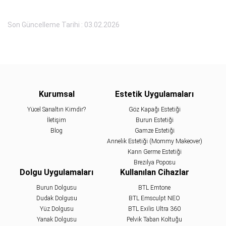
Son Güncelleme Tarihi : 03.02.2026
Kurumsal
Estetik Uygulamaları
Yücel Sarıaltın Kimdir?
Göz Kapağı Estetiği
İletişim
Burun Estetiği
Blog
Gamze Estetiği
Annelik Estetiği (Mommy Makeover)
Karın Germe Estetiği
Brezilya Poposu
Dolgu Uygulamaları
Kullanılan Cihazlar
Burun Dolgusu
BTL Emtone
Dudak Dolgusu
BTL Emsculpt NEO
Yüz Dolgusu
BTL Exilis Ultra 360
Yanak Dolgusu
Pelvik Taban Koltuğu