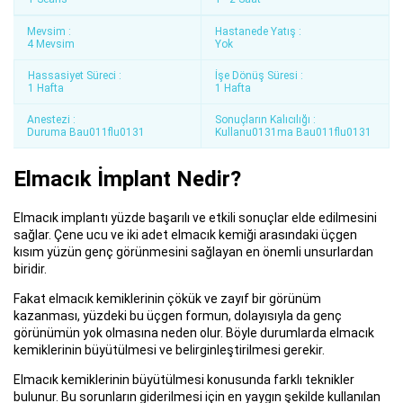
Mevsim :
Hastanede Yatış :
4 Mevsim
Yok
Hassasiyet Süreci :
İşe Dönüş Süresi :
1 Hafta
1 Hafta
Anestezi :
Sonuçların Kalıcılığı :
Duruma Bau011flu0131
Kullanu0131ma Bau011flu0131
Elmacık İmplant Nedir?
Elmacık implantı yüzde başarılı ve etkili sonuçlar elde edilmesini
sağlar. Çene ucu ve iki adet elmacık kemiği arasındaki üçgen
kısım yüzün genç görünmesini sağlayan en önemli unsurlardan
biridir.
Fakat elmacık kemiklerinin çökük ve zayıf bir görünüm
kazanması, yüzdeki bu üçgen formun, dolayısıyla da genç
görünümün yok olmasına neden olur. Böyle durumlarda elmacık
kemiklerinin büyütülmesi ve belirginleştirilmesi gerekir.
Elmacık kemiklerinin büyütülmesi konusunda farklı teknikler
bulunur. Bu sorunların giderilmesi için en yaygın şekilde kullanılan