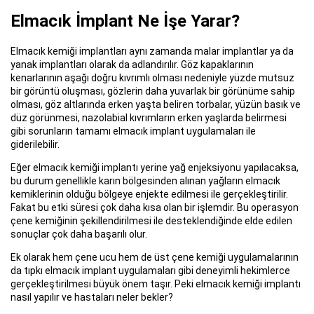
Elmacık İmplant Ne İşe Yarar?
Elmacık kemiği implantları aynı zamanda malar implantlar ya da
yanak implantları olarak da adlandırılır. Göz kapaklarının
kenarlarının aşağı doğru kıvrımlı olması nedeniyle yüzde mutsuz
bir görüntü oluşması, gözlerin daha yuvarlak bir görünüme sahip
olması, göz altlarında erken yaşta beliren torbalar, yüzün basık ve
düz görünmesi, nazolabial kıvrımların erken yaşlarda belirmesi
gibi sorunların tamamı elmacık implant uygulamaları ile
giderilebilir.
Eğer elmacık kemiği implantı yerine yağ enjeksiyonu yapılacaksa,
bu durum genellikle karın bölgesinden alınan yağların elmacık
kemiklerinin olduğu bölgeye enjekte edilmesi ile gerçekleştirilir.
Fakat bu etki süresi çok daha kısa olan bir işlemdir. Bu operasyon
çene kemiğinin şekillendirilmesi ile desteklendiğinde elde edilen
sonuçlar çok daha başarılı olur.
Ek olarak hem çene ucu hem de üst çene kemiği uygulamalarının
da tıpkı elmacık implant uygulamaları gibi deneyimli hekimlerce
gerçekleştirilmesi büyük önem taşır. Peki elmacık kemiği implantı
nasıl yapılır ve hastaları neler bekler?