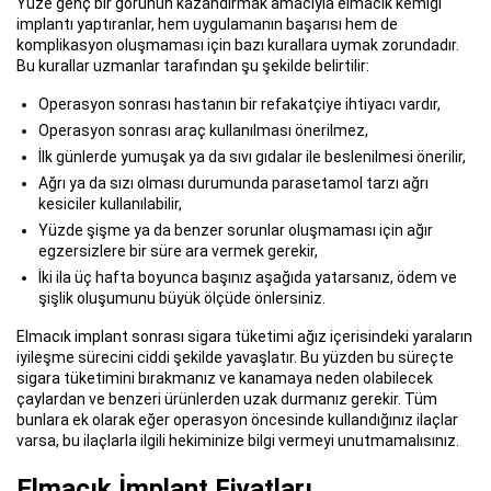
Yüze genç bir görünün kazandırmak amacıyla elmacık kemiği
implantı yaptıranlar, hem uygulamanın başarısı hem de
komplikasyon oluşmaması için bazı kurallara uymak zorundadır.
Bu kurallar uzmanlar tarafından şu şekilde belirtilir:
Operasyon sonrası hastanın bir refakatçiye ihtiyacı vardır,
Operasyon sonrası araç kullanılması önerilmez,
İlk günlerde yumuşak ya da sıvı gıdalar ile beslenilmesi önerilir,
Ağrı ya da sızı olması durumunda parasetamol tarzı ağrı
kesiciler kullanılabilir,
Yüzde şişme ya da benzer sorunlar oluşmaması için ağır
egzersizlere bir süre ara vermek gerekir,
İki ila üç hafta boyunca başınız aşağıda yatarsanız, ödem ve
şişlik oluşumunu büyük ölçüde önlersiniz.
Elmacık implant sonrası sigara tüketimi ağız içerisindeki yaraların
iyileşme sürecini ciddi şekilde yavaşlatır. Bu yüzden bu süreçte
sigara tüketimini bırakmanız ve kanamaya neden olabilecek
çaylardan ve benzeri ürünlerden uzak durmanız gerekir. Tüm
bunlara ek olarak eğer operasyon öncesinde kullandığınız ilaçlar
varsa, bu ilaçlarla ilgili hekiminize bilgi vermeyi unutmamalısınız.
Elmacık İmplant Fiyatları