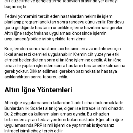
cilt düzeltme ve gençleştirme tedavileri arasında yer almayı
başarmıştır.
Tedavi yöntemini tercih eden hastalardan hekim ile işlem
planlanıp programlandıktan sonra randevu günü verilir. Randevu
günü geldiğinde hastanın öncelikle işleme hazırlanması gerekir.
Altın iğne radyofrekans uygulaması öncesinde işlemin
uygulanacağı bölge iyi bir şekilde temizlenir.
Bu işlemden sonra hastanın acı hissinin en aza indirilmesi için
lokal anestezi kremleri uygulanabilir. Kremin cilt yüzeyine etki
etmesi beklendikten sonra altın iğne işlemine geçilir. Altın iğne
cihazı ile yapılan işlemden sonra hastanın hastanede kalmasına
gerek yoktur. Dikkat edilmesi gereken bazı noktalar hastaya
açıklandıktan sonra taburcu edilir.
Altın İğne Yöntemleri
Altın iğne uygulamasında kullanılan 2 adet cihaz bulunmaktadır.
Bunlardan ilki Scarlet altın iğne, diğeri ise Intracel isimli cihazdır.
Bu 2 cihazın da kullanım alanı amacı aynıdır. Bu cihazları
birbirinden ayıran tedavi yöntemi bulunmaktadır. Eğer altın iğne
uygulamasında PRP isimli işlemi de yaptırmak istiyorsanız
Intracel isimli cihaz tercih edilir.