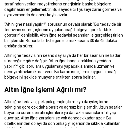
tarafından verilen radyofrekans enerjisinin başka bölgelere
dağılmasını engellemektir. Bu sayede cilt yüzeyi zarar görmez ve
aynı zamanda da enerji kaybı azalır.
“Altın iğne nasıl yapılır?” sorusunun cevabı olarak “Bu tedavide bir
tedavinin süresi, işlemin uygulanacağı bölgeye göre farklılık
gösterir” denilebilir. Altın iğne tedavisi seanslar ile gerçekleştirilen
bir işlemdir. Bununla birlikte genel olarak seans 30 ile 45 dakika
aralığında sürer.
Altın iğne tedavisinin seans sayısı ya da her bir seansın ne kadar
süreceğine göre değişir. “Altın iğne hangi aralıklarla yeniden
yapılır?” gibi sorulara uygulamayı yapacak alanında uzman ve
deneyimli hekim karar verir. Bu kararı ise işlemin uygun olacağı
bölgeye iyi şekilde muayene ettikten sonra belirler.
Altın İğne İşlemi Ağrılı mı?
Altın iğne tedavisi, pek çok gençleştirme ya da iyileştirme
tekniğine göre çok daha basit ve ağrısız bir işlemdir. Uzun saatler
boyunca süren cerrahi işlemlere ya da fazla seanslara ihtiyaç
duymaz. Altın iğne zararları ise yok denecek kadar azdır. Bu
özelliklerinden dolayı da son birkaç yıl içerisinde sıklıkla kullanılan