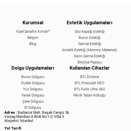
Kurumsal
Estetik Uygulamaları
Yücel Sarıaltın Kimdir?
Göz Kapağı Estetiği
İletişim
Burun Estetiği
Blog
Gamze Estetiği
Annelik Estetiği (Mommy Makeover)
Karın Germe Estetiği
Brezilya Poposu
Dolgu Uygulamaları
Kullanılan Cihazlar
Burun Dolgusu
BTL Emtone
Dudak Dolgusu
BTL Emsculpt NEO
Yüz Dolgusu
BTL Exilis Ultra 360
Yanak Dolgusu
Pelvik Taban Koltuğu
Çene Dolgusu
El Dolgusu
Adres :
Barbaros Mah. Başak Cengiz Sk.
Varyap Meridian A Blok No:1/C Villa 3
Ataşehir/ İstanbul
Yol Tarifi