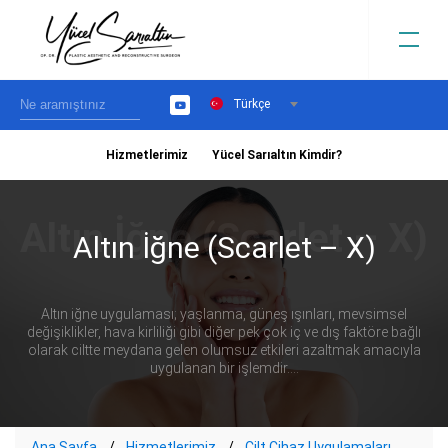
Türkçe
YouTube
Hizmetlerimiz
Yücel Sarıaltın Kimdir?
›
Altın İğne (Scarlet – X)
Altın iğne uygulaması; yaşlanma, güneş ışınları, mevsimsel
değişiklikler, hava kirliliği gibi diğer pek çok iç ve dış faktöre bağlı
olarak ciltte meydana gelen olumsuz etkileri azaltmak amacıyla
uygulanan bir işlemdir....
Ana Sayfa
Hizmetlerimiz
Cilt Cihaz Uygulamaları