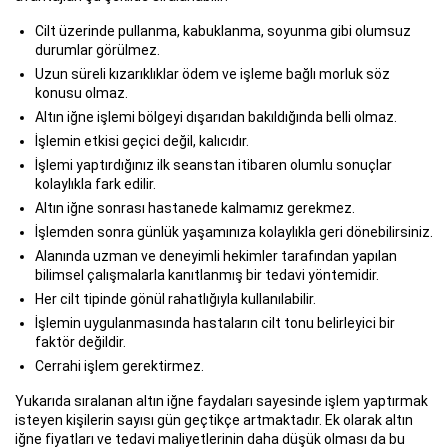
Cilt üzerinde pullanma, kabuklanma, soyunma gibi olumsuz
durumlar görülmez.
Uzun süreli kızarıklıklar ödem ve işleme bağlı morluk söz
konusu olmaz.
Altın iğne işlemi bölgeyi dışarıdan bakıldığında belli olmaz.
İşlemin etkisi geçici değil, kalıcıdır.
İşlemi yaptırdığınız ilk seanstan itibaren olumlu sonuçlar
kolaylıkla fark edilir.
Altın iğne sonrası hastanede kalmamız gerekmez.
İşlemden sonra günlük yaşamınıza kolaylıkla geri dönebilirsiniz.
Alanında uzman ve deneyimli hekimler tarafından yapılan
bilimsel çalışmalarla kanıtlanmış bir tedavi yöntemidir.
Her cilt tipinde gönül rahatlığıyla kullanılabilir.
İşlemin uygulanmasında hastaların cilt tonu belirleyici bir
faktör değildir.
Cerrahi işlem gerektirmez.
Yukarıda sıralanan altın iğne faydaları sayesinde işlem yaptırmak
isteyen kişilerin sayısı gün geçtikçe artmaktadır. Ek olarak altın
iğne fiyatları ve tedavi maliyetlerinin daha düşük olması da bu