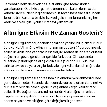
Hem kadın hem de erkek hastalar altın iğne tedavisinden
yararlanabilir. Özellikle ergenlik döneminden kalan derin ya da
kabarık sivilce izlerinin giderilmesini isteyen hastalar tarafından
tercih edilir. Bununla birlikte fiziksel gelişimini tamamlamış her
kadın ve erkek için uygun bir tedavi yöntemidir.
Altın İğne Etkisini Ne Zaman Gösterir?
Altın iğne uygulaması, seanslar şeklinde yapılan bir işlem türüdür.
Dolayısıyla “Altın iğne etkisini ne zaman gösterir?” sorusu merak
edilebilir. Altın iğne yaptıran hastalar, ilk seanstan itibaren ciltteki
değişimleri gözle görülür bir şekilde fark eder. Cilt yapısında
düzelme, parlaklığında artış cildin sıkılaştığı görülür. Bununla
birlikte sivilce ve yara izi gibi tedaviler için kullanılan altın iğne de
etkinin görülmesi 2-3 seans sonrasında olabilir.
Altın iğne uygulaması sonrasında cilt onarımı yenilenmesi günde
güne devam eder. Seanslardan sonraki süreçte cildin daha net ve
pürüzsüz bir hale geldiği görülür, yaşlanma karşıtı etkiler fark
edilebilir. Bu bağlamda unutulmamalıdır ki altın iğnenin etkisi;
uygulamanın yapıldığı bölgeye, cilt tipinde yaşanacak uyuma,
seans sayısına ve sıklığına göre değişkenlik gösterir.