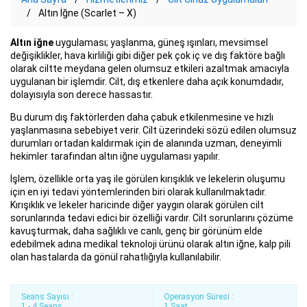
Altın İğne (Scarlet – X)
Altın iğne
uygulaması; yaşlanma, güneş ışınları, mevsimsel
değişiklikler, hava kirliliği gibi diğer pek çok iç ve dış faktöre bağlı
olarak ciltte meydana gelen olumsuz etkileri azaltmak amacıyla
uygulanan bir işlemdir. Cilt, dış etkenlere daha açık konumdadır,
dolayısıyla son derece hassastır.
Bu durum dış faktörlerden daha çabuk etkilenmesine ve hızlı
yaşlanmasına sebebiyet verir. Cilt üzerindeki sözü edilen olumsuz
durumları ortadan kaldırmak için de alanında uzman, deneyimli
hekimler tarafından altın iğne uygulaması yapılır.
İşlem, özellikle orta yaş ile görülen kırışıklık ve lekelerin oluşumu
için en iyi tedavi yöntemlerinden biri olarak kullanılmaktadır.
Kırışıklık ve lekeler haricinde diğer yaygın olarak görülen cilt
sorunlarında tedavi edici bir özelliği vardır. Cilt sorunlarını çözüme
kavuşturmak, daha sağlıklı ve canlı, genç bir görünüm elde
edebilmek adına medikal teknoloji ürünü olarak altın iğne, kalp pili
olan hastalarda da gönül rahatlığıyla kullanılabilir.
Seans Sayısı :
Operasyon Süresi :
1 - 4 Seans
1 Saat