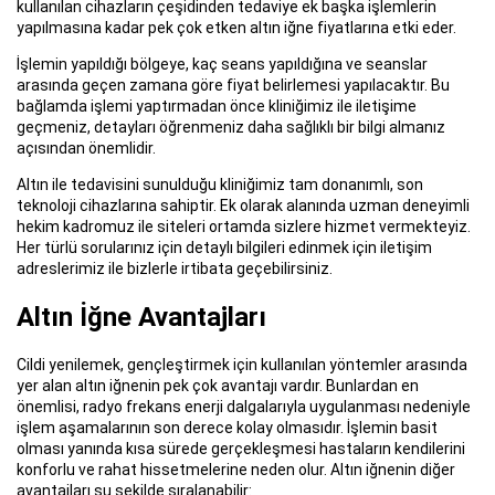
kullanılan cihazların çeşidinden tedaviye ek başka işlemlerin
yapılmasına kadar pek çok etken altın iğne fiyatlarına etki eder.
İşlemin yapıldığı bölgeye, kaç seans yapıldığına ve seanslar
arasında geçen zamana göre fiyat belirlemesi yapılacaktır. Bu
bağlamda işlemi yaptırmadan önce kliniğimiz ile iletişime
geçmeniz, detayları öğrenmeniz daha sağlıklı bir bilgi almanız
açısından önemlidir.
Altın ile tedavisini sunulduğu kliniğimiz tam donanımlı, son
teknoloji cihazlarına sahiptir. Ek olarak alanında uzman deneyimli
hekim kadromuz ile siteleri ortamda sizlere hizmet vermekteyiz.
Her türlü sorularınız için detaylı bilgileri edinmek için iletişim
adreslerimiz ile bizlerle irtibata geçebilirsiniz.
Altın İğne Avantajları
Cildi yenilemek, gençleştirmek için kullanılan yöntemler arasında
yer alan altın iğnenin pek çok avantajı vardır. Bunlardan en
önemlisi, radyo frekans enerji dalgalarıyla uygulanması nedeniyle
işlem aşamalarının son derece kolay olmasıdır. İşlemin basit
olması yanında kısa sürede gerçekleşmesi hastaların kendilerini
konforlu ve rahat hissetmelerine neden olur. Altın iğnenin diğer
avantajları şu şekilde sıralanabilir: