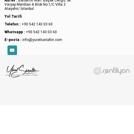
Adres :
Barbaros Mah. Başak Cengiz Sk.
Varyap Meridian A Blok No:1/C Villa 3
Ataşehir/ İstanbul
Yol Tarifi
Telefon :
+90 542 143 03 60
Whatsapp :
+90 542 143 03 60
E-posta :
info@yucelsarialtin.com
YouTube