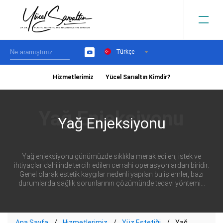
Türkçe
YouTube
Hizmetlerimiz
Yücel Sarıaltın Kimdir?
›
Yağ Enjeksiyonu
Yağ enjeksiyonu günümüzde sıklıkla merak edilen, istek ve
ihtiyaçlar dahilinde tercih edilen cerrahi operasyonlardan biridir.
Genel olarak estetik kaygılar nedenli yapılan bu işlemler, bazı
durumlarda sağlık sorunlarının çözümünde tedavi yöntemi...
Ana Sayfa
Hizmetlerimiz
Yüz Estetiği
Yağ