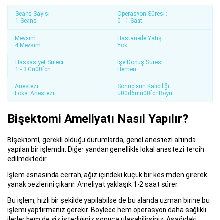
Seans Sayısı :
Operasyon Süresi :
1 Seans
0 - 1 Saat
Mevsim :
Hastanede Yatış :
4 Mevsim
Yok
Hassasiyet Süreci :
İşe Dönüş Süresi :
1 - 3 Gu00fcn
Hemen
Anestezi :
Sonuçların Kalıcılığı :
Lokal Anestezi
u00d6mu00fcr Boyu
Bişektomi Ameliyatı Nasıl Yapılır?
Bişektomi, gerekli olduğu durumlarda, genel anestezi altında
yapılan bir işlemdir. Diğer yandan genellikle lokal anestezi tercih
edilmektedir.
İşlem esnasında cerrah, ağız içindeki küçük bir kesimden girerek
yanak bezlerini çıkarır. Ameliyat yaklaşık 1-2 saat sürer.
Bu işlem, hızlı bir şekilde yapılabilse de bu alanda uzman birine bu
işlemi yaptırmanız gerekir. Böylece hem operasyon daha sağlıklı
ilerler hem de siz istediğiniz sonuca ulaşabilirsiniz. Aşağıdaki