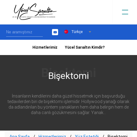
Türkçe
YouTube
Hizmetlerimiz
Yücel Sarıaltın Kimdir?
›
Bişektomi
İnsanların kendilerini daha güzel hissetmek için başvurduğu
tedavilerden biri de bişektomi işlemidir. Hollywood yanağı olarak
da adlandırılan bu yöntem yanakların hem daha belirgin hem de
daha canlı gözükmesini sağlar. Yanak...
Ana Sayfa
Hizmetlerimiz
Yüz Estetiği
Bişektomi