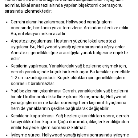
adımlar, lokal anestezi altında yapılan bişektomi operasyonu
sırasında izlenmektedir:
Cerrahi alanın hazırlanması:
Hollywood yanağı işlemi
öncesinde, hastanın yüzü temizlenir. Ardından sterilize edilir.
Bu, enfeksiyon riskini azaltır.
Anestezi uygulaması:
Hastanın yüzüne lokal anestezi
uygulanır. Bu, Hollywood yanağı işlemi sırasında ağrıyı önler.
Anestezi, genellikle iğne aracılığıyla yanak bölgesine enjekte
edilir.
Kesilerin yapılması:
Yanaklardaki yağ bezlerine erişmek için,
cerrah yanak içinde küçük bir kesik açar. Bu kesikler genellikle
1-2 cm uzunluğundadır. Küçük oldukları için genellikle işlem
sonrası iz bırakmazlar.
Yağ bezlerinin çıkarılması:
Cerrah, yanaklardaki yağ bezlerini
bir alet kullanarak dikkatlice çıkarır. Bu aşamada, Hollywood
yanağı işleminin ne kadar süreceği hem kişinin ihtiyaçlarına
hem de yanaklarının şekline bağlı olarak değişebilir.
Kesiklerin kapatılması:
Yağ bezleri çıkarıldıktan sonra, cerrah
kesiyi dikkatlice kapatır. Çoğu durumda, dikişler kendiliğinden
emilir. Böylece işlem sonrası iz kalmaz.
İyileşme süreci:
Hollywood yanağı işlemi sonrasında iyileşme