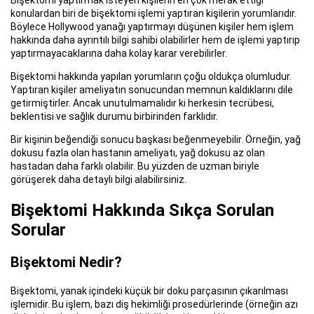
Bişektomi yaptırmak isteyen kişilerin en çok merak ettiği
konulardan biri de bişektomi işlemi yaptıran kişilerin yorumlarıdır.
Böylece Hollywood yanağı yaptırmayı düşünen kişiler hem işlem
hakkında daha ayrıntılı bilgi sahibi olabilirler hem de işlemi yaptırıp
yaptırmayacaklarına daha kolay karar verebilirler.
Bişektomi hakkında yapılan yorumların çoğu oldukça olumludur.
Yaptıran kişiler ameliyatın sonucundan memnun kaldıklarını dile
getirmiştirler. Ancak unutulmamalıdır ki herkesin tecrübesi,
beklentisi ve sağlık durumu birbirinden farklıdır.
Bir kişinin beğendiği sonucu başkası beğenmeyebilir. Örneğin, yağ
dokusu fazla olan hastanın ameliyatı, yağ dokusu az olan
hastadan daha farklı olabilir. Bu yüzden de uzman biriyle
görüşerek daha detaylı bilgi alabilirsiniz.
Bişektomi Hakkında Sıkça Sorulan
Sorular
Bişektomi Nedir?
Bişektomi, yanak içindeki küçük bir doku parçasının çıkarılması
işlemidir. Bu işlem, bazı diş hekimliği prosedürlerinde (örneğin azı