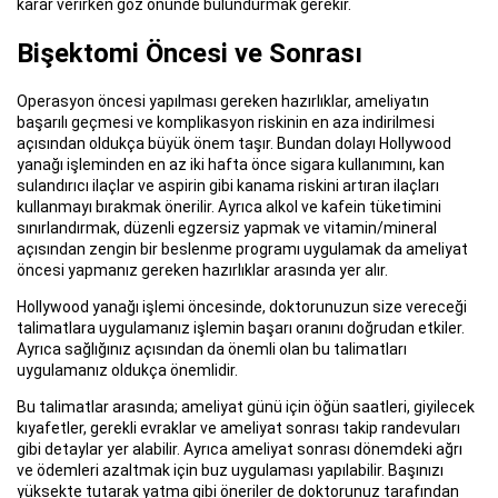
karar verirken göz önünde bulundurmak gerekir.
Bişektomi Öncesi ve Sonrası
Operasyon öncesi yapılması gereken hazırlıklar, ameliyatın
başarılı geçmesi ve komplikasyon riskinin en aza indirilmesi
açısından oldukça büyük önem taşır. Bundan dolayı Hollywood
yanağı işleminden en az iki hafta önce sigara kullanımını, kan
sulandırıcı ilaçlar ve aspirin gibi kanama riskini artıran ilaçları
kullanmayı bırakmak önerilir. Ayrıca alkol ve kafein tüketimini
sınırlandırmak, düzenli egzersiz yapmak ve vitamin/mineral
açısından zengin bir beslenme programı uygulamak da ameliyat
öncesi yapmanız gereken hazırlıklar arasında yer alır.
Hollywood yanağı işlemi öncesinde, doktorunuzun size vereceği
talimatlara uygulamanız işlemin başarı oranını doğrudan etkiler.
Ayrıca sağlığınız açısından da önemli olan bu talimatları
uygulamanız oldukça önemlidir.
Bu talimatlar arasında; ameliyat günü için öğün saatleri, giyilecek
kıyafetler, gerekli evraklar ve ameliyat sonrası takip randevuları
gibi detaylar yer alabilir. Ayrıca ameliyat sonrası dönemdeki ağrı
ve ödemleri azaltmak için buz uygulaması yapılabilir. Başınızı
yüksekte tutarak yatma gibi öneriler de doktorunuz tarafından