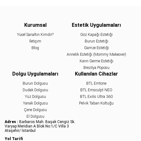
Kurumsal
Estetik Uygulamaları
Yücel Sarıaltın Kimdir?
Göz Kapağı Estetiği
İletişim
Burun Estetiği
Blog
Gamze Estetiği
Annelik Estetiği (Mommy Makeover)
Karın Germe Estetiği
Brezilya Poposu
Dolgu Uygulamaları
Kullanılan Cihazlar
Burun Dolgusu
BTL Emtone
Dudak Dolgusu
BTL Emsculpt NEO
Yüz Dolgusu
BTL Exilis Ultra 360
Yanak Dolgusu
Pelvik Taban Koltuğu
Çene Dolgusu
El Dolgusu
Adres :
Barbaros Mah. Başak Cengiz Sk.
Varyap Meridian A Blok No:1/C Villa 3
Ataşehir/ İstanbul
Yol Tarifi