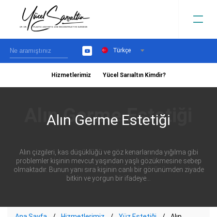
Türkçe
YouTube
Hizmetlerimiz
Yücel Sarıaltın Kimdir?
›
Alın Germe Estetiği
Alın çizgileri, kas düşüklüğü ve göz kenarlarında yığılma gibi
problemler kişinin mevcut yaşından yaşlı gözükmesine sebep
olmaktadır. Bunun yanı sıra kişinin canlı bir görünümden ziyade
bitkin ve yorgun bir ifadeye...
Ana Sayfa
Hizmetlerimiz
Yüz Estetiği
Alın