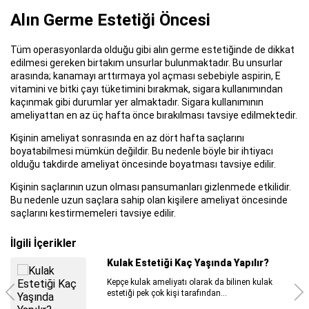
Alın Germe Estetiği Öncesi
Tüm operasyonlarda olduğu gibi alın germe estetiğinde de dikkat
edilmesi gereken birtakım unsurlar bulunmaktadır. Bu unsurlar
arasında; kanamayı arttırmaya yol açması sebebiyle aspirin, E
vitamini ve bitki çayı tüketimini bırakmak, sigara kullanımından
kaçınmak gibi durumlar yer almaktadır. Sigara kullanımının
ameliyattan en az üç hafta önce bırakılması tavsiye edilmektedir.
Kişinin ameliyat sonrasında en az dört hafta saçlarını
boyatabilmesi mümkün değildir. Bu nedenle böyle bir ihtiyacı
olduğu takdirde ameliyat öncesinde boyatması tavsiye edilir.
Kişinin saçlarının uzun olması pansumanları gizlenmede etkilidir.
Bu nedenle uzun saçlara sahip olan kişilere ameliyat öncesinde
saçlarını kestirmemeleri tavsiye edilir.
İlgili İçerikler
Cilt Lekeleri Nasıl Geçer?
Güneş ışığına maruz kalma, yaşlılık, hormonal
değişiklikler, ilaç kullanımı ve ...