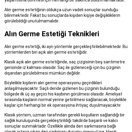
yaşantısına dönmesi için herhangi bir sakınca bulunmamaktadır.
Alın germe estetiğinin oldukça uzun vadeli sonuçlar sunduğu
bilinmektedir. Fakat bu sonuçlarda kişiden kişiye değişikliklerin
görülebildiği unutulmamalıdır.
Alın Germe Estetiği Teknikleri
Alın germe estetiği, iki ayrı yöntemle gerçekleştirilebilmektedir. Bu
yöntemlerden biri açık alın germe estetiğidir.
Klasik açık alın germe estetiğinde, saç çizgisinin beş santimetre
gerisinde iz kalması olasıdır. Saç ile gizleneceği için bu çizginin
dışarıdan görülebilmesi mümkün değildir.
Böylelikle kişilerin alın germe operasyonu geçirdikleri
anlaşılmayacaktır. Saçlı deride gizlenen bu çizginin bulunduğu
bölgede ilk üç ay geçici his kaybının görülmesi olasıdır. Ameliyat
sırasında kaşların normal yerine getirilmesi sağlanacak, böylelikle
kaşlar için herhangi bir ek operasyona ihtiyaç duyulmayacaktır.
Klasik yöntem, uzman tarafından gerekli koşulların sağlandığı bir
sağlık kuruluşunda gerçekleştirildiği takdirde başarılı ve kalıcı
sonuçlar sunmaktadır. Özellikle alında deri sarkmasına bağlı
olarak ortaya çıkan deri sarkması durumu mevcut ise, klasik