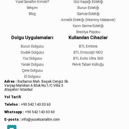
Yücel Sarıaltın Kimdir?
Göz Kapağı Estetiği
İletişim
Burun Estetiği
Blog
Gamze Estetiği
Annelik Estetiği (Mommy Makeover)
Karın Germe Estetiği
Brezilya Poposu
Dolgu Uygulamaları
Kullanılan Cihazlar
Burun Dolgusu
BTL Emtone
Dudak Dolgusu
BTL Emsculpt NEO
Yüz Dolgusu
BTL Exilis Ultra 360
Yanak Dolgusu
Pelvik Taban Koltuğu
Çene Dolgusu
El Dolgusu
Adres :
Barbaros Mah. Başak Cengiz Sk.
Varyap Meridian A Blok No:1/C Villa 3
Ataşehir/ İstanbul
Yol Tarifi
Telefon :
+90 542 143 03 60
Whatsapp :
+90 542 143 03 60
E-posta :
info@yucelsarialtin.com