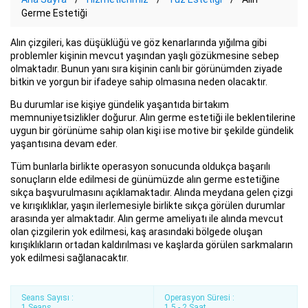
Germe Estetiği
Alın çizgileri, kas düşüklüğü ve göz kenarlarında yığılma gibi
problemler kişinin mevcut yaşından yaşlı gözükmesine sebep
olmaktadır. Bunun yanı sıra kişinin canlı bir görünümden ziyade
bitkin ve yorgun bir ifadeye sahip olmasına neden olacaktır.
Bu durumlar ise kişiye gündelik yaşantıda birtakım
memnuniyetsizlikler doğurur. Alın germe estetiği ile beklentilerine
uygun bir görünüme sahip olan kişi ise motive bir şekilde gündelik
yaşantısına devam eder.
Tüm bunlarla birlikte operasyon sonucunda oldukça başarılı
sonuçların elde edilmesi de günümüzde alın germe estetiğine
sıkça başvurulmasını açıklamaktadır. Alında meydana gelen çizgi
ve kırışıklıklar, yaşın ilerlemesiyle birlikte sıkça görülen durumlar
arasında yer almaktadır. Alın germe ameliyatı ile alında mevcut
olan çizgilerin yok edilmesi, kaş arasındaki bölgede oluşan
kırışıklıkların ortadan kaldırılması ve kaşlarda görülen sarkmaların
yok edilmesi sağlanacaktır.
Seans Sayısı :
Operasyon Süresi :
1 Seans
1.5 - 2 Saat