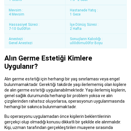
Mevsim :
Hastanede Yatış :
4 Mevsim
1 Gece
Hassasiyet Süreci :
İşe Dönüş Süresi :
7-10 Gu00fcn
2 Hafta
Anestezi :
Sonuçların Kalıcılığı :
Genel Anestezi
u00d6mu00fcr Boyu
Alın Germe Estetiği Kimlere
Uygulanır?
Alın germe estetiği için herhangi bir yaş sınırlaması veya engel
bulunmamaktadır. Gerektiği takdirde yaşı ilerlememiş olan kişilere
de alın germe estetiği uygulanabilmektedir. Yaşı ilerlemiş kişilerin,
genel sağlık durumunda herhangi bir problem yoksa ve alın
çizgilerinden rahatsız oluyorlarsa, operasyonun uygulanmasında
herhangi bir sakınca bulunmamaktadır.
Bu operasyonu uygulamadan önce kişilerin beklentilerinin
gerçekçi olup olmadığı konusu dikkatli bir şekilde ele alınmalıdır.
Kişi, uzman tarafından gerçekleştirilen muayene sırasında