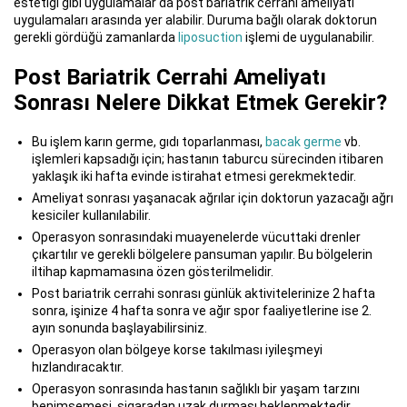
estetiği gibi uygulamalar da post bariatrik cerrahi ameliyatı
uygulamaları arasında yer alabilir. Duruma bağlı olarak doktorun
gerekli gördüğü zamanlarda
liposuction
işlemi de uygulanabilir.
Post Bariatrik Cerrahi Ameliyatı
Sonrası Nelere Dikkat Etmek Gerekir?
Bu işlem karın germe, gıdı toparlanması,
bacak germe
vb.
işlemleri kapsadığı için; hastanın taburcu sürecinden itibaren
yaklaşık iki hafta evinde istirahat etmesi gerekmektedir.
Ameliyat sonrası yaşanacak ağrılar için doktorun yazacağı ağrı
kesiciler kullanılabilir.
Operasyon sonrasındaki muayenelerde vücuttaki drenler
çıkartılır ve gerekli bölgelere pansuman yapılır. Bu bölgelerin
iltihap kapmamasına özen gösterilmelidir.
Post bariatrik cerrahi sonrası günlük aktivitelerinize 2 hafta
sonra, işinize 4 hafta sonra ve ağır spor faaliyetlerine ise 2.
ayın sonunda başlayabilirsiniz.
Operasyon olan bölgeye korse takılması iyileşmeyi
hızlandıracaktır.
Operasyon sonrasında hastanın sağlıklı bir yaşam tarzını
benimsemesi, sigaradan uzak durması beklenmektedir.