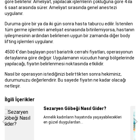
göre belirlenir. Ameliyat, yapılacak işlemlerin çokluğuna göre 4 ila
6 saat arasında sürer. Ameliyat sırasında genel anestezi
uygulanır.
Duruma göre bir ya da iki gün sonra hasta taburcu edilir. İstenilen
tüm germe işlemleri ameliyat esnasında bitirilemiyorsa, hastanın
iyileşmesinin ardından belirlenen uygun bir zamanda diğer body
lifting işlemleri uygulanır.
4500 €’dan başlayan post bariatrik cerrahi fiyatları, operasyonun
detaylarına göre değişir. Uygulamanın vücudun hangi bölgelerinde
yapılacağı, fiyatın belirlenmesi noktasında etkilidir.
Nasıl bir operasyon istediğinizi belirttikten sonra hekiminiz,
durumunuzu değerlendirir. Bu sayede fiyatın ne kadar olacağı
netleşir.
İlgili İçerikler
Kimler Brazilian Butt Lift için Uygun
Adaydır?
Brazilian Butt Lift estetiği ile vücuda uygun
teknikler kullanılarak, istenen görünüme
ulaşmak mümkündür.