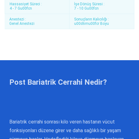
Hassasiyet Süreci :
İşe Dönüş Süresi :
4 - 7 Gu00fcn
7 - 10 Gu00fcn
Anestezi :
Sonuçların Kalıcılığı :
Genel Anestezi
u00d6mu00fcr Boyu
Post Bariatrik Cerrahi Nedir?
Bariatrik cerrahi sonrası kilo veren hastanın vücut
fonksiyonları düzene girer ve daha sağlıklı bir yaşam