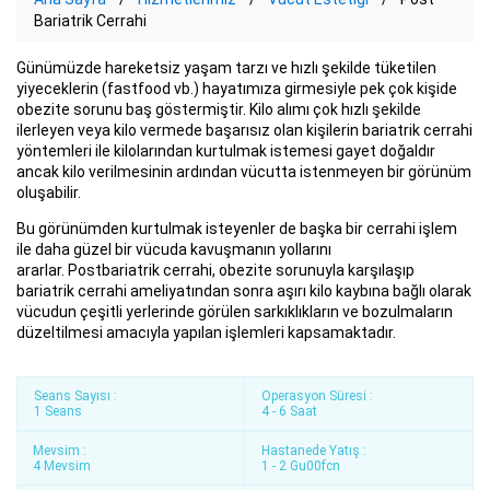
Bariatrik Cerrahi
Günümüzde hareketsiz yaşam tarzı ve hızlı şekilde tüketilen
yiyeceklerin (fastfood vb.) hayatımıza girmesiyle pek çok kişide
obezite sorunu baş göstermiştir. Kilo alımı çok hızlı şekilde
ilerleyen veya kilo vermede başarısız olan kişilerin bariatrik cerrahi
yöntemleri ile kilolarından kurtulmak istemesi gayet doğaldır
ancak kilo verilmesinin ardından vücutta istenmeyen bir görünüm
oluşabilir.
Bu görünümden kurtulmak isteyenler de başka bir cerrahi işlem
ile daha güzel bir vücuda kavuşmanın yollarını
ararlar. Postbariatrik cerrahi, obezite sorunuyla karşılaşıp
bariatrik cerrahi ameliyatından sonra aşırı kilo kaybına bağlı olarak
vücudun çeşitli yerlerinde görülen sarkıklıkların ve bozulmaların
düzeltilmesi amacıyla yapılan işlemleri kapsamaktadır.
Seans Sayısı :
Operasyon Süresi :
1 Seans
4 - 6 Saat
Mevsim :
Hastanede Yatış :
4 Mevsim
1 - 2 Gu00fcn