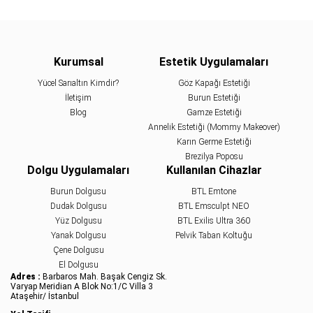
Kurumsal
Estetik Uygulamaları
Yücel Sarıaltın Kimdir?
Göz Kapağı Estetiği
İletişim
Burun Estetiği
Blog
Gamze Estetiği
Annelik Estetiği (Mommy Makeover)
Karın Germe Estetiği
Brezilya Poposu
Dolgu Uygulamaları
Kullanılan Cihazlar
Burun Dolgusu
BTL Emtone
Dudak Dolgusu
BTL Emsculpt NEO
Yüz Dolgusu
BTL Exilis Ultra 360
Yanak Dolgusu
Pelvik Taban Koltuğu
Çene Dolgusu
El Dolgusu
Adres :
Barbaros Mah. Başak Cengiz Sk.
Varyap Meridian A Blok No:1/C Villa 3
Ataşehir/ İstanbul