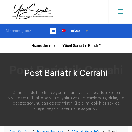
Türkçe
YouTube
Hizmetlerimiz
Yücel Sarıaltın Kimdir?
›
Post Bariatrik Cerrahi
Günümüzde hareketsiz yaşam tarzı ve hızlı şekilde tüketilen
yiyeceklerin (fastfood vb.) hayatımıza girmesiyle pek çok kişide
obezite sorunu baş göstermiştir. Kilo alımı çok hızlı şekilde
ilerleyen veya kilo vermede başarısız...
Ana Sayfa
Hizmetlerimiz
Vücut Estetiği
Post