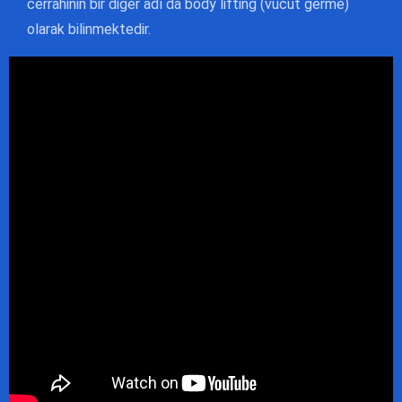
cerrahinin bir diğer adı da body lifting (vücut germe)
olarak bilinmektedir.