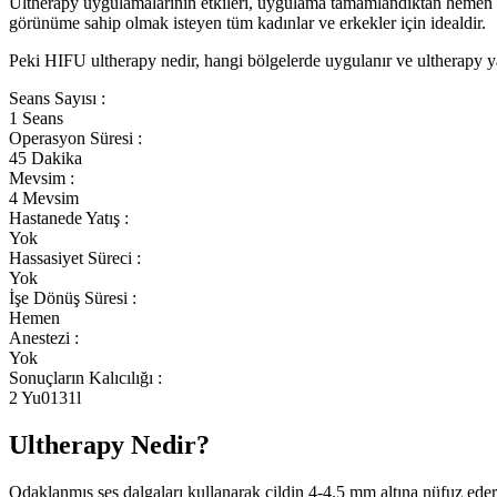
Ultherapy uygulamalarının etkileri, uygulama tamamlandıktan hemen so
görünüme sahip olmak isteyen tüm kadınlar ve erkekler için idealdir.
Peki HIFU ultherapy nedir, hangi bölgelerde uygulanır ve ultherapy y
Seans Sayısı :
1 Seans
Operasyon Süresi :
45 Dakika
Mevsim :
4 Mevsim
Hastanede Yatış :
Yok
Hassasiyet Süreci :
Yok
İşe Dönüş Süresi :
Hemen
Anestezi :
Yok
Sonuçların Kalıcılığı :
2 Yu0131l
Ultherapy Nedir?
Odaklanmış ses dalgaları kullanarak cildin 4-4.5 mm altına nüfuz eder