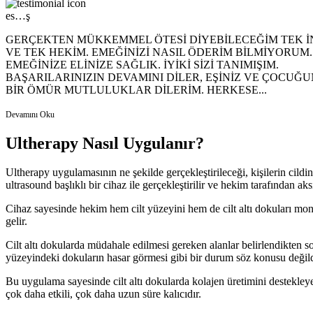
es…ş
GERÇEKTEN MÜKKEMMEL ÖTESİ DİYEBİLECEĞİM TEK 
VE TEK HEKİM. EMEĞİNİZİ NASIL ÖDERİM BİLMİYORUM.
EMEĞİNİZE ELİNİZE SAĞLIK. İYİKİ SİZİ TANIMIŞIM.
BAŞARILARINIZIN DEVAMINI DİLER, EŞİNİZ VE ÇOCUĞ
BİR ÖMÜR MUTLULUKLAR DİLERİM. HERKESE...
Devamını Oku
Ultherapy Nasıl Uygulanır?
Ultherapy uygulamasının ne şekilde gerçekleştirileceği, kişilerin cildi
ultrasound başlıklı bir cihaz ile gerçekleştirilir ve hekim tarafından a
Cihaz sayesinde hekim hem cilt yüzeyini hem de cilt altı dokuları mon
gelir.
Cilt altı dokularda müdahale edilmesi gereken alanlar belirlendikten sonr
yüzeyindeki dokuların hasar görmesi gibi bir durum söz konusu değild
Bu uygulama sayesinde cilt altı dokularda kolajen üretimini destekleyen
çok daha etkili, çok daha uzun süre kalıcıdır.