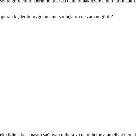
nra görülebilir. Derin dokular da dahil olmak üzere cildin farklı katm
aptıran kişiler bu uygulamanın sonuçlarını ne zaman görür?
ek cildin sıkılaşmasını sağlayan ulthera ya da ultherapy, ameliyat gere