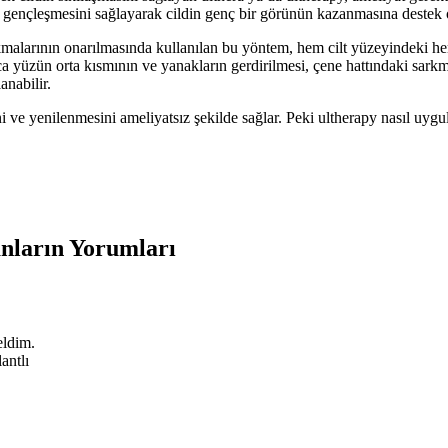
e gençleşmesini sağlayarak cildin genç bir görünün kazanmasına destek 
kmalarının onarılmasında kullanılan bu yöntem, hem cilt yüzeyindeki hem
 yüzün orta kısmının ve yanakların gerdirilmesi, çene hattındaki sarkmala
anabilir.
i ve yenilenmesini ameliyatsız şekilde sağlar. Peki ultherapy nasıl uygu
nların Yorumları
eldim.
antlı