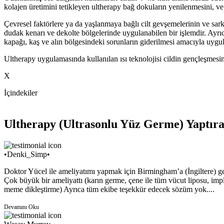
kolajen üretimini tetikleyen ultherapy bağ dokuların yenilenmesini, v
Çevresel faktörlere ya da yaşlanmaya bağlı cilt gevşemelerinin ve sar
dudak kenarı ve dekolte bölgelerinde uygulanabilen bir işlemdir. Ayrıca
kapağı, kaş ve alın bölgesindeki sorunların giderilmesi amacıyla uygul
Ultherapy uygulamasında kullanılan ısı teknolojisi cildin gençleşmesin
X
İçindekiler
Ultherapy (Ultrasonlu Yüz Germe) Yaptıra
•Denki_Simp•
Doktor Yücel ile ameliyatımı yapmak için Birmingham’a (İngiltere) g
Çok büyük bir ameliyattı (karın germe, çene ile tüm vücut liposu, impl
meme dikleştirme) Ayrıca tüm ekibe teşekkür edecek sözüm yok....
Devamını Oku