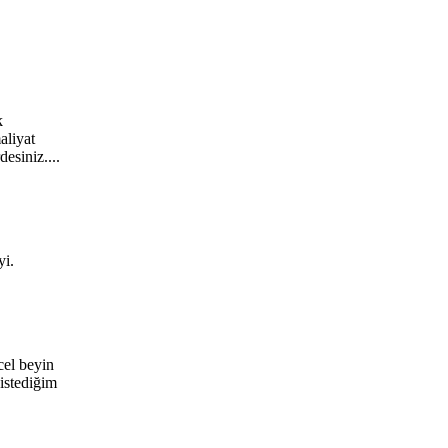
k
aliyat
esiniz....
yi.
cel beyin
 istediğim