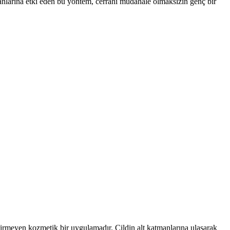
anlarına etki eden bu yöntem, cerrahi müdahale olmaksızın genç bir
ktirmeyen kozmetik bir uygulamadır. Cildin alt katmanlarına ulaşarak