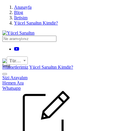
›
Anasayfa
Blog
İletişim
Yücel Sarıaltın Kimdir?
YouTube
Türkçe
Hizmetlerimiz
Yücel Sarıaltın Kimdir?
Sizi Arayalım
Hemen Ara
Whatsapp