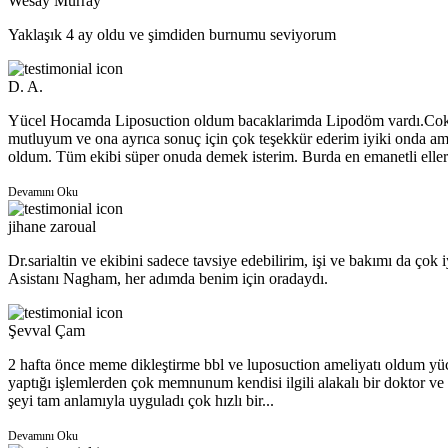
Wesay Murray
Yaklaşık 4 ay oldu ve şimdiden burnumu seviyorum
D. A.
Yücel Hocamda Liposuction oldum bacaklarimda Lipodöm vardı.Co
mutluyum ve ona ayrıca sonuç için çok teşekkür ederim iyiki onda am
oldum. Tüm ekibi süper onuda demek isterim. Burda en emanetli ellerd
Devamını Oku
jihane zaroual
Dr.sarialtin ve ekibini sadece tavsiye edebilirim, işi ve bakımı da çok i
Asistanı Nagham, her adımda benim için oradaydı.
Şevval Çam
2 hafta önce meme dikleştirme bbl ve luposuction ameliyatı oldum yü
yaptığı işlemlerden çok memnunum kendisi ilgili alakalı bir doktor ve
şeyi tam anlamıyla uyguladı çok hızlı bir...
Devamını Oku