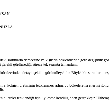
İNSAN
UNUZLA
ndeki sorunların derecesine ve kişilerin beklentilerine göre değişiklik g
ksi gerekli görülmediği sürece tek seansta tamamlanır.
itör üzerinden detaylı şekilde görüntüleyebilir. Böylelikle sorunların 
a, kolajen üretiminin tetiklenmesi adına bu bölgelere ısı enerjisi gönderil
ir.
 hücreler tetiklendiği için, iyileşme kendiliğinden gerçekleşir. Ultherap