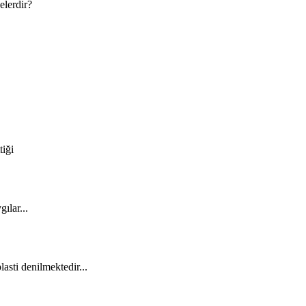
elerdir?
iği
ılar...
asti denilmektedir...