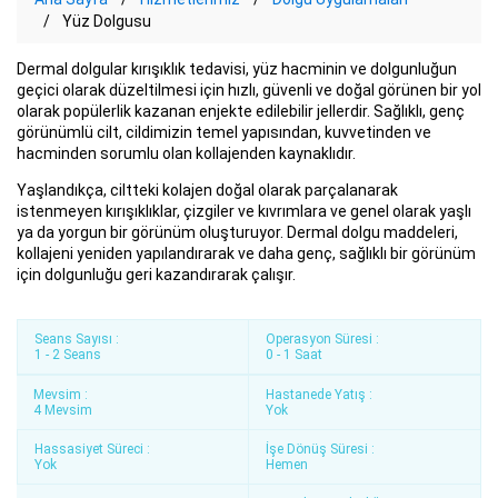
Yüz Dolgusu
Dermal dolgular kırışıklık tedavisi, yüz hacminin ve dolgunluğun
geçici olarak düzeltilmesi için hızlı, güvenli ve doğal görünen bir yol
olarak popülerlik kazanan enjekte edilebilir jellerdir. Sağlıklı, genç
görünümlü cilt, cildimizin temel yapısından, kuvvetinden ve
hacminden sorumlu olan kollajenden kaynaklıdır.
Yaşlandıkça, ciltteki kolajen doğal olarak parçalanarak
istenmeyen kırışıklıklar, çizgiler ve kıvrımlara ve genel olarak yaşlı
ya da yorgun bir görünüm oluşturuyor. Dermal dolgu maddeleri,
kollajeni yeniden yapılandırarak ve daha genç, sağlıklı bir görünüm
için dolgunluğu geri kazandırarak çalışır.
Seans Sayısı :
Operasyon Süresi :
1 - 2 Seans
0 - 1 Saat
Mevsim :
Hastanede Yatış :
4 Mevsim
Yok
Hassasiyet Süreci :
İşe Dönüş Süresi :
Yok
Hemen