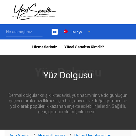
Türkçe
YouTube
Hizmetlerimiz
Yücel Sarıaltın Kimdir?
›
Yüz Dolgusu
Dermal dolgular kırışıklık tedavisi, yüz hacminin ve dolgunluğun
geçici olarak düzeltilmesi için hızlı, güvenli ve doğal görünen bir
yol olarak popülerlik kazanan enjekte edilebilir jellerdir. Sağlıklı,
genç görünümlü cilt, cildimizin...
Ana Sayfa
Hizmetlerimiz
Dolgu Uygulamaları