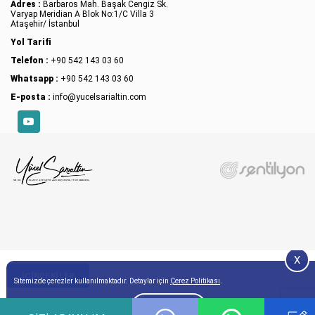
Adres :
Barbaros Mah. Başak Cengiz Sk.
Varyap Meridian A Blok No:1/C Villa 3
Ataşehir/ İstanbul
Yol Tarifi
Telefon :
+90 542 143 03 60
Whatsapp :
+90 542 143 03 60
E-posta :
info@yucelsarialtin.com
YouTube
X
İÇINDEKILER
Sitemizde çerezler kullanılmaktadır. Detaylar için
Çerez Politikası
.
Onay