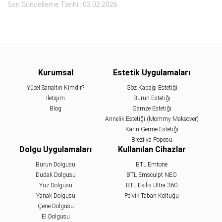
Son Güncelleme Tarihi : 03.02.2026
Kurumsal
Estetik Uygulamaları
Yücel Sarıaltın Kimdir?
Göz Kapağı Estetiği
İletişim
Burun Estetiği
Blog
Gamze Estetiği
Annelik Estetiği (Mommy Makeover)
Karın Germe Estetiği
Brezilya Poposu
Dolgu Uygulamaları
Kullanılan Cihazlar
Burun Dolgusu
BTL Emtone
Dudak Dolgusu
BTL Emsculpt NEO
Yüz Dolgusu
BTL Exilis Ultra 360
Yanak Dolgusu
Pelvik Taban Koltuğu
Çene Dolgusu
El Dolgusu