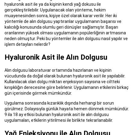
hyaluronik asit ile ya da kişinin kendi yağ dokusu ile
gerçekleştirilebilir. Uygulanacak olan yönteme, hekim
muayenesinden sonra, kişiye özel olarak karar verilir. Her iki
yöntemle de alın dolgusu yaptıranlar uygulamanın başarısı ve
kalıcılığı konusunda olumlu geri dönüşler sağlamıştır. Başarı
oranlarının yüksek olması uygulamanın popülerliğinin artmasına
neden olmuştur. Peki bu yöntemler ile alın dolgusu nasıl yapılır ve
işlem detayları nelerdir?
Hyaluronik Asit ile Alın Dolgusu
Alın dolgusu laboratuvar ortamında hazırlanan ve kişinin
vücudunda da doğal olarak bulunan hyaluronik asit ile yapılabilir.
Kullanılacak olan dolgu miktarı enjeksiyon sayısına ve ciltteki
kırışıklığın derecesine göre belirlenir. Uygulamanın etkilerini birkaç
gün içerisinde görmek mümkündür.
Uygulama sonrasında kızarıklık dışında herhangi bir sorun
görülmez. Dolayısıyla günlük hayata hemen dönmek mümkündür.
9 ila 18 ay etkisi bulunan hyaluronik asit ile alın dolgusu
uygulamaları, etkilerin yitirilmesi ile birlikte tekrarlanabilir.
Yağ Enjeksiyonu ile Alın Dolgusu