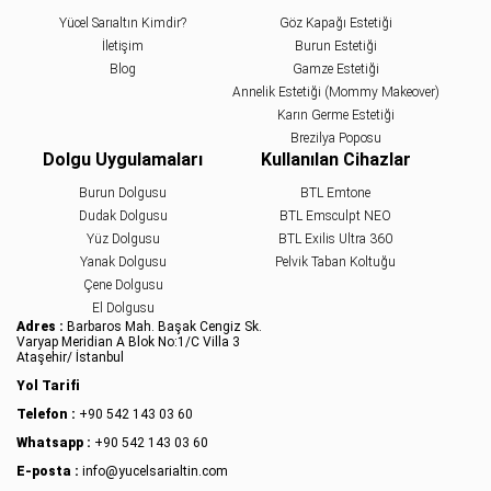
Yücel Sarıaltın Kimdir?
Göz Kapağı Estetiği
İletişim
Burun Estetiği
Blog
Gamze Estetiği
Annelik Estetiği (Mommy Makeover)
Karın Germe Estetiği
Brezilya Poposu
Dolgu Uygulamaları
Kullanılan Cihazlar
Burun Dolgusu
BTL Emtone
Dudak Dolgusu
BTL Emsculpt NEO
Yüz Dolgusu
BTL Exilis Ultra 360
Yanak Dolgusu
Pelvik Taban Koltuğu
Çene Dolgusu
El Dolgusu
Adres :
Barbaros Mah. Başak Cengiz Sk.
Varyap Meridian A Blok No:1/C Villa 3
Ataşehir/ İstanbul
Yol Tarifi
Telefon :
+90 542 143 03 60
Whatsapp :
+90 542 143 03 60
E-posta :
info@yucelsarialtin.com