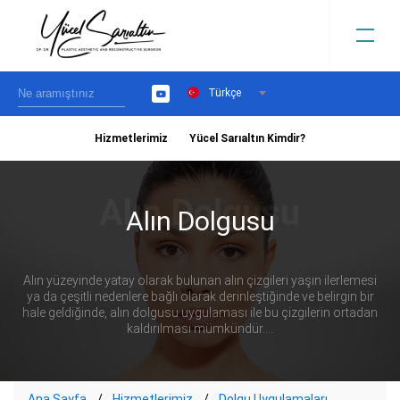
Türkçe
YouTube
Hizmetlerimiz
Yücel Sarıaltın Kimdir?
›
Alın Dolgusu
Alın yüzeyinde yatay olarak bulunan alın çizgileri yaşın ilerlemesi
ya da çeşitli nedenlere bağlı olarak derinleştiğinde ve belirgin bir
hale geldiğinde, alın dolgusu uygulaması ile bu çizgilerin ortadan
kaldırılması mümkündür....
Ana Sayfa
Hizmetlerimiz
Dolgu Uygulamaları