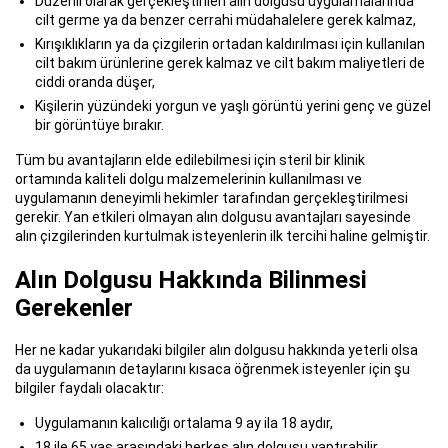
Düzenli olarak gerçekleştirilen alın dolgusu uygulamalarında
cilt germe ya da benzer cerrahi müdahalelere gerek kalmaz,
Kırışıklıkların ya da çizgilerin ortadan kaldırılması için kullanılan
cilt bakım ürünlerine gerek kalmaz ve cilt bakım maliyetleri de
ciddi oranda düşer,
Kişilerin yüzündeki yorgun ve yaşlı görüntü yerini genç ve güzel
bir görüntüye bırakır.
Tüm bu avantajların elde edilebilmesi için steril bir klinik
ortamında kaliteli dolgu malzemelerinin kullanılması ve
uygulamanın deneyimli hekimler tarafından gerçekleştirilmesi
gerekir. Yan etkileri olmayan alın dolgusu avantajları sayesinde
alın çizgilerinden kurtulmak isteyenlerin ilk tercihi haline gelmiştir.
Alın Dolgusu Hakkında Bilinmesi
Gerekenler
Her ne kadar yukarıdaki bilgiler alın dolgusu hakkında yeterli olsa
da uygulamanın detaylarını kısaca öğrenmek isteyenler için şu
bilgiler faydalı olacaktır:
Uygulamanın kalıcılığı ortalama 9 ay ila 18 aydır,
18 ile 65 yaş arasındaki herkes alın dolgusu yaptırabilir,