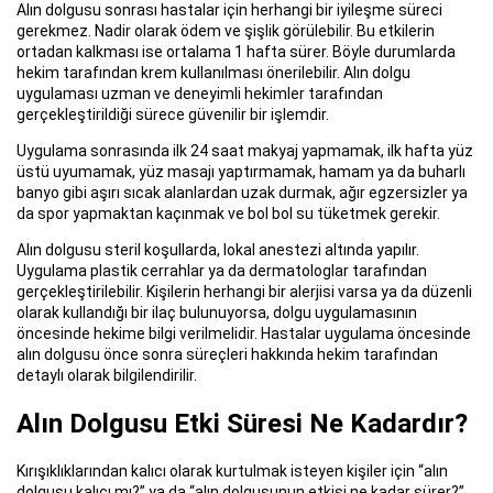
Alın dolgusu sonrası hastalar için herhangi bir iyileşme süreci
gerekmez. Nadir olarak ödem ve şişlik görülebilir. Bu etkilerin
ortadan kalkması ise ortalama 1 hafta sürer. Böyle durumlarda
hekim tarafından krem kullanılması önerilebilir. Alın dolgu
uygulaması uzman ve deneyimli hekimler tarafından
gerçekleştirildiği sürece güvenilir bir işlemdir.
Uygulama sonrasında ilk 24 saat makyaj yapmamak, ilk hafta yüz
üstü uyumamak, yüz masajı yaptırmamak, hamam ya da buharlı
banyo gibi aşırı sıcak alanlardan uzak durmak, ağır egzersizler ya
da spor yapmaktan kaçınmak ve bol bol su tüketmek gerekir.
Alın dolgusu steril koşullarda, lokal anestezi altında yapılır.
Uygulama plastik cerrahlar ya da dermatologlar tarafından
gerçekleştirilebilir. Kişilerin herhangi bir alerjisi varsa ya da düzenli
olarak kullandığı bir ilaç bulunuyorsa, dolgu uygulamasının
öncesinde hekime bilgi verilmelidir. Hastalar uygulama öncesinde
alın dolgusu önce sonra süreçleri hakkında hekim tarafından
detaylı olarak bilgilendirilir.
Alın Dolgusu Etki Süresi Ne Kadardır?
Kırışıklıklarından kalıcı olarak kurtulmak isteyen kişiler için “alın
dolgusu kalıcı mı?” ya da “alın dolgusunun etkisi ne kadar sürer?”