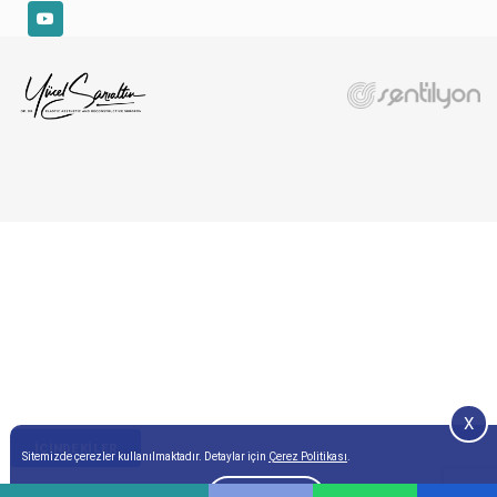
YouTube
X
İÇINDEKILER
Sitemizde çerezler kullanılmaktadır. Detaylar için
Çerez Politikası
.