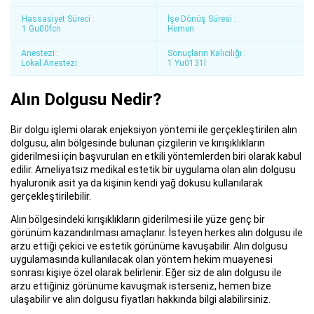
Hassasiyet Süreci :
İşe Dönüş Süresi :
1 Gu00fcn
Hemen
Anestezi :
Sonuçların Kalıcılığı :
Lokal Anestezi
1 Yu0131l
Alın Dolgusu Nedir?
Bir dolgu işlemi olarak enjeksiyon yöntemi ile gerçekleştirilen alın
dolgusu, alın bölgesinde bulunan çizgilerin ve kırışıklıkların
giderilmesi için başvurulan en etkili yöntemlerden biri olarak kabul
edilir. Ameliyatsız medikal estetik bir uygulama olan alın dolgusu
hyaluronik asit ya da kişinin kendi yağ dokusu kullanılarak
gerçekleştirilebilir.
Alın bölgesindeki kırışıklıkların giderilmesi ile yüze genç bir
görünüm kazandırılması amaçlanır. İsteyen herkes alın dolgusu ile
arzu ettiği çekici ve estetik görünüme kavuşabilir. Alın dolgusu
uygulamasında kullanılacak olan yöntem hekim muayenesi
sonrası kişiye özel olarak belirlenir. Eğer siz de alın dolgusu ile
arzu ettiğiniz görünüme kavuşmak isterseniz, hemen bize
ulaşabilir ve alın dolgusu fiyatları hakkında bilgi alabilirsiniz.