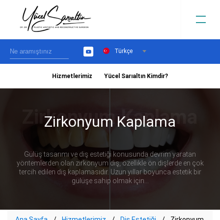
Türkçe
YouTube
Hizmetlerimiz
Yücel Sarıaltın Kimdir?
›
Zirkonyum Kaplama
Gülüş tasarımı ve diş estetiği konusunda devrim yaratan
yöntemlerden olan zirkonyum diş, özellikle ön dişlerde en çok
tercih edilen diş kaplamasıdır. Uzun yıllar boyunca estetik bir
gülüşe sahip olmak için...
Ana Sayfa
Hizmetlerimiz
Diş Estetiği
Zirkonyum