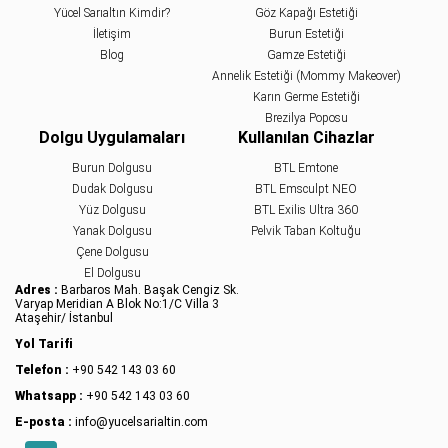
Yücel Sarıaltın Kimdir?
Göz Kapağı Estetiği
İletişim
Burun Estetiği
Blog
Gamze Estetiği
Annelik Estetiği (Mommy Makeover)
Karın Germe Estetiği
Brezilya Poposu
Dolgu Uygulamaları
Kullanılan Cihazlar
Burun Dolgusu
BTL Emtone
Dudak Dolgusu
BTL Emsculpt NEO
Yüz Dolgusu
BTL Exilis Ultra 360
Yanak Dolgusu
Pelvik Taban Koltuğu
Çene Dolgusu
El Dolgusu
Adres :
Barbaros Mah. Başak Cengiz Sk.
Varyap Meridian A Blok No:1/C Villa 3
Ataşehir/ İstanbul
Yol Tarifi
Telefon :
+90 542 143 03 60
Whatsapp :
+90 542 143 03 60
E-posta :
info@yucelsarialtin.com