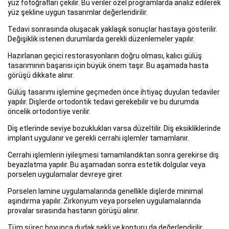
yüz fotoğrafları çekilir. Bu veriler özel programlarda analiz edilerek
yüz şekline uygun tasarımlar değerlendirilir.
Tedavi sonrasında oluşacak yaklaşık sonuçlar hastaya gösterilir.
Değişiklik istenen durumlarda gerekli düzenlemeler yapılır.
Hazırlanan geçici restorasyonların doğru olması, kalıcı gülüş
tasarımının başarısı için büyük önem taşır. Bu aşamada hasta
görüşü dikkate alınır.
Gülüş tasarımı işlemine geçmeden önce ihtiyaç duyulan tedaviler
yapılır. Dişlerde ortodontik tedavi gerekebilir ve bu durumda
öncelik ortodontiye verilir.
Diş etlerinde seviye bozuklukları varsa düzeltilir. Diş eksikliklerinde
implant uygulanır ve gerekli cerrahi işlemler tamamlanır.
Cerrahi işlemlerin iyileşmesi tamamlandıktan sonra gerekirse diş
beyazlatma yapılır. Bu aşamadan sonra estetik dolgular veya
porselen uygulamalar devreye girer.
Porselen lamine uygulamalarında genellikle dişlerde minimal
aşındırma yapılır. Zirkonyum veya porselen uygulamalarında
provalar sırasında hastanın görüşü alınır.
Tüm süreç boyunca dudak şekli ve konturu da değerlendirilir.