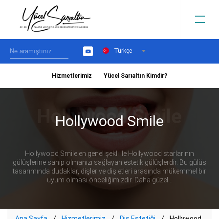
Türkçe
YouTube
Hizmetlerimiz
Yücel Sarıaltın Kimdir?
›
Hollywood Smile
Hollywood Smile en genel şekli ile Hollywood starlarının
gülüşlerine sahip olmanızı sağlayan estetik gülüşlerdir. Bu gülüş
tasarımında dudaklar, dişler ve diş etleri arasında mükemmel bir
uyum olması önceliğimizdir. Daha güzel...
Ana Sayfa
Hizmetlerimiz
Diş Estetiği
Hollywood