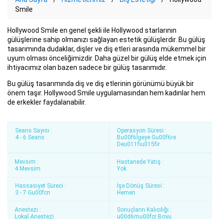
Smile
Hollywood Smile en genel şekli ile Hollywood starlarının
gülüşlerine sahip olmanızı sağlayan estetik gülüşlerdir. Bu gülüş
tasarımında dudaklar, dişler ve diş etleri arasında mükemmel bir
uyum olması önceliğimizdir. Daha güzel bir gülüş elde etmek için
ihtiyacımız olan bazen sadece bir gülüş tasarımıdır.
Bu gülüş tasarımında diş ve diş etlerinin görünümü büyük bir
önem taşır. Hollywood Smile uygulamasından hem kadınlar hem
de erkekler faydalanabilir.
Seans Sayısı :
Operasyon Süresi :
4 - 6 Seans
Bu00f6lgeye Gu00f6re
Deu011fiu015fir
Mevsim :
Hastanede Yatış :
4 Mevsim
Yok
Hassasiyet Süreci :
İşe Dönüş Süresi :
3 - 7 Gu00fcn
Hemen
Anestezi :
Sonuçların Kalıcılığı :
Lokal Anestezi
u00d6mu00fcr Boyu