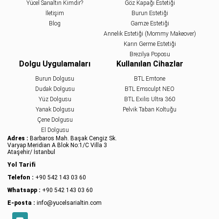
Yücel Sarıaltın Kimdir?
Göz Kapağı Estetiği
İletişim
Burun Estetiği
Blog
Gamze Estetiği
Annelik Estetiği (Mommy Makeover)
Karın Germe Estetiği
Brezilya Poposu
Dolgu Uygulamaları
Kullanılan Cihazlar
Burun Dolgusu
BTL Emtone
Dudak Dolgusu
BTL Emsculpt NEO
Yüz Dolgusu
BTL Exilis Ultra 360
Yanak Dolgusu
Pelvik Taban Koltuğu
Çene Dolgusu
El Dolgusu
Adres :
Barbaros Mah. Başak Cengiz Sk.
Varyap Meridian A Blok No:1/C Villa 3
Ataşehir/ İstanbul
Yol Tarifi
Telefon :
+90 542 143 03 60
Whatsapp :
+90 542 143 03 60
E-posta :
info@yucelsarialtin.com