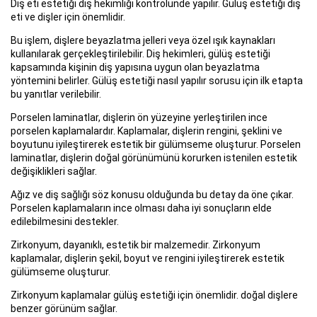
Diş eti estetiği diş hekimliği kontrolünde yapılır. Gülüş estetiği diş
eti ve dişler için önemlidir.
Bu işlem, dişlere beyazlatma jelleri veya özel ışık kaynakları
kullanılarak gerçekleştirilebilir. Diş hekimleri, gülüş estetiği
kapsamında kişinin diş yapısına uygun olan beyazlatma
yöntemini belirler. Gülüş estetiği nasıl yapılır sorusu için ilk etapta
bu yanıtlar verilebilir.
Porselen laminatlar, dişlerin ön yüzeyine yerleştirilen ince
porselen kaplamalardır. Kaplamalar, dişlerin rengini, şeklini ve
boyutunu iyileştirerek estetik bir gülümseme oluşturur. Porselen
laminatlar, dişlerin doğal görünümünü korurken istenilen estetik
değişiklikleri sağlar.
Ağız ve diş sağlığı söz konusu olduğunda bu detay da öne çıkar.
Porselen kaplamaların ince olması daha iyi sonuçların elde
edilebilmesini destekler.
Zirkonyum, dayanıklı, estetik bir malzemedir. Zirkonyum
kaplamalar, dişlerin şekil, boyut ve rengini iyileştirerek estetik
gülümseme oluşturur.
Zirkonyum kaplamalar gülüş estetiği için önemlidir. doğal dişlere
benzer görünüm sağlar.