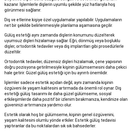
kazanır. İşlemlerle dişlerin uyumlu şekilde yüz hatlarıyla hoş
görünmesi sağlanır.
Diş ve etlerine kişiye özel uygulamalar yapılabilir. Uygulamaların
net bir şekilde belirlenmesiyle planlama aşamasına geçilir.
Gülüş estetiği aynı zamanda dişlerin konumunu düzelterek
uyumsuz dişleri hizalamayı sağlar. Eğri, dönmüş veya boşluklu
dişler, ortodontik tedaviler veya diş implantları gibi prosedürlerle
düzeltilir.
Ortodontik tedaviler, düzensiz dişleri hizalamak, çene yapısının
doğru pozisyona getirilmesiyle kişinin gülümsemesini daha çekici
hale getirir. Güzel gülüş estetiği için bu ayrıntı önemlidir.
İşlemler sadece estetik açıdan değil, aynı zamanda kişinin
özgüveni ile yaşam kalitesini artırmada da önemli rol oynar. Diş
estetiği gülüş tasarımı ile daha güzel gülümseme, sosyal
etkileşimlerde daha pozitif bir izlenim bırakmanıza, kendinize olan
güveninizi artırmanıza yardımcı olur.
Estetik olarak hoş bir gülümseme, kişinin genel özgüvenini,
yaşam kalitesini olumlu yönde etkiler. Estetik gülüş tedavisi
yaptıranlar da bu noktalardan sık sık bahsederler.