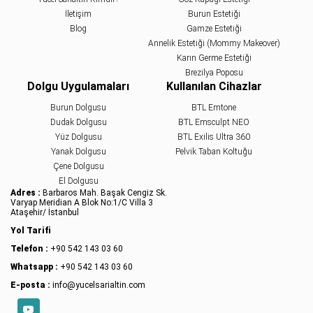
İletişim
Burun Estetiği
Blog
Gamze Estetiği
Annelik Estetiği (Mommy Makeover)
Karın Germe Estetiği
Brezilya Poposu
Dolgu Uygulamaları
Kullanılan Cihazlar
Burun Dolgusu
BTL Emtone
Dudak Dolgusu
BTL Emsculpt NEO
Yüz Dolgusu
BTL Exilis Ultra 360
Yanak Dolgusu
Pelvik Taban Koltuğu
Çene Dolgusu
El Dolgusu
Adres :
Barbaros Mah. Başak Cengiz Sk.
Varyap Meridian A Blok No:1/C Villa 3
Ataşehir/ İstanbul
Yol Tarifi
Telefon :
+90 542 143 03 60
Whatsapp :
+90 542 143 03 60
E-posta :
info@yucelsarialtin.com