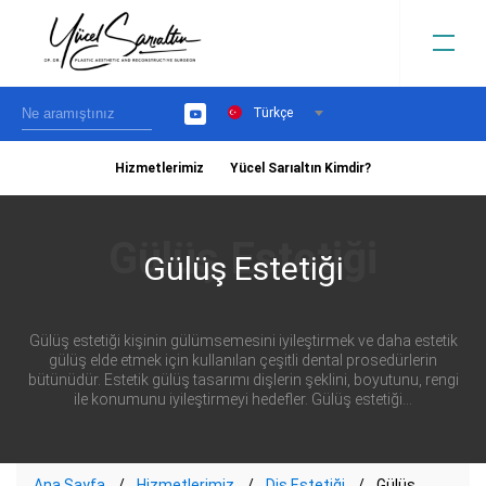
Türkçe
YouTube
Hizmetlerimiz
Yücel Sarıaltın Kimdir?
›
Gülüş Estetiği
Gülüş estetiği kişinin gülümsemesini iyileştirmek ve daha estetik
gülüş elde etmek için kullanılan çeşitli dental prosedürlerin
bütünüdür. Estetik gülüş tasarımı dişlerin şeklini, boyutunu, rengi
ile konumunu iyileştirmeyi hedefler. Gülüş estetiği...
Ana Sayfa
Hizmetlerimiz
Diş Estetiği
Gülüş