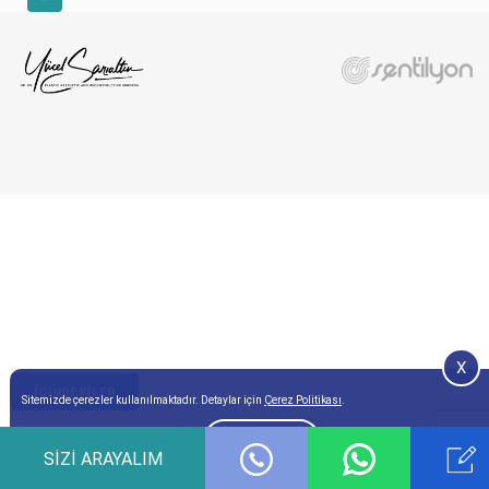
YouTube
X
İÇINDEKILER
Sitemizde çerezler kullanılmaktadır. Detaylar için
Çerez Politikası
.
Onay
SIZI ARAYALIM