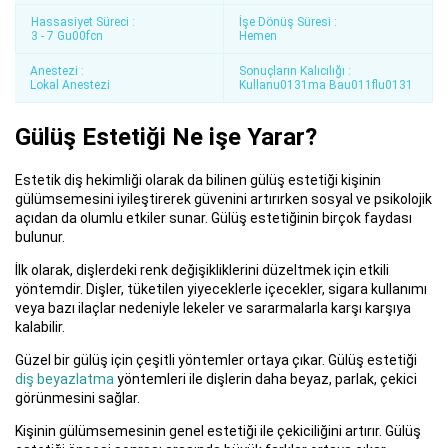
Hassasiyet Süreci :
İşe Dönüş Süresi :
3 - 7 Gu00fcn
Hemen
Anestezi :
Sonuçların Kalıcılığı :
Lokal Anestezi
Kullanu0131ma Bau011flu0131
Gülüş Estetiği Ne işe Yarar?
Estetik diş hekimliği olarak da bilinen gülüş estetiği kişinin
gülümsemesini iyileştirerek güvenini artırırken sosyal ve psikolojik
açıdan da olumlu etkiler sunar. Gülüş estetiğinin birçok faydası
bulunur.
İlk olarak, dişlerdeki renk değişikliklerini düzeltmek için etkili
yöntemdir. Dişler, tüketilen yiyeceklerle içecekler, sigara kullanımı
veya bazı ilaçlar nedeniyle lekeler ve sararmalarla karşı karşıya
kalabilir.
Güzel bir gülüş için çeşitli yöntemler ortaya çıkar. Gülüş estetiği
diş beyazlatma
yöntemleri ile dişlerin daha beyaz, parlak, çekici
görünmesini sağlar.
Kişinin gülümsemesinin genel estetiği ile çekiciliğini artırır. Gülüş