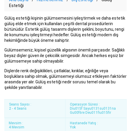
Estetiği
Gülüş estetiği kişinin gülümsemesini iyileştirmek ve daha estetik
gülüş elde etmek için kullanılan çeşitli dental prosedürlerin
bütünüdür. Estetik gülüş tasarımı dişlerin şeklini, boyutunu, rengi
ile konumunu iyileştirmeyi hedefler. Gülüş estetiği modern diş
hekimliğinde büyük öneme sahiptir.
Gülümsemeniz, kişisel güzellik algısının önemli parçasıdır. Sağlıklı
beyaz dişler güven ile çekicilik simgesidir. Ancak herkes eşsiz bir
gülümsemeye sahip olmayabilir.
Dişlerde renk değişiklikleri, çatlaklar, kırıklar, eğriliğe veya
boşluklara sahip olmak, gülümsemeyi olumsuz etkileyen faktörler
arasında yer alır. Gülüş estetiği nedir sorusu temel olarak bu
şekilde yanıtlanabilir.
Seans Sayısı :
Operasyon Süresi :
2 - 4 Seans
Diu015f Sayu0131su0131na
Gu00f6re Deu011fiu015fir
Mevsim :
Hastanede Yatış :
4 Mevsim
Yok