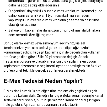
korunmasını gerektirir. Bu sayede, daha güçlü dişler, dolayısıyla
daha iyi ağız sağlığı elde edersiniz.
Olağanüstü dayanıklılık sunan e-max kronlar, mükemmel güce
sahip, cam seramik olan lityum disilikat malzemeden
yapılmıştır. Dolayısıyla e-max kronların çatlama ya da kırılma
olasılığı en aza iner.
Zirkonyum kaplamalar daha uzun ömürlü olmasıyla bilinirken,
cam seramik özelliği taşımaz.
Sonuç olarak e-max veya zirkonyum seçiminiz, kişisel
tercihlerinizin yanı sıra tedavi gerektiren dişin ağzınızdaki
konumuna bağlıdır. İki çeşit kaplama için de geçerli olan kullanım
ömrü ve şekline göre 15 ile 20 yıl arasında değişir. Ancak
hastaların bu süreye ulaşabilmesi için diş yapılarına en uygun
kaplama malzemesinin seçilmesi, ayrıca tedavi işleminin özel ve
profesyonel teknikle gerçekleştirilmesi gerekmektedir.
E-Max Tedavisi Neden Yapılır?
E-Max dahil olmak üzere diğer tüm implant diş çeşitleri birçok
durumda kullanılabilir. Örneğin, bir diş enfeksiyonu nedeniyle kanal
tedavisi gördüyseniz, bu tür işlemlerden sonra doğal diş kırılgan
hale gelebilir. Aynı zamanda zamanla renk atabilir.