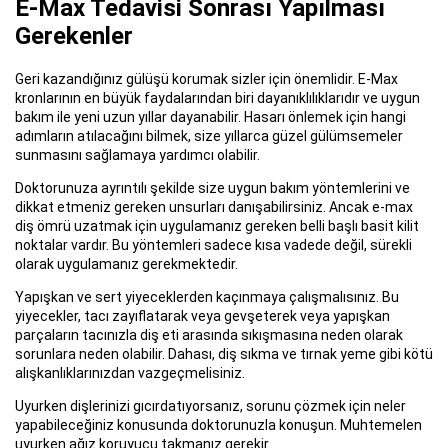
E-Max Tedavisi Sonrası Yapılması
Gerekenler
Geri kazandığınız gülüşü korumak sizler için önemlidir. E-Max
kronlarının en büyük faydalarından biri dayanıklılıklarıdır ve uygun
bakım ile yeni uzun yıllar dayanabilir. Hasarı önlemek için hangi
adımların atılacağını bilmek, size yıllarca güzel gülümsemeler
sunmasını sağlamaya yardımcı olabilir.
Doktorunuza ayrıntılı şekilde size uygun bakım yöntemlerini ve
dikkat etmeniz gereken unsurları danışabilirsiniz. Ancak e-max
diş ömrü uzatmak için uygulamanız gereken belli başlı basit kilit
noktalar vardır. Bu yöntemleri sadece kısa vadede değil, sürekli
olarak uygulamanız gerekmektedir.
Yapışkan ve sert yiyeceklerden kaçınmaya çalışmalısınız. Bu
yiyecekler, tacı zayıflatarak veya gevşeterek veya yapışkan
parçaların tacınızla diş eti arasında sıkışmasına neden olarak
sorunlara neden olabilir. Dahası, diş sıkma ve tırnak yeme gibi kötü
alışkanlıklarınızdan vazgeçmelisiniz.
Uyurken dişlerinizi gıcırdatıyorsanız, sorunu çözmek için neler
yapabileceğiniz konusunda doktorunuzla konuşun. Muhtemelen
uyurken ağız koruyucu takmanız gerekir.