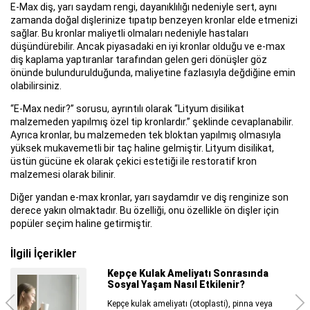
E-Max diş, yarı saydam rengi, dayanıklılığı nedeniyle sert, aynı
zamanda doğal dişlerinize tıpatıp benzeyen kronlar elde etmenizi
sağlar. Bu kronlar maliyetli olmaları nedeniyle hastaları
düşündürebilir. Ancak piyasadaki en iyi kronlar olduğu ve e-max
diş kaplama yaptıranlar tarafından gelen geri dönüşler göz
önünde bulundurulduğunda, maliyetine fazlasıyla değdiğine emin
olabilirsiniz.
“E-Max nedir?” sorusu, ayrıntılı olarak “Lityum disilikat
malzemeden yapılmış özel tip kronlardır.” şeklinde cevaplanabilir.
Ayrıca kronlar, bu malzemeden tek bloktan yapılmış olmasıyla
yüksek mukavemetli bir taç haline gelmiştir. Lityum disilikat,
üstün gücüne ek olarak çekici estetiği ile restoratif kron
malzemesi olarak bilinir.
Diğer yandan e-max kronlar, yarı saydamdır ve diş renginize son
derece yakın olmaktadır. Bu özelliği, onu özellikle ön dişler için
popüler seçim haline getirmiştir.
İlgili İçerikler
Cilt Gençleştirme Yöntemleri
Nelerdir?
Cilt gençleştirme yöntemleri, yaşlanma