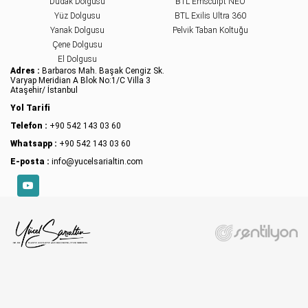
Dudak Dolgusu
BTL Emsculpt NEO
Yüz Dolgusu
BTL Exilis Ultra 360
Yanak Dolgusu
Pelvik Taban Koltuğu
Çene Dolgusu
El Dolgusu
Adres :
Barbaros Mah. Başak Cengiz Sk.
Varyap Meridian A Blok No:1/C Villa 3
Ataşehir/ İstanbul
Yol Tarifi
Telefon :
+90 542 143 03 60
Whatsapp :
+90 542 143 03 60
E-posta :
info@yucelsarialtin.com
YouTube