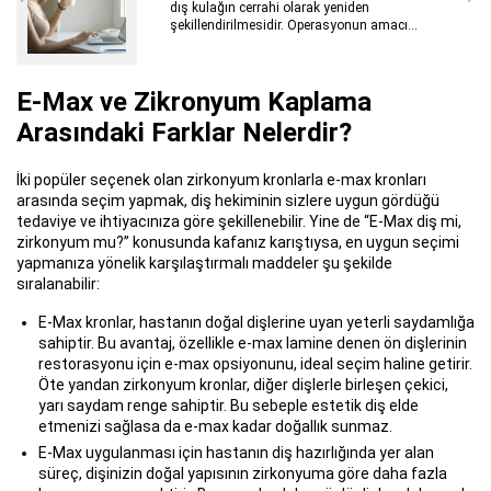
belirtilerini ortadan kaldırmak veya hafifletmek
E-Max ve Zikronyum Kaplama
Arasındaki Farklar Nelerdir?
İki popüler seçenek olan zirkonyum kronlarla e-max kronları
arasında seçim yapmak, diş hekiminin sizlere uygun gördüğü
tedaviye ve ihtiyacınıza göre şekillenebilir. Yine de “E-Max diş mi,
zirkonyum mu?” konusunda kafanız karıştıysa, en uygun seçimi
yapmanıza yönelik karşılaştırmalı maddeler şu şekilde
sıralanabilir:
E-Max kronlar, hastanın doğal dişlerine uyan yeterli saydamlığa
sahiptir. Bu avantaj, özellikle e-max lamine denen ön dişlerinin
restorasyonu için e-max opsiyonunu, ideal seçim haline getirir.
Öte yandan zirkonyum kronlar, diğer dişlerle birleşen çekici,
yarı saydam renge sahiptir. Bu sebeple estetik diş elde
etmenizi sağlasa da e-max kadar doğallık sunmaz.
E-Max uygulanması için hastanın diş hazırlığında yer alan
süreç, dişinizin doğal yapısının zirkonyuma göre daha fazla