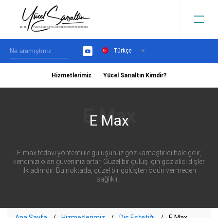
Türkçe
YouTube
Hizmetlerimiz
Yücel Sarıaltın Kimdir?
›
E Max
E-max tedavi yöntemi ile gülüşünüz göz kamaştırıcı hale gelir,
kendinizi olan güveniniz artar. Güzel bir gülüş için göz alıcı dişler
ilk adımdır. Bu noktada, güzel bir gülüşten ödün vermeden
sağlıklı...
Ana Sayfa
Hizmetlerimiz
Diş Estetiği
E Max