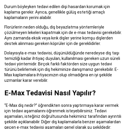
Durum böyleyken tedavi edilen dişi hasardan korumak için
kaplama gerekir. Ayrıca, genellikle gülüş estetiği amaçlı
kaplamaların yerini alabilir.
Florürlerin neden olduğu, diş beyazlatma yöntemleriyle
çözülmeyen lekeleri kapatmak için de e-max tedavisi gerekebilir.
Aynı zamanda eksik veya kırık dişler yerine komşu dişlerden
destek alınması gereken köprüler için de gereklidirler.
Dolayısıyla e-max tedavisi, düşünüldüğünde neredeyse diş taşı
temizliği kadar ihtiyaç duyulan, kullanılması gereken uzun süreli
tedavi yöntemidir. Birçok farklı faktörden size uygun tedavi
türünü belirlemek için diş hekiminize danışmanız gerekebilir. E-
Max kaplamalara ihtiyacınızın olup olmadığına en iyi şekilde
uzmanlar karar verebilir.
E-Max Tedavisi Nasıl Yapılır?
“E-Max diş nedir?” öğrendikten sonra yaptırmaya karar vermek
için tedavi aşamalarını öğrenmek isteyebilirsiniz. Tedavi
aşamaları, isteğiniz doğrultusunda hekiminiz tarafından ayrıntılı
şekilde açıklanabilir. Diğer diş kaplamalarla benzer aşamalardan
geçen e-max tedavisi aşamaları genel olarak şu şekildedir: