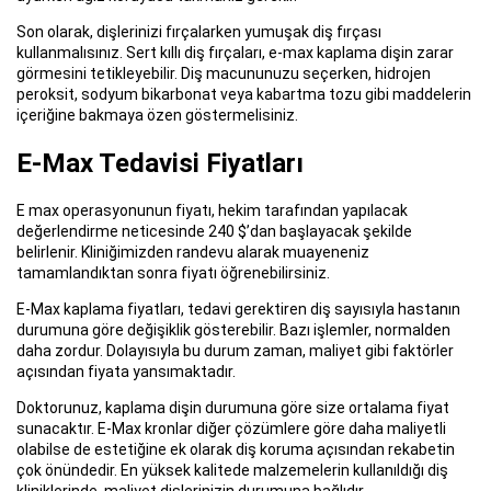
Son olarak, dişlerinizi fırçalarken yumuşak diş fırçası
kullanmalısınız. Sert kıllı diş fırçaları, e-max kaplama dişin zarar
görmesini tetikleyebilir. Diş macununuzu seçerken, hidrojen
peroksit, sodyum bikarbonat veya kabartma tozu gibi maddelerin
içeriğine bakmaya özen göstermelisiniz.
E-Max Tedavisi Fiyatları
E max operasyonunun fiyatı, hekim tarafından yapılacak
değerlendirme neticesinde 240 $’dan başlayacak şekilde
belirlenir. Kliniğimizden randevu alarak muayeneniz
tamamlandıktan sonra fiyatı öğrenebilirsiniz.
E-Max kaplama fiyatları, tedavi gerektiren diş sayısıyla hastanın
durumuna göre değişiklik gösterebilir. Bazı işlemler, normalden
daha zordur. Dolayısıyla bu durum zaman, maliyet gibi faktörler
açısından fiyata yansımaktadır.
Doktorunuz, kaplama dişin durumuna göre size ortalama fiyat
sunacaktır. E-Max kronlar diğer çözümlere göre daha maliyetli
olabilse de estetiğine ek olarak diş koruma açısından rekabetin
çok önündedir. En yüksek kalitede malzemelerin kullanıldığı diş
kliniklerinde, maliyet dişlerinizin durumuna bağlıdır.