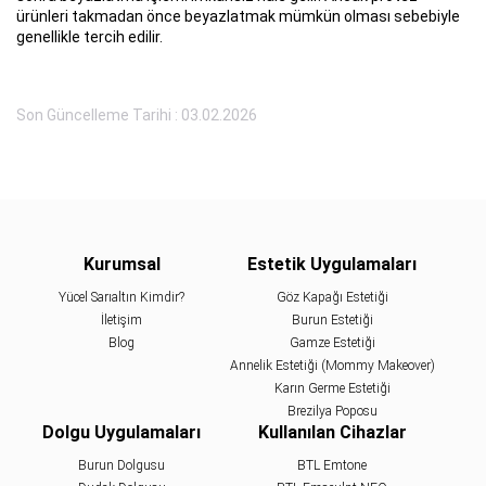
ürünleri takmadan önce beyazlatmak mümkün olması sebebiyle
genellikle tercih edilir.
Son Güncelleme Tarihi : 03.02.2026
Kurumsal
Estetik Uygulamaları
Yücel Sarıaltın Kimdir?
Göz Kapağı Estetiği
İletişim
Burun Estetiği
Blog
Gamze Estetiği
Annelik Estetiği (Mommy Makeover)
Karın Germe Estetiği
Brezilya Poposu
Dolgu Uygulamaları
Kullanılan Cihazlar
Burun Dolgusu
BTL Emtone