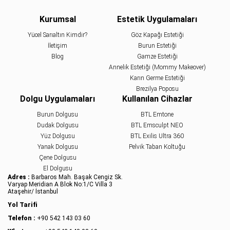
Kurumsal
Estetik Uygulamaları
Yücel Sarıaltın Kimdir?
Göz Kapağı Estetiği
İletişim
Burun Estetiği
Blog
Gamze Estetiği
Annelik Estetiği (Mommy Makeover)
Karın Germe Estetiği
Brezilya Poposu
Dolgu Uygulamaları
Kullanılan Cihazlar
Burun Dolgusu
BTL Emtone
Dudak Dolgusu
BTL Emsculpt NEO
Yüz Dolgusu
BTL Exilis Ultra 360
Yanak Dolgusu
Pelvik Taban Koltuğu
Çene Dolgusu
El Dolgusu
Adres :
Barbaros Mah. Başak Cengiz Sk.
Varyap Meridian A Blok No:1/C Villa 3
Ataşehir/ İstanbul
Yol Tarifi
Telefon :
+90 542 143 03 60