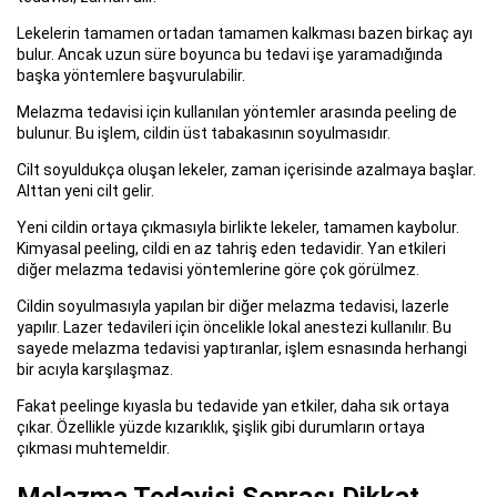
Lekelerin tamamen ortadan tamamen kalkması bazen birkaç ayı
bulur. Ancak uzun süre boyunca bu tedavi işe yaramadığında
başka yöntemlere başvurulabilir.
Melazma tedavisi için kullanılan yöntemler arasında peeling de
bulunur. Bu işlem, cildin üst tabakasının soyulmasıdır.
Cilt soyuldukça oluşan lekeler, zaman içerisinde azalmaya başlar.
Alttan yeni cilt gelir.
Yeni cildin ortaya çıkmasıyla birlikte lekeler, tamamen kaybolur.
Kimyasal peeling, cildi en az tahriş eden tedavidir. Yan etkileri
diğer melazma tedavisi yöntemlerine göre çok görülmez.
Cildin soyulmasıyla yapılan bir diğer melazma tedavisi, lazerle
yapılır. Lazer tedavileri için öncelikle lokal anestezi kullanılır. Bu
sayede melazma tedavisi yaptıranlar, işlem esnasında herhangi
bir acıyla karşılaşmaz.
Fakat peelinge kıyasla bu tedavide yan etkiler, daha sık ortaya
çıkar. Özellikle yüzde kızarıklık, şişlik gibi durumların ortaya
çıkması muhtemeldir.
Melazma Tedavisi Sonrası Dikkat