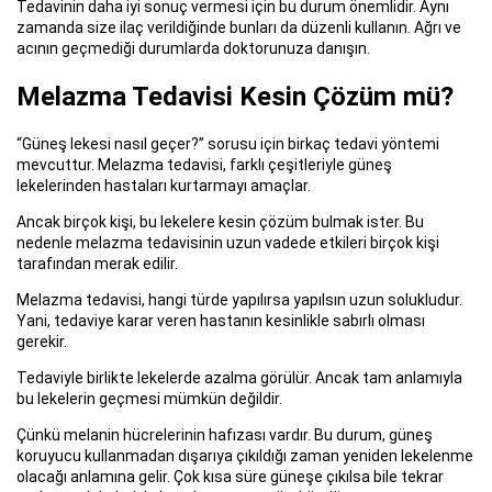
Tedavinin daha iyi sonuç vermesi için bu durum önemlidir. Aynı
zamanda size ilaç verildiğinde bunları da düzenli kullanın. Ağrı ve
acının geçmediği durumlarda doktorunuza danışın.
Melazma Tedavisi Kesin Çözüm mü?
“Güneş lekesi nasıl geçer?” sorusu için birkaç tedavi yöntemi
mevcuttur. Melazma tedavisi, farklı çeşitleriyle güneş
lekelerinden hastaları kurtarmayı amaçlar.
Ancak birçok kişi, bu lekelere kesin çözüm bulmak ister. Bu
nedenle melazma tedavisinin uzun vadede etkileri birçok kişi
tarafından merak edilir.
Melazma tedavisi, hangi türde yapılırsa yapılsın uzun solukludur.
Yani, tedaviye karar veren hastanın kesinlikle sabırlı olması
gerekir.
Tedaviyle birlikte lekelerde azalma görülür. Ancak tam anlamıyla
bu lekelerin geçmesi mümkün değildir.
Çünkü melanin hücrelerinin hafızası vardır. Bu durum, güneş
koruyucu kullanmadan dışarıya çıkıldığı zaman yeniden lekelenme
olacağı anlamına gelir. Çok kısa süre güneşe çıkılsa bile tekrar