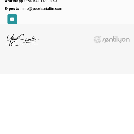
Whatsapp :
+90 542 143 03 60
E-posta :
info@yucelsarialtin.com
YouTube