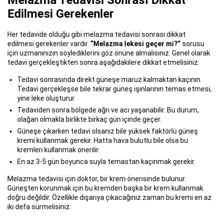
Edilmesi Gerekenler
Her tedavide olduğu gibi melazma tedavisi sonrası dikkat
edilmesi gerekenler vardır.
“Melazma lekesi geçer mi?”
sorusu
için uzmanınızın söylediklerini göz önüne almalısınız. Genel olarak
tedavi gerçekleştikten sonra aşağıdakilere dikkat etmelisiniz:
Tedavi sonrasında direkt güneşe maruz kalmaktan kaçının.
Tedavi gerçekleşse bile tekrar güneş ışınlarının temas etmesi,
yine leke oluşturur.
Tedaviden sonra bölgede ağrı ve acı yaşanabilir. Bu durum,
olağan olmakla birlikte birkaç gün içinde geçer.
Güneşe çıkarken tedavi olsanız bile yüksek faktörlü güneş
kremi kullanmak gerekir. Hatta hava bulutlu bile olsa bu
kremleri kullanmak önerilir.
En az 3-5 gün boyunca suyla temastan kaçınmak gerekir.
Melazma tedavisi için doktor, bir krem önerisinde bulunur.
Güneşten korunmak için bu kremden başka bir krem kullanmak
doğru değildir. Özellikle dışarıya çıkacağınız zaman bu kremi en az
iki defa sürmelisiniz.