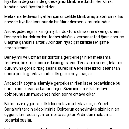
Fiyatların değişiminde gideceğiniz klinikte etkilidir. Her klinik,
kendine özel fiyatlar belirler.
Melazma tedavisi fiyatları için öncelikle klinik araştırabilirsiniz. Bu
sayede fiyatlar konusunda bir fikir edinmeniz mümkündür.
Ancak gideceğiniz kliniğin iyi bir doktoru olmasına özen gösterin.
Deneyimli bir doktordan tedavi aldığınız zaman istediğiniz sonuca
ulaşma şansınız artar. Ardından fiyat için klinikle iletişime
geçebilirsiniz.
Deneyimli ve uzman bir doktorla gerçekleştirilen melazma
tedavisi, bir süre sonra etkisini gösterir. Tedavinin süresi, lekenin
durumuna göre birkaç seans sürebilir. Genellikle ikinci seanstan
sonra peeling tedavisinde etki görülmeye başlar.
Ancak cilt soyma işlemiyle gerçekleştirilen lazer tedavisinde bu
süre birinci seansa kadar düşer. Sizin için en etkili tedavi,
doktorunuzun muayenesinden sonra ortaya çıkar.
Bütçenize uygun ve etkili bir melazma tedavisi için Yücel
Sarıaltın’ı tercih edebilirsiniz. Doktorun deneyimiyle sizin için en
uygun olan tedavi yöntemi ortaya çıkar. Ardından melazma
tedavisi başlar.