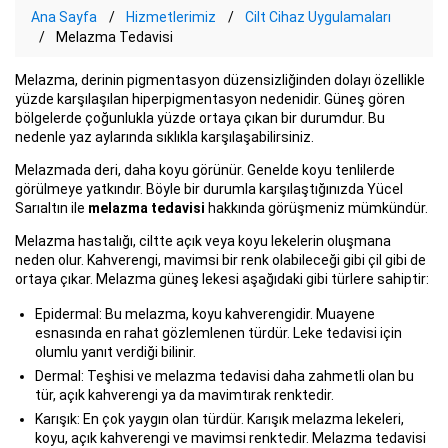
Ana Sayfa
Hizmetlerimiz
Cilt Cihaz Uygulamaları
Melazma Tedavisi
Melazma, derinin pigmentasyon düzensizliğinden dolayı özellikle
yüzde karşılaşılan hiperpigmentasyon nedenidir. Güneş gören
bölgelerde çoğunlukla yüzde ortaya çıkan bir durumdur. Bu
nedenle yaz aylarında sıklıkla karşılaşabilirsiniz.
Melazmada deri, daha koyu görünür. Genelde koyu tenlilerde
görülmeye yatkındır. Böyle bir durumla karşılaştığınızda Yücel
Sarıaltın ile
melazma tedavisi
hakkında görüşmeniz mümkündür.
Melazma hastalığı, ciltte açık veya koyu lekelerin oluşmana
neden olur. Kahverengi, mavimsi bir renk olabileceği gibi çil gibi de
ortaya çıkar. Melazma güneş lekesi aşağıdaki gibi türlere sahiptir:
Epidermal: Bu melazma, koyu kahverengidir. Muayene
esnasında en rahat gözlemlenen türdür. Leke tedavisi için
olumlu yanıt verdiği bilinir.
Dermal: Teşhisi ve melazma tedavisi daha zahmetli olan bu
tür, açık kahverengi ya da mavimtırak renktedir.
Karışık: En çok yaygın olan türdür. Karışık melazma lekeleri,
koyu, açık kahverengi ve mavimsi renktedir. Melazma tedavisi