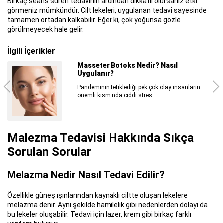
Birkaç seans süren tedavinin ardından dikkatli olursanız etki
görmeniz mümkündür. Cilt lekeleri, uygulanan tedavi sayesinde
tamamen ortadan kalkabilir. Eğer ki, çok yoğunsa gözle
görülmeyecek hale gelir.
İlgili İçerikler
Cilt Gençleştirme Yöntemleri
Nelerdir?
Cilt gençleştirme yöntemleri, yaşlanma
belirtilerini ortadan kaldırmak veya hafifletmek
Malezma Tedavisi Hakkında Sıkça
Sorulan Sorular
Melazma Nedir Nasıl Tedavi Edilir?
Özellikle güneş ışınlarından kaynaklı ciltte oluşan lekelere
melazma denir. Aynı şekilde hamilelik gibi nedenlerden dolayı da
bu lekeler oluşabilir. Tedavi için lazer, krem gibi birkaç farklı