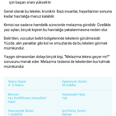
için başarı oranı yüksektir.
Genel olarak bu lekeler, kroniktir. Bazı insanlar, hayatlarının sonuna
kadar hastalığa maruz kalabilir.
Kimisi ise sadece hamilelik sürecinde melazma görebilir. Özellikle
yaz ayları, birçok kişinin bu hastalığa yakalanmasına neden olur.
Belirtileri, vücudun belirli bölgelerinde lekelerin görülmesidir.
Yüzde, alın yanaklar gibi kol ve omuzlarda da bu lekeleri görmek
mümkündür.
Yaygın olmasından dolayı birçok kişi, “Melazma lekesi geçer mi?”
sorusunu merak eder. Melazma tedavisi ile lekelerden kurtulmak
mümkündür.
Seans Sayısı :
Operasyon Süresi :
4 - 5 Seans
30 Dakika
Mevsim :
Hastanede Yatış :
Yaz Du00f6nemi Hariu00e7
Yok
Hepsi
Hassasiyet Süreci :
İşe Dönüş Süresi :
1 Gu00fcn
Hemen