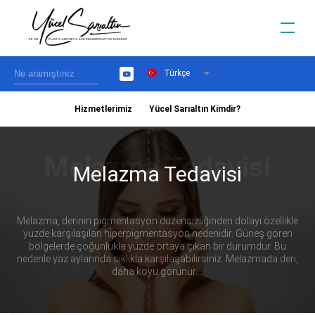
Türkçe
YouTube
Hizmetlerimiz
Yücel Sarıaltın Kimdir?
›
Melazma Tedavisi
Melazma, derinin pigmentasyon düzensizliğinden dolayı özellikle
yüzde karşılaşılan hiperpigmentasyon nedenidir. Güneş gören
bölgelerde çoğunlukla yüzde ortaya çıkan bir durumdur. Bu
nedenle yaz aylarında sıklıkla karşılaşabilirsiniz. Melazmada deri,
daha koyu görünür....