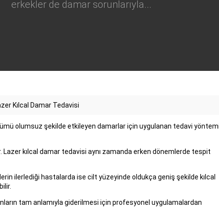
erkekler de damar sorunlarıyla...
zer Kılcal Damar Tedavisi
ünümü olumsuz şekilde etkileyen damarlar için uygulanan tedavi yöntemi
ir. Lazer kılcal damar tedavisi aynı zamanda erken dönemlerde tespit
in ilerlediği hastalarda ise cilt yüzeyinde oldukça geniş şekilde kılcal
lir.
runların tam anlamıyla giderilmesi için profesyonel uygulamalardan