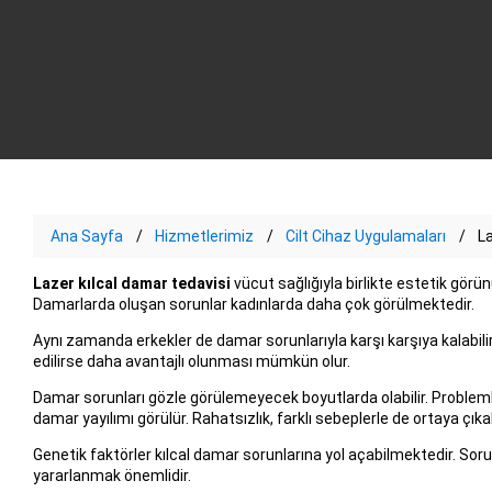
Ana Sayfa
Hizmetlerimiz
Cilt Cihaz Uygulamaları
La
Lazer kılcal damar tedavisi
vücut sağlığıyla birlikte estetik gör
Damarlarda oluşan sorunlar kadınlarda daha çok görülmektedir.
Aynı zamanda erkekler de damar sorunlarıyla karşı karşıya kalabil
edilirse daha avantajlı olunması mümkün olur.
Damar sorunları gözle görülemeyecek boyutlarda olabilir. Problemler
damar yayılımı görülür. Rahatsızlık, farklı sebeplerle de ortaya çıkabi
Genetik faktörler kılcal damar sorunlarına yol açabilmektedir. So
yararlanmak önemlidir.