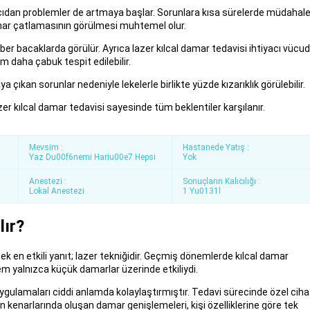
ıdan problemler de artmaya başlar. Sorunlara kısa sürelerde müdahal
damar çatlamasının görülmesi muhtemel olur.
er bacaklarda görülür. Ayrıca lazer kılcal damar tedavisi ihtiyacı vücu
um daha çabuk tespit edilebilir.
 çıkan sorunlar nedeniyle lekelerle birlikte yüzde kızarıklık görülebilir.
zer kılcal damar tedavisi sayesinde tüm beklentiler karşılanır.
Mevsim :
Hastanede Yatış :
Yaz Du00f6nemi Hariu00e7 Hepsi
Yok
Anestezi :
Sonuçların Kalıcılığı :
Lokal Anestezi
1 Yu0131l
lır?
ek en etkili yanıt; lazer tekniğidir. Geçmiş dönemlerde kılcal damar
em yalnızca küçük damarlar üzerinde etkiliydi.
uygulamaları ciddi anlamda kolaylaştırmıştır. Tedavi sürecinde özel cih
 kenarlarında oluşan damar genişlemeleri, kişi özelliklerine göre tek