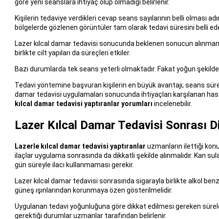
göre yeni seanslara ihtiyaç olup olmadığı belirlenir.
Kişilerin tedaviye verdikleri cevap seans sayılarının belli olması a
bölgelerde gözlenen görüntüler tam olarak tedavi süresini belli ede
Lazer kılcal damar tedavisi sonucunda beklenen sonucun alınmaması
birlikte cilt yapıları da süreçleri etkiler.
Bazı durumlarda tek seans yeterli olmaktadır. Fakat yoğun şekilde
Tedavi yöntemine başvuran kişilerin en büyük avantajı; seans süre
damar tedavisi uygulamaları sonucunda ihtiyaçları karşılanan has
kılcal damar tedavisi yaptıranlar yorumları
incelenebilir.
Lazer Kılcal Damar Tedavisi Sonrası D
Lazerle kılcal damar tedavisi yaptıranlar
uzmanların ilettiği kon
ilaçlar uygulama sonrasında da dikkatli şekilde alınmalıdır. Kan su
gün süreyle ilacı kullanmaması gerekir.
Lazer kılcal damar tedavisi sonrasında sigarayla birlikte alkol be
güneş ışınlarından korunmaya özen gösterilmelidir.
Uygulanan tedavi yoğunluğuna göre dikkat edilmesi gereken sürelerde 
gerektiği durumlar uzmanlar tarafından belirlenir.