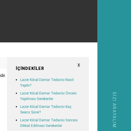
X
İÇINDEKILER
dir.
Lazer Kılcal Damar Tedavisi Nasıl
Yapılır?
Lazer Kılcal Damar Tedavisi Öncesi
SIZI ARAYALIM
Yapılması Gerekenler
Lazer Kılcal Damar Tedavisi Kaç
Seans Sürer?
Lazer Kılcal Damar Tedavisi Sonrası
Dikkat Edilmesi Gerekenler