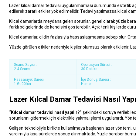
Lazer kılcal damar tedavisi uygulanmaması durumunda estetik aç
edilerek zararlı etkiler yok edilmelidir. Tedavi yapılmazsa kılcal 
Kılcal damarlarda meydana gelen sorunlar, genel olarak yüzle berab
farklı bölgelerinde de kendisini gösterebilir. Açık tenli kişilerde dur
Kılcal damarlar, cildin fazlasıyla hassaslaşmasına sebep olur. Ortaya
Yüzde görülen etkiler nedeniyle kişiler olumsuz olarak etkilenir. La
Seans Sayısı :
Operasyon Süresi :
2-4 Seans
30 Dakika
Hassasiyet Süreci :
İşe Dönüş Süresi :
1 Gu00fcn
Hemen
Lazer Kılcal Damar Tedavisi Nasıl Yapı
“Kılcal damar tedavisi nasıl yapılır?”
şeklindeki soruya verilebilec
sorunlarını gidermek için elektrikle yakma işlemi uygulanırdı. Yönt
Gelişen teknolojiyle birlikte kullanılmaya başlanan lazer yöntemi, 
yardımıyla kısa sürelerde sonuç alınmaktadır. Yüzle beraber burnun