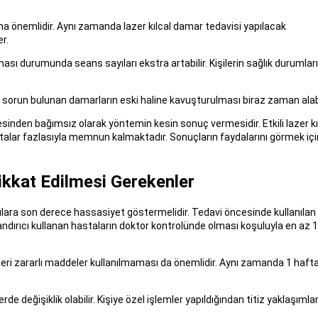
dına önemlidir. Aynı zamanda lazer kılcal damar tedavisi yapılacak
r.
 durumunda seans sayıları ekstra artabilir. Kişilerin sağlık durumları
 sorun bulunan damarların eski haline kavuşturulması biraz zaman alabi
sinden bağımsız olarak yöntemin kesin sonuç vermesidir. Etkili lazer kı
talar fazlasıyla memnun kalmaktadır. Sonuçların faydalarını görmek içi
ikkat Edilmesi Gerekenler
ulara son derece hassasiyet göstermelidir. Tedavi öncesinde kullanılan
landırıcı kullanan hastaların doktor kontrolünde olması koşuluyla en az 
nzeri zararlı maddeler kullanılmaması da önemlidir. Aynı zamanda 1 haft
değişiklik olabilir. Kişiye özel işlemler yapıldığından titiz yaklaşımlar