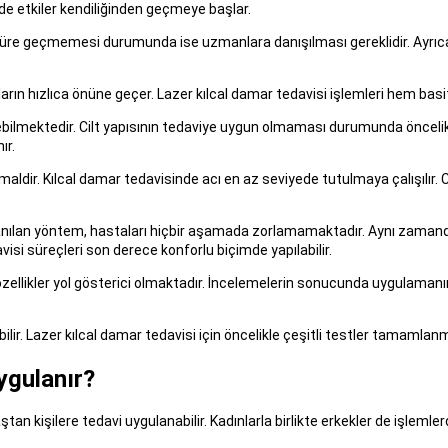
e etkiler kendiliğinden geçmeye başlar.
n süre geçmemesi durumunda ise uzmanlara danışılması gereklidir. Ayrıca
arın hızlıca önüne geçer. Lazer kılcal damar tedavisi işlemleri hem basit
lmektedir. Cilt yapısının tedaviye uygun olmaması durumunda öncelikle ci
ır.
maldir. Kılcal damar tedavisinde acı en az seviyede tutulmaya çalışılır.
llanılan yöntem, hastaları hiçbir aşamada zorlamamaktadır. Aynı zamand
isi süreçleri son derece konforlu biçimde yapılabilir.
özellikler yol gösterici olmaktadır. İncelemelerin sonucunda uygulamanın 
lir. Lazer kılcal damar tedavisi için öncelikle çeşitli testler tamamlan
ygulanır?
an kişilere tedavi uygulanabilir. Kadınlarla birlikte erkekler de işlemler