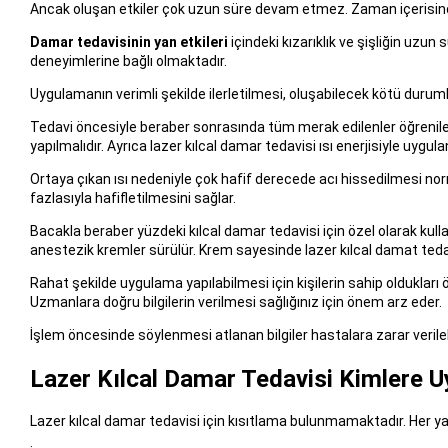
Ancak oluşan etkiler çok uzun süre devam etmez. Zaman içerisind
Damar tedavisinin yan etkileri
içindeki kızarıklık ve şişliğin uzu
deneyimlerine bağlı olmaktadır.
Uygulamanın verimli şekilde ilerletilmesi, oluşabilecek kötü duruml
Tedavi öncesiyle beraber sonrasında tüm merak edilenler öğrenilebi
yapılmalıdır. Ayrıca lazer kılcal damar tedavisi ısı enerjisiyle uygulan
Ortaya çıkan ısı nedeniyle çok hafif derecede acı hissedilmesi nor
fazlasıyla hafifletilmesini sağlar.
Bacakla beraber yüzdeki kılcal damar tedavisi için özel olarak ku
anestezik kremler sürülür. Krem sayesinde lazer kılcal damat tedav
Rahat şekilde uygulama yapılabilmesi için kişilerin sahip oldukları 
Uzmanlara doğru bilgilerin verilmesi sağlığınız için önem arz eder.
İşlem öncesinde söylenmesi atlanan bilgiler hastalara zarar verilebi
Lazer Kılcal Damar Tedavisi Kimlere U
Lazer kılcal damar tedavisi için kısıtlama bulunmamaktadır. Her yaşt