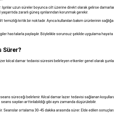
 Işınlar uzun süreler boyunca cilt üzerine direkt olarak gelirse damarla
aşantıda zararlı güneş ışınlarından korunmak gerekir.
emizliği kritik bir noktadır. Ayrıca kullanılan bakım ürünlerinin sağlığa
giler hastalarla paylaşılır. Böylelikle sorunsuz şekilde uygulama hayata
s Sürer?
zer kılcal damar tedavisi süresini belirleyen etkenler genel olarak şunlar
eans süreceği belirlenir. Kılcal damar lazer tedavisi sağlanan koşullar
eans sayıları arttırılabildiği gibi aynı zamanda düşürülebilir.
r. Seanslar ortalama 30-45 dakika arasında sürer. Elde edilen sonuçlar