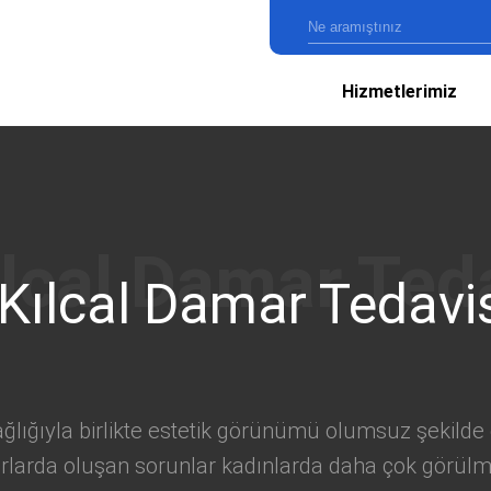
Hizmetlerimiz
Kılcal Damar Tedavi
ağlığıyla birlikte estetik görünümü olumsuz şekilde 
rlarda oluşan sorunlar kadınlarda daha çok görül