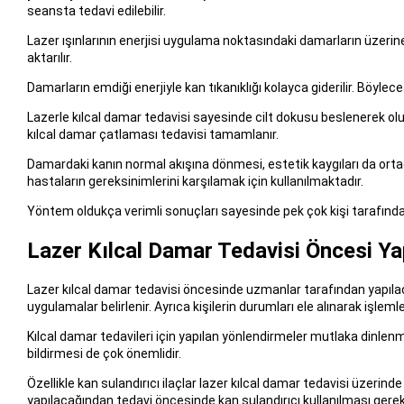
seansta tedavi edilebilir.
Lazer ışınlarının enerjisi uygulama noktasındaki damarların üzerine 
aktarılır.
Damarların emdiği enerjiyle kan tıkanıklığı kolayca giderilir. Böyl
Lazerle kılcal damar tedavisi sayesinde cilt dokusu beslenerek olu
kılcal damar çatlaması tedavisi tamamlanır.
Damardaki kanın normal akışına dönmesi, estetik kaygıları da ortadan
hastaların gereksinimlerini karşılamak için kullanılmaktadır.
Yöntem oldukça verimli sonuçları sayesinde pek çok kişi tarafından 
Lazer Kılcal Damar Tedavisi Öncesi Ya
Lazer kılcal damar tedavisi öncesinde uzmanlar tarafından yapıla
uygulamalar belirlenir. Ayrıca kişilerin durumları ele alınarak işleml
Kılcal damar tedavileri için yapılan yönlendirmeler mutlaka dinlenmel
bildirmesi de çok önemlidir.
Özellikle kan sulandırıcı ilaçlar lazer kılcal damar tedavisi üzerind
yapılacağından tedavi öncesinde kan sulandırıcı kullanılması gereki