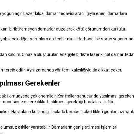
yoğunlaşır. Lazer kılcal damar tedavisi aracılığıyla enerji damarlara
ece kanı biriktiremeyen damarlar düzelerek kötü görünümden kurtulur.
şabilecek diğer sorunlara da tedbir alınır. Herhangi bir sorun yaşanma
 kaldırır. Cihazla oluşturulan enerjiyle birlikte lazer kılcal damar teda
tercih edilir. Aynı zamanda yöntem, kalıcılığıyla da dikkat çeker.
pılması Gerekenler
cak ilk muayene çok önemlidir. Kontroller sonucunda yapılması gereken
er öncesinde nelere dikkat edilmesi gerektiği hastalara iletilir.
idir. Hastaların kullandığı ilaçlarla beraber tükettikleri gıdaları uzmanl
e olumsuz etkiler yaratabilir. Damarların genişletilmesi işlemleri
r.