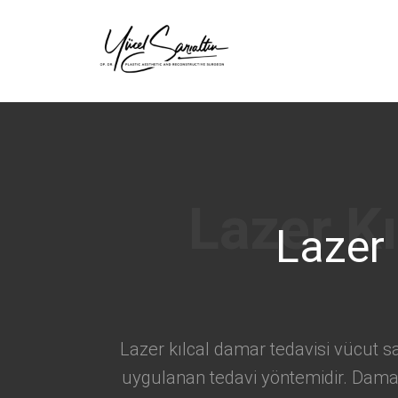
›
Lazer 
Lazer kılcal damar tedavisi vücut s
uygulanan tedavi yöntemidir. Dama