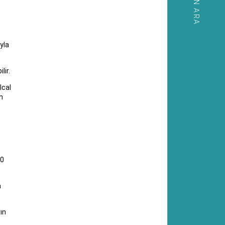
HEMEN ARA
yla
lir.
lcal
n
10
a
ın